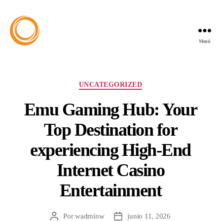
Menú
UNCATEGORIZED
Emu Gaming Hub: Your
Top Destination for
experiencing High-End
Internet Casino
Entertainment
Por
wadminw
junio 11, 2026