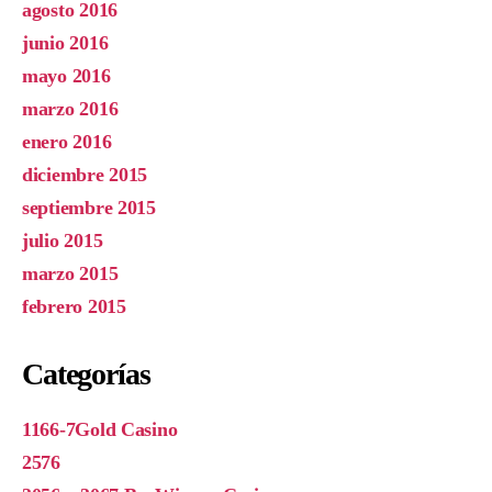
agosto 2016
junio 2016
mayo 2016
marzo 2016
enero 2016
diciembre 2015
septiembre 2015
julio 2015
marzo 2015
febrero 2015
Categorías
1166-7Gold Casino
2576