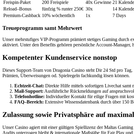
Freispin-Paket
200 Freispiele
40x Gewinne
21 Kalende
Reload–Bonus
fünfzig % runter 250€
30x
14 Kalende
Premium-Cashback
10% wöchentlich
1x
7 Days
Treueprogramm samt Mehrwert
Unser mehrstufiges VIP-Programm prämiert stetiges Gaming durch excl
aktiviert. Unter den Benefits gehören persönliche Account-Manager
Kompetenter Kundenservice nonstop
Dieses Support-Team von Dragonia Casino steht Dir 24 Std pro Tag, 
Prämien, Überweisungen od. Spielregeln fachkundig lösen können.
Echtzeit-Chat:
Direkte Hilfe mittels sofortigen Livechat samt 
Mail-Support:
Ausführliche Rückmeldungen auf anspruchsvoll
Telefonhotline:
Individueller Kontakt für eilige Fragen mit 
FAQ–Bereich:
Extensive Wissensdatenbank durch über 150 Be
Zulassung sowie Privatsphäre auf maxima
Unser Casino agiert mit einer gültigen Spiellizenz der Maltas Gamin
Audits unterzogen bleibt & internationale Maßstäbe für Fair Play u