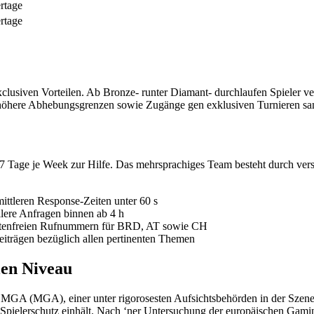
rtage
rtage
usiven Vorteilen. Ab Bronze- runter Diamant- durchlaufen Spieler ver
, höhere Abhebungsgrenzen sowie Zugänge gen exklusiven Turnieren sa
7 Tage je Week zur Hilfe. Das mehrsprachiges Team besteht durch ver
mittleren Response-Zeiten unter 60 s
ere Anfragen binnen ab 4 h
kostenfreien Rufnummern für BRD, AT sowie CH
iträgen bezüglich allen pertinenten Themen
len Niveau
g MGA (MGA), einer unter rigorosesten Aufsichtsbehörden in der Szene.
nd Spielerschutz einhält. Nach ‘ner Untersuchung der europäischen Ga