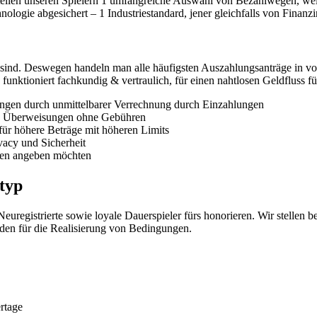
ellen unseren Spielern 1 umfangreiche Auswahl von Bezahlwegen, welch
gie abgesichert – 1 Industriestandard, jener gleichfalls von Finanzins
nd. Deswegen handeln man alle häufigsten Auszahlungsanträge in von 2
funktioniert fachkundig & vertraulich, für einen nahtlosen Geldfluss fü
gen durch unmittelbarer Verrechnung durch Einzahlungen
lle Überweisungen ohne Gebühren
r höhere Beträge mit höheren Limits
vacy und Sicherheit
aten angeben möchten
rtyp
egistrierte sowie loyale Dauerspieler fürs honorieren. Wir stellen 
den für die Realisierung von Bedingungen.
rtage