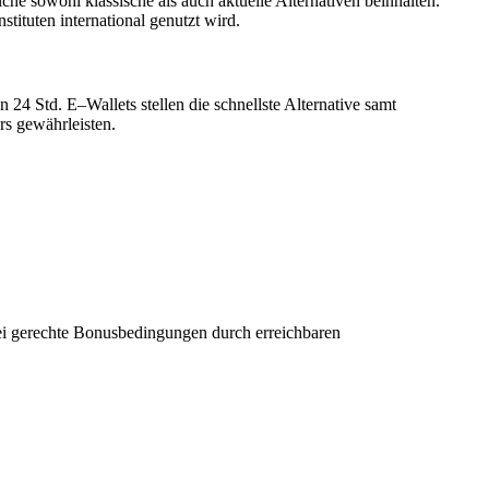
e sowohl klassische als auch aktuelle Alternativen beinhalten.
tituten international genutzt wird.
4 Std. E–Wallets stellen die schnellste Alternative samt
rs gewährleisten.
bei gerechte Bonusbedingungen durch erreichbaren