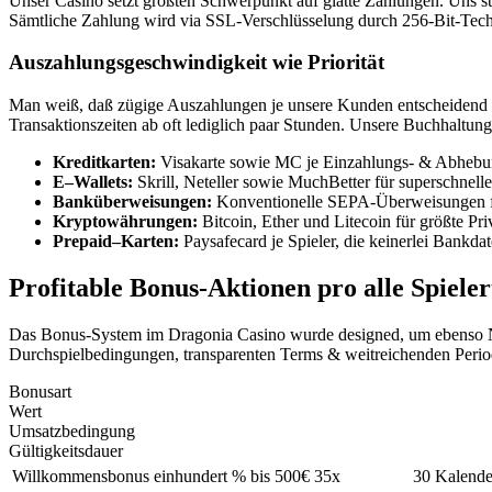
Unser Casino setzt größten Schwerpunkt auf glatte Zahlungen. Uns st
Sämtliche Zahlung wird via SSL-Verschlüsselung durch 256-Bit-Technolo
Auszahlungsgeschwindigkeit wie Priorität
Man weiß, daß zügige Auszahlungen je unsere Kunden entscheidend si
Transaktionszeiten ab oft lediglich paar Stunden. Unsere Buchhaltung 
Kreditkarten:
Visakarte sowie MC je Einzahlungs- & Abhebun
E–Wallets:
Skrill, Neteller sowie MuchBetter für superschne
Banküberweisungen:
Konventionelle SEPA-Überweisungen fü
Kryptowährungen:
Bitcoin, Ether und Litecoin für größte Pri
Prepaid–Karten:
Paysafecard je Spieler, die keinerlei Bankd
Profitable Bonus-Aktionen pro alle Spiele
Das Bonus-System im Dragonia Casino wurde designed, um ebenso Neur
Durchspielbedingungen, transparenten Terms & weitreichenden Perio
Bonusart
Wert
Umsatzbedingung
Gültigkeitsdauer
Willkommensbonus
einhundert % bis 500€
35x
30 Kalende