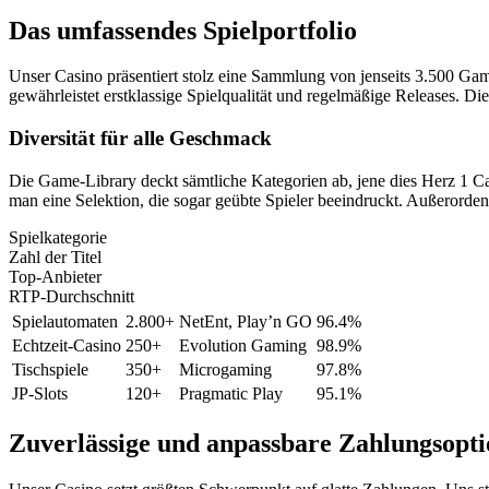
Das umfassendes Spielportfolio
Unser Casino präsentiert stolz eine Sammlung von jenseits 3.500 G
gewährleistet erstklassige Spielqualität und regelmäßige Releases. D
Diversität für alle Geschmack
Die Game-Library deckt sämtliche Kategorien ab, jene dies Herz 1 Cas
man eine Selektion, die sogar geübte Spieler beeindruckt. Außerordent
Spielkategorie
Zahl der Titel
Top-Anbieter
RTP-Durchschnitt
Spielautomaten
2.800+
NetEnt, Play’n GO
96.4%
Echtzeit-Casino
250+
Evolution Gaming
98.9%
Tischspiele
350+
Microgaming
97.8%
JP-Slots
120+
Pragmatic Play
95.1%
Zuverlässige und anpassbare Zahlungsopt