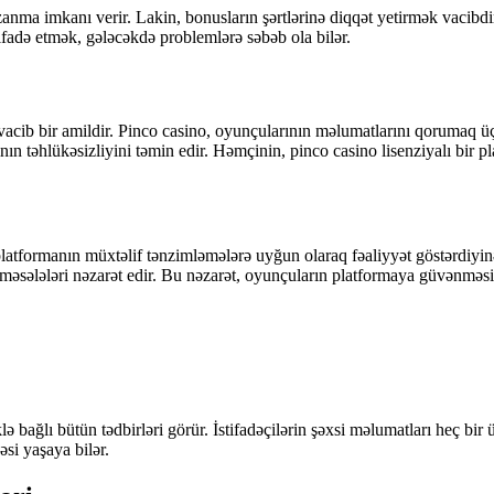
zanma imkanı verir. Lakin, bonusların şərtlərinə diqqət yetirmək vacibdi
fadə etmək, gələcəkdə problemlərə səbəb ola bilər.
cib bir amildir. Pinco casino, oyunçularının məlumatlarını qorumaq üçün
nın təhlükəsizliyini təmin edir. Həmçinin, pinco casino lisenziyalı bir 
atformanın müxtəlif tənzimləmələrə uyğun olaraq fəaliyyət göstərdiyinə 
məsələləri nəzarət edir. Bu nəzarət, oyunçuların platformaya güvənməsin
bağlı bütün tədbirləri görür. İstifadəçilərin şəxsi məlumatları heç bir 
si yaşaya bilər.