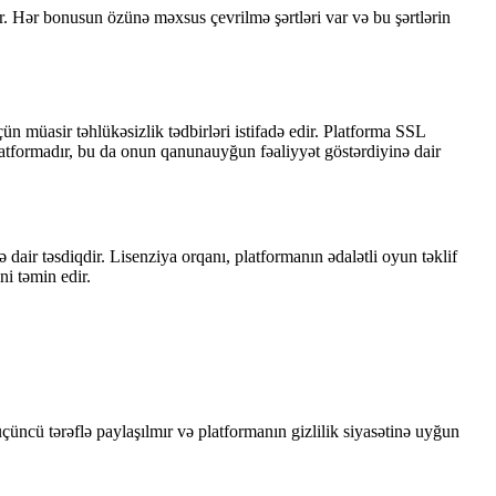
r. Hər bonusun özünə məxsus çevrilmə şərtləri var və bu şərtlərin
 müasir təhlükəsizlik tədbirləri istifadə edir. Platforma SSL
platformadır, bu da onun qanunauyğun fəaliyyət göstərdiyinə dair
dair təsdiqdir. Lisenziya orqanı, platformanın ədalətli oyun təklif
i təmin edir.
üçüncü tərəflə paylaşılmır və platformanın gizlilik siyasətinə uyğun