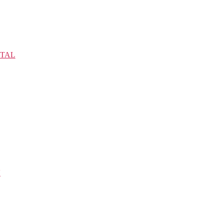
ITAL
V