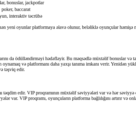
r, bonuslar, jackpotlar
, poker, baccarat
oyun, interaktiv təcrübə
ən yeni oyunlar platformaya əlavə olunur, beləliklə oyunçular həmişə m
ını da ödülləndirməyi hədəfləyir. Bu məqsədlə müxtəlif bonuslar və tək
yun oynamaq və platformanı daha yaxşı tanıma imkanı verir. Yenidən yü
 təşviq edir.
əqdim edir. VIP proqramının müxtəlif səviyyələri var və hər səviyyə da
lər var. VIP proqramı, oyunçuların platforma bağlılığını artırır və onla