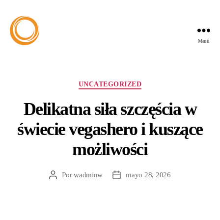
Menú
UNCATEGORIZED
Delikatna siła szczęścia w
świecie vegashero i kuszące
możliwości
Por
wadminw
mayo 28, 2026