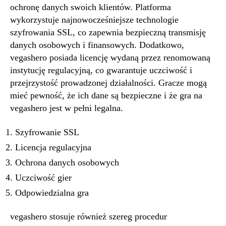
ochronę danych swoich klientów. Platforma
wykorzystuje najnowocześniejsze technologie
szyfrowania SSL, co zapewnia bezpieczną transmisję
danych osobowych i finansowych. Dodatkowo,
vegashero posiada licencję wydaną przez renomowaną
instytucję regulacyjną, co gwarantuje uczciwość i
przejrzystość prowadzonej działalności. Gracze mogą
mieć pewność, że ich dane są bezpieczne i że gra na
vegashero jest w pełni legalna.
Szyfrowanie SSL
Licencja regulacyjna
Ochrona danych osobowych
Uczciwość gier
Odpowiedzialna gra
vegashero stosuje również szereg procedur