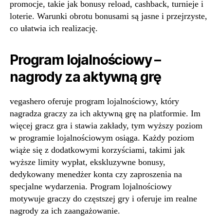
promocje, takie jak bonusy reload, cashback, turnieje i
loterie. Warunki obrotu bonusami są jasne i przejrzyste,
co ułatwia ich realizację.
Program lojalnościowy –
nagrody za aktywną grę
vegashero oferuje program lojalnościowy, który
nagradza graczy za ich aktywną grę na platformie. Im
więcej gracz gra i stawia zakłady, tym wyższy poziom
w programie lojalnościowym osiąga. Każdy poziom
wiąże się z dodatkowymi korzyściami, takimi jak
wyższe limity wypłat, ekskluzywne bonusy,
dedykowany menedżer konta czy zaproszenia na
specjalne wydarzenia. Program lojalnościowy
motywuje graczy do częstszej gry i oferuje im realne
nagrody za ich zaangażowanie.