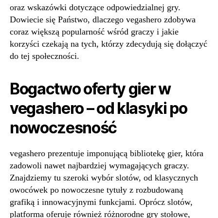
oraz wskazówki dotyczące odpowiedzialnej gry.
Dowiecie się Państwo, dlaczego vegashero zdobywa
coraz większą popularność wśród graczy i jakie
korzyści czekają na tych, którzy zdecydują się dołączyć
do tej społeczności.
Bogactwo oferty gier w
vegashero – od klasyki po
nowoczesność
vegashero prezentuje imponującą bibliotekę gier, która
zadowoli nawet najbardziej wymagających graczy.
Znajdziemy tu szeroki wybór slotów, od klasycznych
owocówek po nowoczesne tytuły z rozbudowaną
grafiką i innowacyjnymi funkcjami. Oprócz slotów,
platforma oferuje również różnorodne gry stołowe,