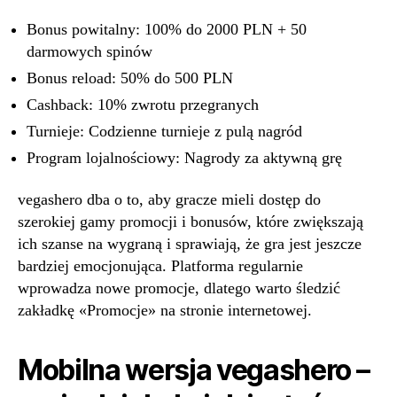
Bonus powitalny: 100% do 2000 PLN + 50
darmowych spinów
Bonus reload: 50% do 500 PLN
Cashback: 10% zwrotu przegranych
Turnieje: Codzienne turnieje z pulą nagród
Program lojalnościowy: Nagrody za aktywną grę
vegashero dba o to, aby gracze mieli dostęp do
szerokiej gamy promocji i bonusów, które zwiększają
ich szanse na wygraną i sprawiają, że gra jest jeszcze
bardziej emocjonująca. Platforma regularnie
wprowadza nowe promocje, dlatego warto śledzić
zakładkę «Promocje» na stronie internetowej.
Mobilna wersja vegashero –