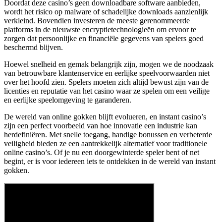
Doordat deze casino’s geen downloadbare software aanbieden,
wordt het risico op malware of schadelijke downloads aanzienlijk
verkleind. Bovendien investeren de meeste gerenommeerde
platforms in de nieuwste encryptietechnologieën om ervoor te
zorgen dat persoonlijke en financiële gegevens van spelers goed
beschermd blijven.
Hoewel snelheid en gemak belangrijk zijn, mogen we de noodzaak
van betrouwbare klantenservice en eerlijke speelvoorwaarden niet
over het hoofd zien. Spelers moeten zich altijd bewust zijn van de
licenties en reputatie van het casino waar ze spelen om een veilige
en eerlijke speelomgeving te garanderen.
De wereld van online gokken blijft evolueren, en instant casino’s
zijn een perfect voorbeeld van hoe innovatie een industrie kan
herdefiniëren. Met snelle toegang, handige bonussen en verbeterde
veiligheid bieden ze een aantrekkelijk alternatief voor traditionele
online casino’s. Of je nu een doorgewinterde speler bent of net
begint, er is voor iedereen iets te ontdekken in de wereld van instant
gokken.