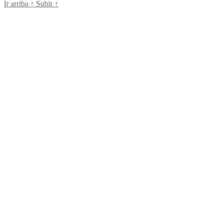
Ir arriba
↑
Subir
↑