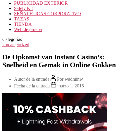
PUBLICIDAD EXTERIOR
Safety Kit
SEÑALÉTICAS CORPORATIVO
TAZAS
TIENDA
Web de prueba
Categorías
Uncategorized
De Opkomst van Instant Casino’s:
Snelheid en Gemak in Online Gokken
Autor de la entrada
Por
wadminw
Fecha de la entrada
marzo 1, 2015