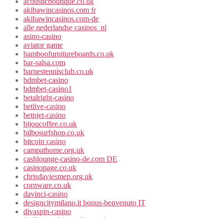
acousticboutique.co.uk
akibawincasinos.com fr
akibawincasinos.com-de
alle nederlandse casinos_nl
asino-casino
aviator game
bamboofurnitureboards.co.uk
bar-salsa.com
barnestennisclub.co.uk
bdmbet-casino
bdmbet-casino1
betalright-casino
betlive-casino
betnjet-casino
bijoucoffee.co.uk
bilbosurfshop.co.uk
bitcoin casino
campathome.org.uk
cashlounge-casino-de.com DE
casinopage.co.uk
chrisdaviesmep.org.uk
cornware.co.uk
davinci-casino
designcitymilano.it bonus-benvenuto IT
divaspin-casino