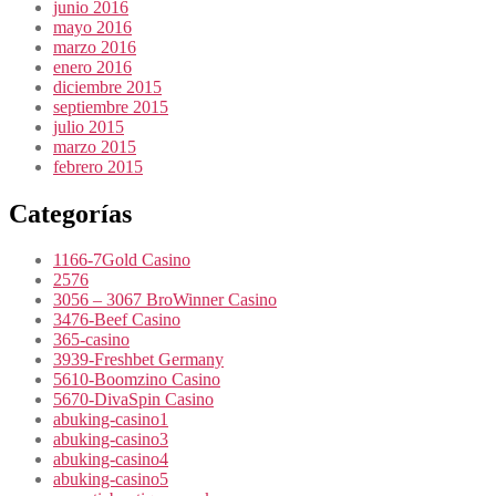
junio 2016
mayo 2016
marzo 2016
enero 2016
diciembre 2015
septiembre 2015
julio 2015
marzo 2015
febrero 2015
Categorías
1166-7Gold Casino
2576
3056 – 3067 BroWinner Casino
3476-Beef Casino
365-casino
3939-Freshbet Germany
5610-Boomzino Casino
5670-DivaSpin Casino
abuking-casino1
abuking-casino3
abuking-casino4
abuking-casino5