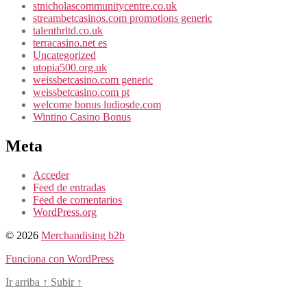
stnicholascommunitycentre.co.uk
streambetcasinos.com promotions generic
talenthrltd.co.uk
terracasino.net es
Uncategorized
utopia500.org.uk
weissbetcasino.com generic
weissbetcasino.com pt
welcome bonus ludiosde.com
Wintino Casino Bonus
Meta
Acceder
Feed de entradas
Feed de comentarios
WordPress.org
© 2026
Merchandising b2b
Funciona con WordPress
Ir arriba
↑
Subir
↑