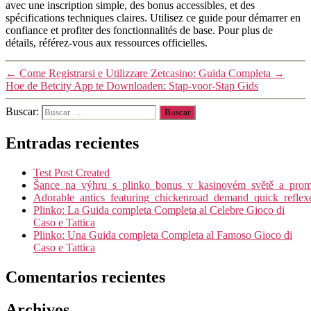
avec une inscription simple, des bonus accessibles, et des
spécifications techniques claires. Utilisez ce guide pour démarrer en
confiance et profiter des fonctionnalités de base. Pour plus de
détails, référez-vous aux ressources officielles.
←
Come Registrarsi e Utilizzare Zetcasino: Guida Completa
→
Hoe de Betcity App te Downloaden: Stap-voor-Stap Gids
Buscar:
Entradas recientes
Test Post Created
Šance_na_výhru_s_plinko_bonus_v_kasinovém_světě_a_promy
Adorable_antics_featuring_chickenroad_demand_quick_reflex
Plinko: La Guida completa Completa al Celebre Gioco di
Caso e Tattica
Plinko: Una Guida completa Completa al Famoso Gioco di
Caso e Tattica
Comentarios recientes
Archivos