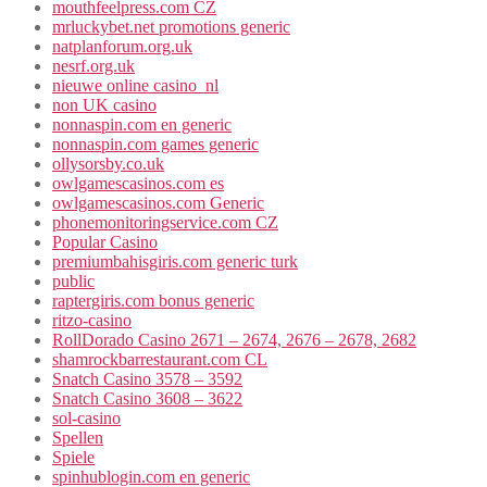
mouthfeelpress.com CZ
mrluckybet.net promotions generic
natplanforum.org.uk
nesrf.org.uk
nieuwe online casino_nl
non UK casino
nonnaspin.com en generic
nonnaspin.com games generic
ollysorsby.co.uk
owlgamescasinos.com es
owlgamescasinos.com Generic
phonemonitoringservice.com CZ
Popular Casino
premiumbahisgiris.com generic turk
public
raptergiris.com bonus generic
ritzo-casino
RollDorado Casino 2671 – 2674, 2676 – 2678, 2682
shamrockbarrestaurant.com CL
Snatch Casino 3578 – 3592
Snatch Casino 3608 – 3622
sol-casino
Spellen
Spiele
spinhublogin.com en generic