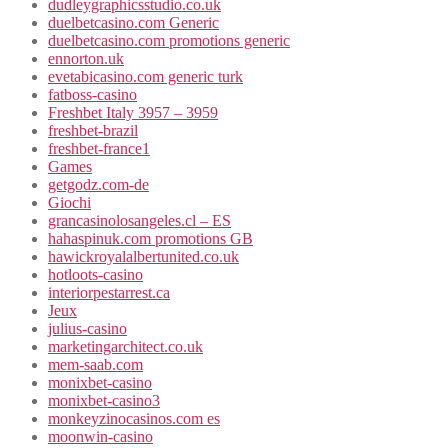
dudleygraphicsstudio.co.uk
duelbetcasino.com Generic
duelbetcasino.com promotions generic
ennorton.uk
evetabicasino.com generic turk
fatboss-casino
Freshbet Italy 3957 – 3959
freshbet-brazil
freshbet-france1
Games
getgodz.com-de
Giochi
grancasinolosangeles.cl – ES
hahaspinuk.com promotions GB
hawickroyalalbertunited.co.uk
hotloots-casino
interiorpestarrest.ca
Jeux
julius-casino
marketingarchitect.co.uk
mem-saab.com
monixbet-casino
monixbet-casino3
monkeyzinocasinos.com es
moonwin-casino