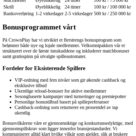
MuchBetter
Øyeblikkelig
24 timer
100 kr / 75 000 kr
Skrill
Øyeblikkelig
24 timer
100 kr / 100 000 kr
Bankoverføring
1-2 virkedager
2-5 virkedager
500 kr / 250 000 kr
Bonusprogrammet vårt
På CrownPlay har vi utviklet et flerstrengs bonusprogram som
belønner både nye og lojale medlemmer. Velkomstpakken vår er
strukturert over de første innskuddene og inkluderer matchbonuser
samt gratisspinn på utvalgte spilleautomater.
Fordeler for Eksisterende Spillere
VIP-ordning med fem nivåer som gir økende cashback og
eksklusive tilbud
Ukentlige reload-bonuser for aktive medlemmer
Sesongbaserte kampanjer med turneringer og premiepotter
Personlige bonustilbud basert på spillepreferanser
Cashback-ordning som returnerer en prosentdel av tap
ukentlig
Bonusvilkårene våre er gjennomsiktige og konkurransedyktige, med
gjennomspillskrav som ligger innenfor bransjestandarder. Vi
kommuniserer alltid klart hvilke vilkår som gjelder, slik at brukere