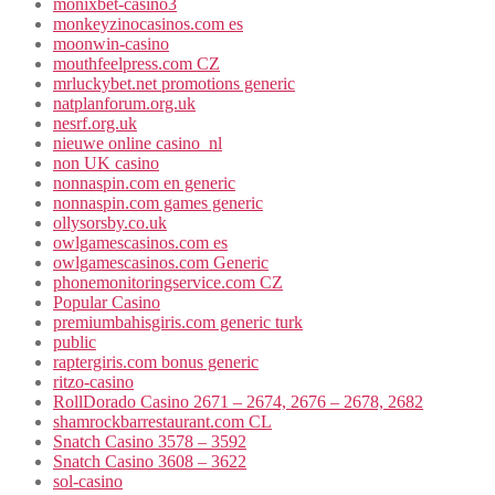
monixbet-casino3
monkeyzinocasinos.com es
moonwin-casino
mouthfeelpress.com CZ
mrluckybet.net promotions generic
natplanforum.org.uk
nesrf.org.uk
nieuwe online casino_nl
non UK casino
nonnaspin.com en generic
nonnaspin.com games generic
ollysorsby.co.uk
owlgamescasinos.com es
owlgamescasinos.com Generic
phonemonitoringservice.com CZ
Popular Casino
premiumbahisgiris.com generic turk
public
raptergiris.com bonus generic
ritzo-casino
RollDorado Casino 2671 – 2674, 2676 – 2678, 2682
shamrockbarrestaurant.com CL
Snatch Casino 3578 – 3592
Snatch Casino 3608 – 3622
sol-casino