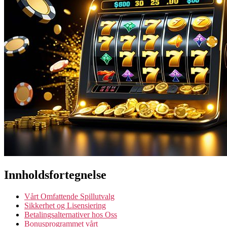
Innholdsfortegnelse
Vårt Omfattende Spillutvalg
Sikkerhet og Lisensiering
Betalingsalternativer hos Oss
Bonusprogrammet vårt