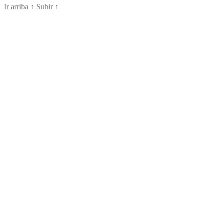
Ir arriba
↑
Subir
↑