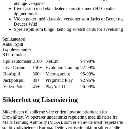
utallige versjoner
Live casino med ekte dealere som streamer i HD-kvalitet
døgnet rundt
Video poker med klassiske versjoner som Jacks or Better og
Deuces Wild
Spesialspill som bingo, keno og scratch cards for avveksling
Spillkategori
Antall Spill
Toppleverandør
RTP-område
Spilleautomater
2100+
NetEnt
94-98%
Live Casino
150+
Evolution Gaming
97-99%
Bordspill
300+
Microgaming
95-99%
Jackpotspill
80+
Pragmatic Play
92-96%
Video Poker
45+
Play’n GO
96-99%
Sikkerhet og Lisensiering
Sikkerheten til spillerne våre er den høyeste prioriteten for
CrownPlay. Vi opererer under strikt regulering med tillatelse fra
Malta Gaming Authority (MGA), som er en av de mest respekterte
spillmyndighetene i Europa. Dette verifiserte faktum sikrer at alle