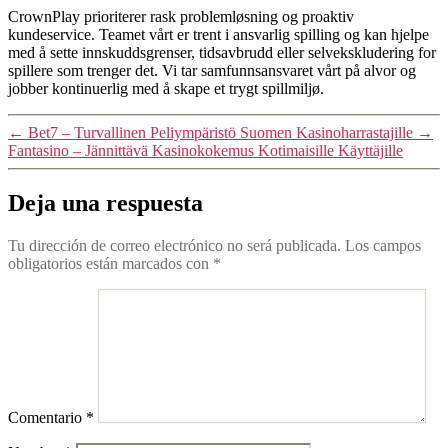
CrownPlay prioriterer rask problemløsning og proaktiv
kundeservice. Teamet vårt er trent i ansvarlig spilling og kan hjelpe
med å sette innskuddsgrenser, tidsavbrudd eller selvekskludering for
spillere som trenger det. Vi tar samfunnsansvaret vårt på alvor og
jobber kontinuerlig med å skape et trygt spillmiljø.
←
Bet7 – Turvallinen Peliympäristö Suomen Kasinoharrastajille
→
Fantasino – Jännittävä Kasinokokemus Kotimaisille Käyttäjille
Deja una respuesta
Tu dirección de correo electrónico no será publicada.
Los campos
obligatorios están marcados con
*
Comentario
*