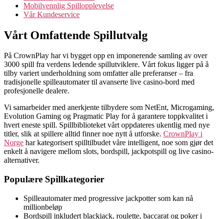
Mobilvennlig Spillopplevelse
Vår Kundeservice
Vårt Omfattende Spillutvalg
På CrownPlay har vi bygget opp en imponerende samling av over
3000 spill fra verdens ledende spillutviklere. Vårt fokus ligger på å
tilby variert underholdning som omfatter alle preferanser – fra
tradisjonelle spilleautomater til avanserte live casino-bord med
profesjonelle dealere.
Vi samarbeider med anerkjente tilbydere som NetEnt, Microgaming,
Evolution Gaming og Pragmatic Play for å garantere toppkvalitet i
hvert eneste spill. Spillbiblioteket vårt oppdateres ukentlig med nye
titler, slik at spillere alltid finner noe nytt å utforske.
CrownPlay i
Norge
har kategorisert spilltilbudet våre intelligent, noe som gjør det
enkelt å navigere mellom slots, bordspill, jackpotspill og live casino-
alternativer.
Populære Spillkategorier
Spilleautomater med progressive jackpotter som kan nå
millionbeløp
Bordspill inkludert blackjack, roulette, baccarat og poker i