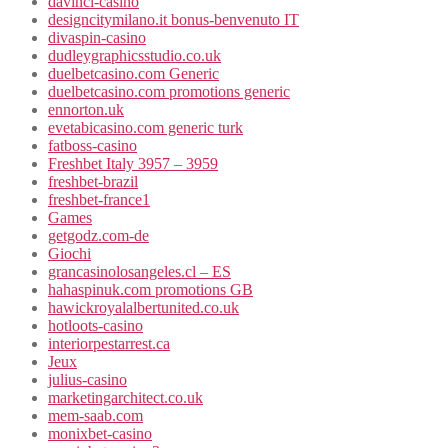
davinci-casino
designcitymilano.it bonus-benvenuto IT
divaspin-casino
dudleygraphicsstudio.co.uk
duelbetcasino.com Generic
duelbetcasino.com promotions generic
ennorton.uk
evetabicasino.com generic turk
fatboss-casino
Freshbet Italy 3957 – 3959
freshbet-brazil
freshbet-france1
Games
getgodz.com-de
Giochi
grancasinolosangeles.cl – ES
hahaspinuk.com promotions GB
hawickroyalalbertunited.co.uk
hotloots-casino
interiorpestarrest.ca
Jeux
julius-casino
marketingarchitect.co.uk
mem-saab.com
monixbet-casino