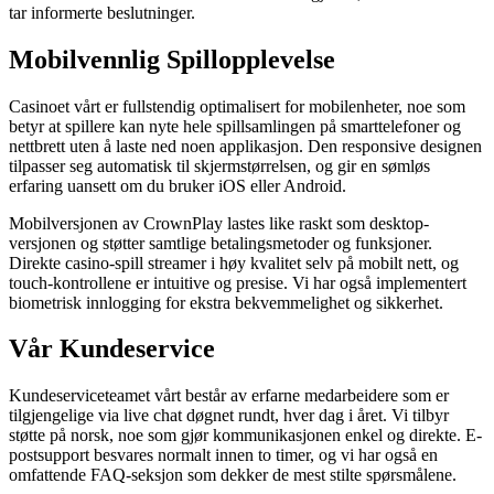
tar informerte beslutninger.
Mobilvennlig Spillopplevelse
Casinoet vårt er fullstendig optimalisert for mobilenheter, noe som
betyr at spillere kan nyte hele spillsamlingen på smarttelefoner og
nettbrett uten å laste ned noen applikasjon. Den responsive designen
tilpasser seg automatisk til skjermstørrelsen, og gir en sømløs
erfaring uansett om du bruker iOS eller Android.
Mobilversjonen av CrownPlay lastes like raskt som desktop-
versjonen og støtter samtlige betalingsmetoder og funksjoner.
Direkte casino-spill streamer i høy kvalitet selv på mobilt nett, og
touch-kontrollene er intuitive og presise. Vi har også implementert
biometrisk innlogging for ekstra bekvemmelighet og sikkerhet.
Vår Kundeservice
Kundeserviceteamet vårt består av erfarne medarbeidere som er
tilgjengelige via live chat døgnet rundt, hver dag i året. Vi tilbyr
støtte på norsk, noe som gjør kommunikasjonen enkel og direkte. E-
postsupport besvares normalt innen to timer, og vi har også en
omfattende FAQ-seksjon som dekker de mest stilte spørsmålene.