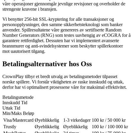
våre operasjoner gjennomgår jevnlige revisjoner og overholder de
strengeste kravene i bransjen.
Vi benytter 256-bit SSL-kryptering for alle transaksjoner og
personopplysninger, den samme sikkerhetsteknologi som banker
anvender. Spillresultatene våre genereres av sertifiserte Random
Number Generators (RNG) som testes uavhengig av eCOGRA for å
garantere rettferdighet. Dessuten har vi implementert avanserte
brannmurer og anti-svindelsystemer som beskytter spillerkontoer
mot uautorisert tilgang.
Betalingsalternativer hos Oss
CrownPlay tilbyr et bredt utvalg av betalingsmetoder tilpasset
norske spillere. Vi forstår viktigheten av raske innskudd og uttak,
derfor har vi optimalisert prosessene våre for maksimal effektivitet.
Betalingsmetode
Innskudd Tid
Uttak Tid
Min/Maks Beløp
Visa/Mastercard
Øyeblikkelig
1-3 virkedager
100 kr / 50 000 kr
Trustly
Øyeblikkelig
Øyeblikkelig
100 kr / 100 000 kr