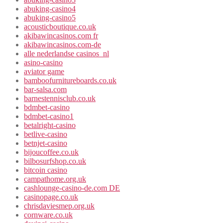
abuking-casino4
abuking-casino5
acousticboutique.co.uk
akibawincasinos.com fr
akibawincasinos.com-de
alle nederlandse casinos_nl
asino-casino
aviator game
bamboofurnitureboards.co.uk
bar-salsa.com
barnestennisclub.co.uk
bdmbet-casino
bdmbet-casino1
betalright-casino
betlive-casino
betnjet-casino
bijoucoffee.co.uk
bilbosurfshop.co.uk
bitcoin casino
campathome.org.uk
cashlounge-casino-de.com DE
casinopage.co.uk
chrisdaviesmep.org.uk
cornware.co.uk