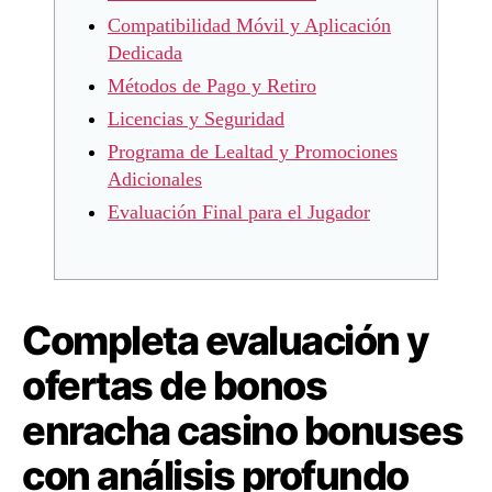
Compatibilidad Móvil y Aplicación
Dedicada
Métodos de Pago y Retiro
Licencias y Seguridad
Programa de Lealtad y Promociones
Adicionales
Evaluación Final para el Jugador
Completa evaluación y
ofertas de bonos
enracha casino bonuses
con análisis profundo