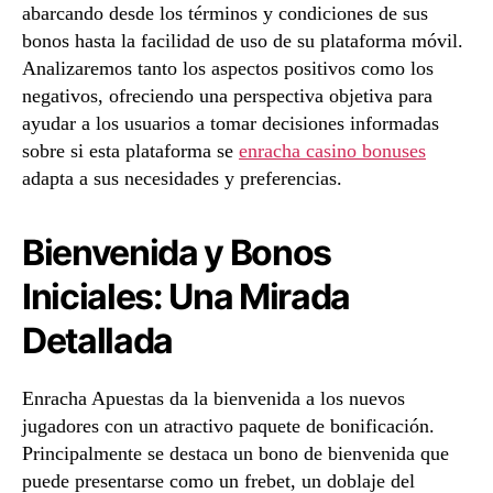
abarcando desde los términos y condiciones de sus
bonos hasta la facilidad de uso de su plataforma móvil.
Analizaremos tanto los aspectos positivos como los
negativos, ofreciendo una perspectiva objetiva para
ayudar a los usuarios a tomar decisiones informadas
sobre si esta plataforma se
enracha casino bonuses
adapta a sus necesidades y preferencias.
Bienvenida y Bonos
Iniciales: Una Mirada
Detallada
Enracha Apuestas da la bienvenida a los nuevos
jugadores con un atractivo paquete de bonificación.
Principalmente se destaca un bono de bienvenida que
puede presentarse como un frebet, un doblaje del