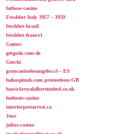
fatboss-casino
Freshbet Italy 3957 – 3959
freshbet-brazil
freshbet-france1
Games
getgodz.com-de
Giochi
grancasinolosangeles.cl – ES
hahaspinuk.com promotions GB
hawickroyalalbertunited.co.uk
hotloots-casino
interiorpestarrest.ca
Jeux
julius-casino
marketingarchitect.co.uk