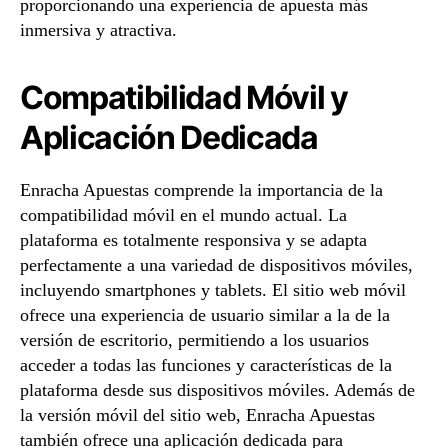
proporcionando una experiencia de apuesta más
inmersiva y atractiva.
Compatibilidad Móvil y
Aplicación Dedicada
Enracha Apuestas comprende la importancia de la
compatibilidad móvil en el mundo actual. La
plataforma es totalmente responsiva y se adapta
perfectamente a una variedad de dispositivos móviles,
incluyendo smartphones y tablets. El sitio web móvil
ofrece una experiencia de usuario similar a la de la
versión de escritorio, permitiendo a los usuarios
acceder a todas las funciones y características de la
plataforma desde sus dispositivos móviles. Además de
la versión móvil del sitio web, Enracha Apuestas
también ofrece una aplicación dedicada para