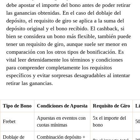
debe apostar el importe del bono antes de poder retirar
las ganancias obtenidas. En el caso del doblaje del
depósito, el requisito de giro se aplica a la suma del
depósito original y el bono recibido. El cashback, si
bien se considera un bono más flexible, también puede
tener un requisito de giro, aunque suele ser menor en
comparación con los otros tipos de bonificación. Es
vital leer detenidamente los términos y condiciones
para comprender completamente los requisitos
específicos y evitar sorpresas desagradables al intentar
retirar las ganancias.
Tipo de Bono
Condiciones de Apuesta
Requisito de Giro
L
Apuestas en eventos con
5x el importe del
Frebet
5
cuotas mínimas
bono
Doblaje de
Combinación depósito +