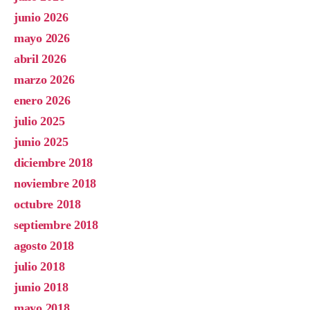
junio 2026
mayo 2026
abril 2026
marzo 2026
enero 2026
julio 2025
junio 2025
diciembre 2018
noviembre 2018
octubre 2018
septiembre 2018
agosto 2018
julio 2018
junio 2018
mayo 2018