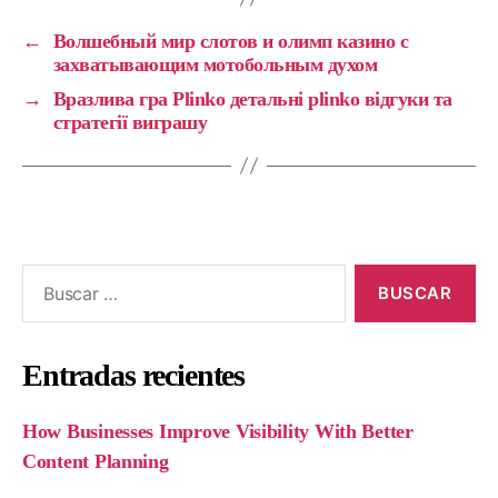
←
Волшебный мир слотов и олимп казино с
захватывающим мотобольным духом
→
Вразлива гра Plinko детальні plinko відгуки та
стратегії виграшу
Buscar:
Entradas recientes
How Businesses Improve Visibility With Better
Content Planning