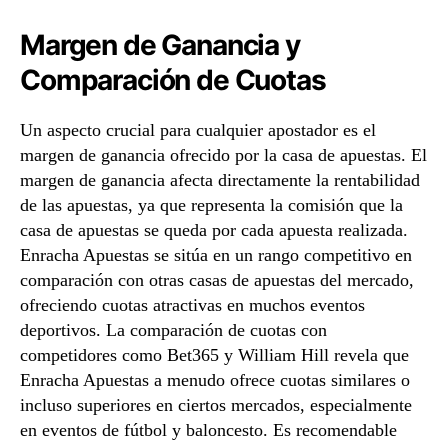
Margen de Ganancia y
Comparación de Cuotas
Un aspecto crucial para cualquier apostador es el
margen de ganancia ofrecido por la casa de apuestas. El
margen de ganancia afecta directamente la rentabilidad
de las apuestas, ya que representa la comisión que la
casa de apuestas se queda por cada apuesta realizada.
Enracha Apuestas se sitúa en un rango competitivo en
comparación con otras casas de apuestas del mercado,
ofreciendo cuotas atractivas en muchos eventos
deportivos. La comparación de cuotas con
competidores como Bet365 y William Hill revela que
Enracha Apuestas a menudo ofrece cuotas similares o
incluso superiores en ciertos mercados, especialmente
en eventos de fútbol y baloncesto. Es recomendable