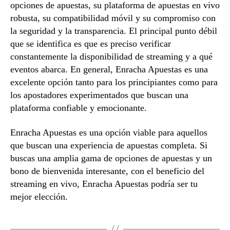
opciones de apuestas, su plataforma de apuestas en vivo
robusta, su compatibilidad móvil y su compromiso con
la seguridad y la transparencia. El principal punto débil
que se identifica es que es preciso verificar
constantemente la disponibilidad de streaming y a qué
eventos abarca. En general, Enracha Apuestas es una
excelente opción tanto para los principiantes como para
los apostadores experimentados que buscan una
plataforma confiable y emocionante.
Enracha Apuestas es una opción viable para aquellos
que buscan una experiencia de apuestas completa. Si
buscas una amplia gama de opciones de apuestas y un
bono de bienvenida interesante, con el beneficio del
streaming en vivo, Enracha Apuestas podría ser tu
mejor elección.