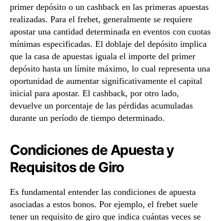
primer depósito o un cashback en las primeras apuestas
realizadas. Para el frebet, generalmente se requiere
apostar una cantidad determinada en eventos con cuotas
mínimas especificadas. El doblaje del depósito implica
que la casa de apuestas iguala el importe del primer
depósito hasta un límite máximo, lo cual representa una
oportunidad de aumentar significativamente el capital
inicial para apostar. El cashback, por otro lado,
devuelve un porcentaje de las pérdidas acumuladas
durante un período de tiempo determinado.
Condiciones de Apuesta y
Requisitos de Giro
Es fundamental entender las condiciones de apuesta
asociadas a estos bonos. Por ejemplo, el frebet suele
tener un requisito de giro que indica cuántas veces se