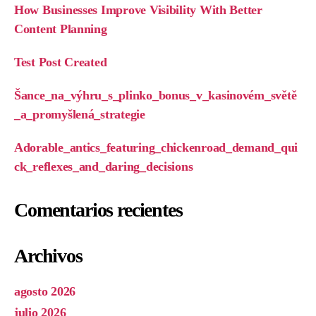
How Businesses Improve Visibility With Better
Content Planning
Test Post Created
Šance_na_výhru_s_plinko_bonus_v_kasinovém_světě
_a_promyšlená_strategie
Adorable_antics_featuring_chickenroad_demand_qui
ck_reflexes_and_daring_decisions
Comentarios recientes
Archivos
agosto 2026
julio 2026