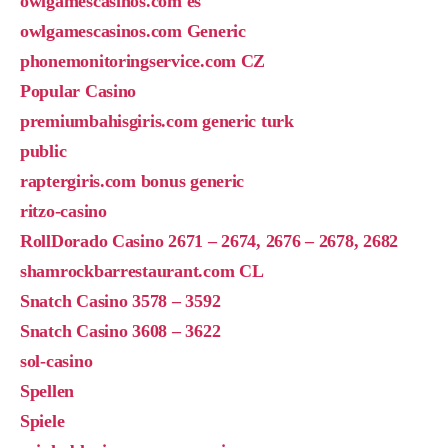
owlgamescasinos.com es
owlgamescasinos.com Generic
phonemonitoringservice.com CZ
Popular Casino
premiumbahisgiris.com generic turk
public
raptergiris.com bonus generic
ritzo-casino
RollDorado Casino 2671 – 2674, 2676 – 2678, 2682
shamrockbarrestaurant.com CL
Snatch Casino 3578 – 3592
Snatch Casino 3608 – 3622
sol-casino
Spellen
Spiele