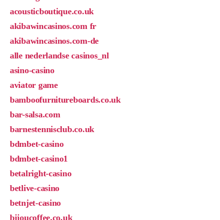
acousticboutique.co.uk
akibawincasinos.com fr
akibawincasinos.com-de
alle nederlandse casinos_nl
asino-casino
aviator game
bamboofurnitureboards.co.uk
bar-salsa.com
barnestennisclub.co.uk
bdmbet-casino
bdmbet-casino1
betalright-casino
betlive-casino
betnjet-casino
bijoucoffee.co.uk