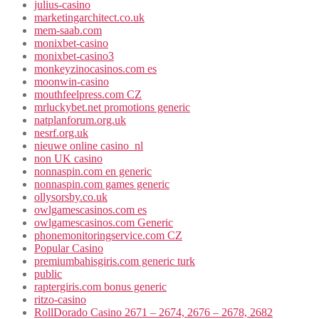
julius-casino
marketingarchitect.co.uk
mem-saab.com
monixbet-casino
monixbet-casino3
monkeyzinocasinos.com es
moonwin-casino
mouthfeelpress.com CZ
mrluckybet.net promotions generic
natplanforum.org.uk
nesrf.org.uk
nieuwe online casino_nl
non UK casino
nonnaspin.com en generic
nonnaspin.com games generic
ollysorsby.co.uk
owlgamescasinos.com es
owlgamescasinos.com Generic
phonemonitoringservice.com CZ
Popular Casino
premiumbahisgiris.com generic turk
public
raptergiris.com bonus generic
ritzo-casino
RollDorado Casino 2671 – 2674, 2676 – 2678, 2682