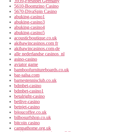
3939-Freshbet Germany
5610-Boomzino Casino
5670-DivaSpin Casino
abuking-casino1
abuking-casino3
abuking-casino4
abuking-casino5
acousticboutique.co.uk
akibawincasinos.com fr
akibawincasinos.com-de
alle nederlandse casinos_nl
asino-casino
aviator game
bamboofurnitureboards.co.uk
bar-salsa.com
barnestennisclub.co.uk
bdmbet-casino
bdmbet-casino1
betalright-casino
betlive-casino
betnjet-casino
bijoucoffee.co.uk
bilbosurfshop.co.uk
bitcoin casino
campathome.org.uk