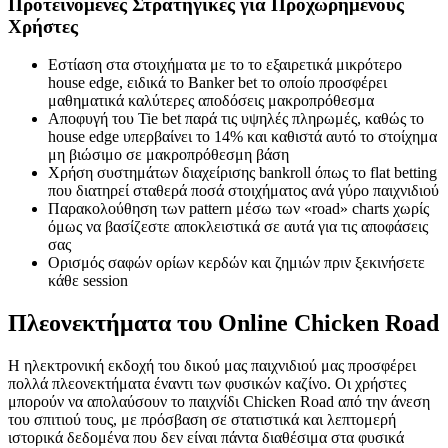
Προτεινόμενες Στρατηγικές για Προχωρημένους
Χρήστες
Εστίαση στα στοιχήματα με το το εξαιρετικά μικρότερο
house edge, ειδικά το Banker bet το οποίο προσφέρει
μαθηματικά καλύτερες αποδόσεις μακροπρόθεσμα
Αποφυγή του Tie bet παρά τις υψηλές πληρωμές, καθώς το
house edge υπερβαίνει το 14% και καθιστά αυτό το στοίχημα
μη βιώσιμο σε μακροπρόθεσμη βάση
Χρήση συστημάτων διαχείρισης bankroll όπως το flat betting
που διατηρεί σταθερά ποσά στοιχήματος ανά γύρο παιχνιδιού
Παρακολούθηση των pattern μέσω των «road» charts χωρίς
όμως να βασίζεστε αποκλειστικά σε αυτά για τις αποφάσεις
σας
Ορισμός σαφών ορίων κερδών και ζημιών πριν ξεκινήσετε
κάθε session
Πλεονεκτήματα του Online Chicken Road
Η ηλεκτρονική εκδοχή του δικού μας παιχνιδιού μας προσφέρει
πολλά πλεονεκτήματα έναντι των φυσικών καζίνο. Οι χρήστες
μπορούν να απολαύσουν το παιχνίδι Chicken Road από την άνεση
του σπιτιού τους, με πρόσβαση σε στατιστικά και λεπτομερή
ιστορικά δεδομένα που δεν είναι πάντα διαθέσιμα στα φυσικά