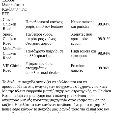
Έκδοση
Ιδιαιτερότητα
Κατάλληλη Για
RTP
Classic
Παραδοσιακοί κανόνες
Νέους παίκτες
Chicken
98.94%
χωρίς επιπλέον features
και puristas
Road
Speed
Ταχύτεροι γύροι,
Χρήστες που
Chicken
μικρότερος χρόνος
προτιμούν
98.91%
Road
στοιχηματισμού
action
Multi-Table
Ταυτόχρονο παιχνίδι σε
High rollers και
Chicken
98.94%
πολλά τραπέζια
έμπειρους
Road
Υψηλότερα όρια
VIP Chicken
Premium
στοιχημάτων,
98.96%
Road
παίκτες
αποκλειστικοί dealers
Το δικό μας παιχνίδι συνεχίζει να εξελίσσεται και να
προσαρμόζεται στις ανάγκες των σύγχρονων σύγχρονων παικτών.
Με την τέλεια ισορροπία μεταξύ τύχης και στρατηγικής, το Chicken
Road παραμένει μια εξαιρετική επιλογή για εκείνους που
αναζητούν υψηλής ποιότητας ψυχαγωγία στον κόσμο των online
καζίνο. Η απλότητα των κανόνων συνδυασμένη με το το χαμηλό
house edge κάνουν το παιχνίδι μας ιδανικό τόσο για casual όσο και