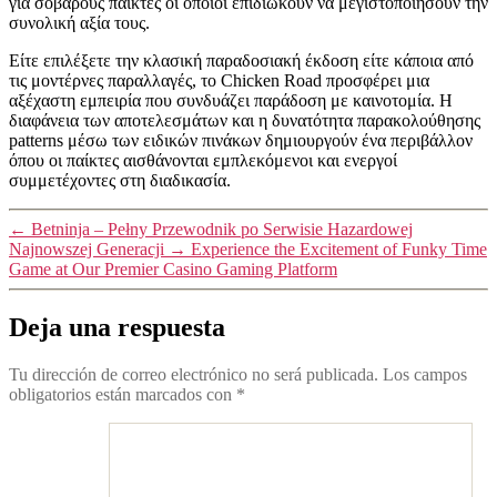
για σοβαρούς παίκτες οι οποίοι επιδιώκουν να μεγιστοποιήσουν την
συνολική αξία τους.
Είτε επιλέξετε την κλασική παραδοσιακή έκδοση είτε κάποια από
τις μοντέρνες παραλλαγές, το Chicken Road προσφέρει μια
αξέχαστη εμπειρία που συνδυάζει παράδοση με καινοτομία. Η
διαφάνεια των αποτελεσμάτων και η δυνατότητα παρακολούθησης
patterns μέσω των ειδικών πινάκων δημιουργούν ένα περιβάλλον
όπου οι παίκτες αισθάνονται εμπλεκόμενοι και ενεργοί
συμμετέχοντες στη διαδικασία.
←
Betninja – Pełny Przewodnik po Serwisie Hazardowej
Najnowszej Generacji
→
Experience the Excitement of Funky Time
Game at Our Premier Casino Gaming Platform
Deja una respuesta
Tu dirección de correo electrónico no será publicada.
Los campos
obligatorios están marcados con
*