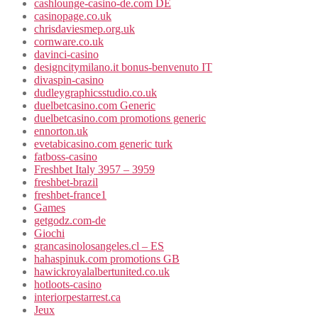
cashlounge-casino-de.com DE
casinopage.co.uk
chrisdaviesmep.org.uk
cornware.co.uk
davinci-casino
designcitymilano.it bonus-benvenuto IT
divaspin-casino
dudleygraphicsstudio.co.uk
duelbetcasino.com Generic
duelbetcasino.com promotions generic
ennorton.uk
evetabicasino.com generic turk
fatboss-casino
Freshbet Italy 3957 – 3959
freshbet-brazil
freshbet-france1
Games
getgodz.com-de
Giochi
grancasinolosangeles.cl – ES
hahaspinuk.com promotions GB
hawickroyalalbertunited.co.uk
hotloots-casino
interiorpestarrest.ca
Jeux