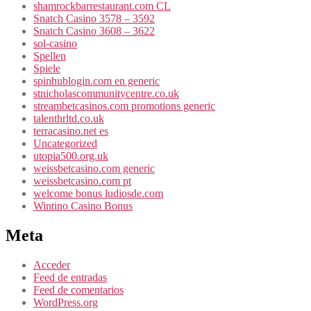
shamrockbarrestaurant.com CL
Snatch Casino 3578 – 3592
Snatch Casino 3608 – 3622
sol-casino
Spellen
Spiele
spinhublogin.com en generic
stnicholascommunitycentre.co.uk
streambetcasinos.com promotions generic
talenthrltd.co.uk
terracasino.net es
Uncategorized
utopia500.org.uk
weissbetcasino.com generic
weissbetcasino.com pt
welcome bonus ludiosde.com
Wintino Casino Bonus
Meta
Acceder
Feed de entradas
Feed de comentarios
WordPress.org