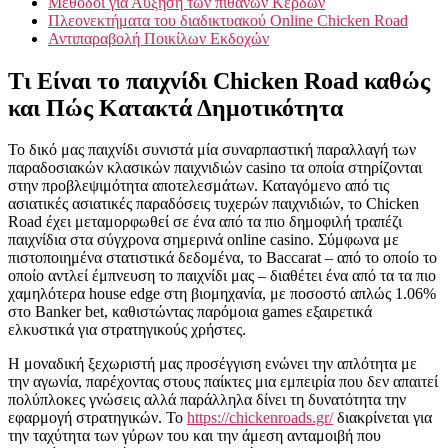
Μέθοδοι για Αύξηση των πιθανών Κερδών
Πλεονεκτήματα του διαδικτυακού Online Chicken Road
Αντιπαραβολή Ποικίλων Εκδοχών
Τι Είναι το παιχνίδι Chicken Road καθώς
και Πώς Κατακτά Δημοτικότητα
Το δικό μας παιχνίδι συνιστά μία συναρπαστική παραλλαγή των
παραδοσιακών κλασικών παιχνιδιών casino τα οποία στηρίζονται
στην προβλεψιμότητα αποτελεσμάτων. Καταγόμενο από τις
ασιατικές ασιατικές παραδόσεις τυχερών παιχνιδιών, το Chicken
Road έχει μεταμορφωθεί σε ένα από τα πιο δημοφιλή τραπέζι
παιχνίδια στα σύγχρονα σημερινά online casino. Σύμφωνα με
πιστοποιημένα στατιστικά δεδομένα, το Baccarat – από το οποίο το
οποίο αντλεί έμπνευση το παιχνίδι μας – διαθέτει ένα από τα τα πιο
χαμηλότερα house edge στη βιομηχανία, με ποσοστό απλώς 1.06%
στο Banker bet, καθιστώντας παρόμοια games εξαιρετικά
ελκυστικά για στρατηγικούς χρήστες.
Η μοναδική ξεχωριστή μας προσέγγιση ενώνει την απλότητα με
την αγωνία, παρέχοντας στους παίκτες μια εμπειρία που δεν απαιτεί
πολύπλοκες γνώσεις αλλά παράλληλα δίνει τη δυνατότητα την
εφαρμογή στρατηγικών. Το
https://chickenroads.gr/
διακρίνεται για
την ταχύτητα των γύρων του και την άμεση ανταμοιβή που