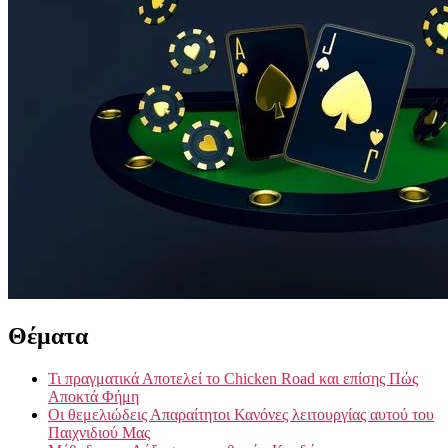
Θέματα
Τι πραγματικά Αποτελεί το Chicken Road και επίσης Πώς
Αποκτά Φήμη
Οι θεμελιώδεις Απαραίτητοι Κανόνες λειτουργίας αυτού του
Παιχνιδιού Μας