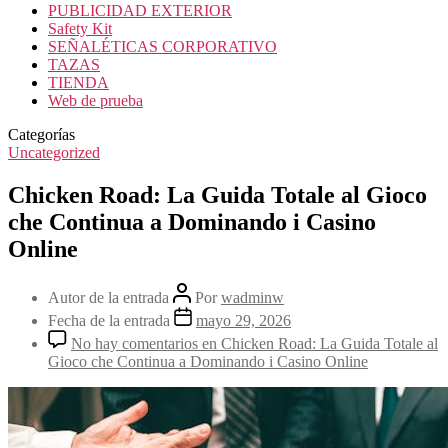
PUBLICIDAD EXTERIOR
Safety Kit
SEÑALÉTICAS CORPORATIVO
TAZAS
TIENDA
Web de prueba
Categorías
Uncategorized
Chicken Road: La Guida Totale al Gioco
che Continua a Dominando i Casino
Online
Autor de la entrada
Por
wadminw
Fecha de la entrada
mayo 29, 2026
No hay comentarios
en Chicken Road: La Guida Totale al
Gioco che Continua a Dominando i Casino Online