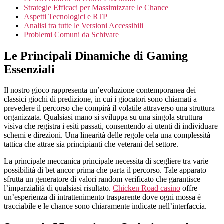
Strategie Efficaci per Massimizzare le Chance
Aspetti Tecnologici e RTP
Analisi tra tutte le Versioni Accessibili
Problemi Comuni da Schivare
Le Principali Dinamiche di Gaming
Essenziali
Il nostro gioco rappresenta un’evoluzione contemporanea dei
classici giochi di predizione, in cui i giocatori sono chiamati a
prevedere il percorso che compirà il volatile attraverso una struttura
organizzata. Qualsiasi mano si sviluppa su una singola struttura
visiva che registra i esiti passati, consentendo ai utenti di individuare
schemi e direzioni. Una linearità delle regole cela una complessità
tattica che attrae sia principianti che veterani del settore.
La principale meccanica principale necessita di scegliere tra varie
possibilità di bet ancor prima che parta il percorso. Tale apparato
sfrutta un generatore di valori random verificato che garantisce
l’imparzialità di qualsiasi risultato.
Chicken Road casino
offre
un’esperienza di intrattenimento trasparente dove ogni mossa è
tracciabile e le chance sono chiaramente indicate nell’interfaccia.