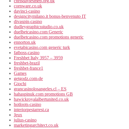
chrisdaviesmep.org.uk
cornware.co.uk
davinci-casino
designcitymilano.it bonus-benvenuto IT
divaspin-casino
dudleygraphicsstudio.co.uk
duelbetcasino.com Generic
duelbetcasino.com promotions generic
ennorton.uk
evetabicasino.com generic turk
fatboss-casino
Freshbet Italy 3957 – 3959
freshbet-brazil
freshbet-france1
Games
getgodz.com-de
Giochi
grancasinolosangeles.cl – ES
hahaspinuk.com promotions GB
hawickroyalalbertunited.co.uk
hotloots-casino
interiorpestarrest.ca
Jeux
julius-casino
marketingarchitect.co.uk