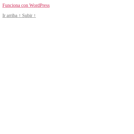
Funciona con WordPress
Ir arriba
↑
Subir
↑