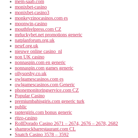
mem-saab.com
monixbet-casino
monixbet-casino3
monkeyzinocasinos.com es
moonwin-casino
mouthfeelpress.com CZ
mrluckybet.net promotions generic
natplanforum.org.uk
nesrf.org.uk
nieuwe online casino_nl
non UK casino
nonnaspin.com en generic
nonnaspin.com games generic
ollysorsby.co.uk
owlgamescasinos.com es
owlgamescasinos.com Generic
phonemonitoringservice.com CZ
Popular Casino
premiumbahisgiris.com generic turk
public
raptergiris.com bonus generic
ritzo-casino
RollDorado Casino 2671 – 2674, 2676 – 2678, 2682
shamrockbarrestaurant.com CL
Snatch Casino 3578 – 3592