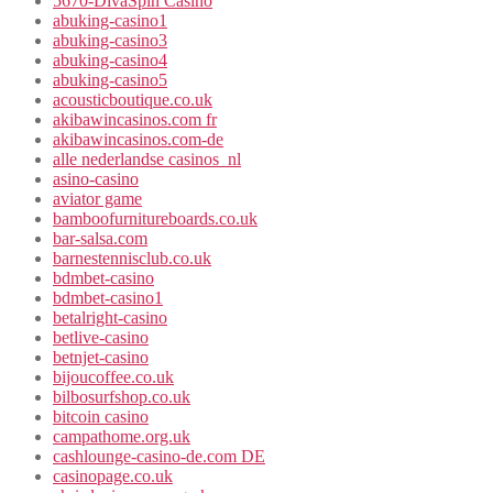
5670-DivaSpin Casino
abuking-casino1
abuking-casino3
abuking-casino4
abuking-casino5
acousticboutique.co.uk
akibawincasinos.com fr
akibawincasinos.com-de
alle nederlandse casinos_nl
asino-casino
aviator game
bamboofurnitureboards.co.uk
bar-salsa.com
barnestennisclub.co.uk
bdmbet-casino
bdmbet-casino1
betalright-casino
betlive-casino
betnjet-casino
bijoucoffee.co.uk
bilbosurfshop.co.uk
bitcoin casino
campathome.org.uk
cashlounge-casino-de.com DE
casinopage.co.uk