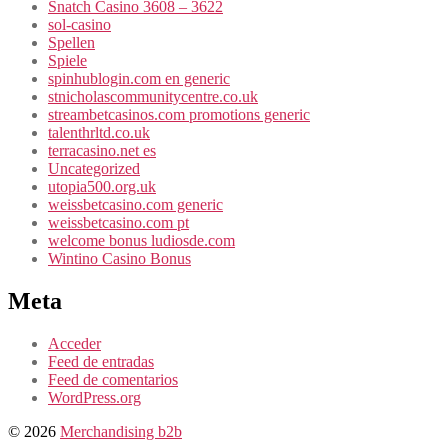
Snatch Casino 3608 – 3622
sol-casino
Spellen
Spiele
spinhublogin.com en generic
stnicholascommunitycentre.co.uk
streambetcasinos.com promotions generic
talenthrltd.co.uk
terracasino.net es
Uncategorized
utopia500.org.uk
weissbetcasino.com generic
weissbetcasino.com pt
welcome bonus ludiosde.com
Wintino Casino Bonus
Meta
Acceder
Feed de entradas
Feed de comentarios
WordPress.org
© 2026
Merchandising b2b