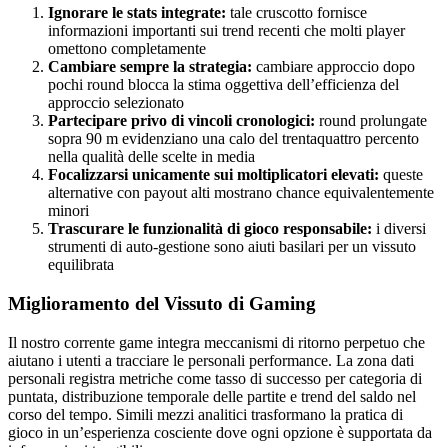
Ignorare le stats integrate:
tale cruscotto fornisce
informazioni importanti sui trend recenti che molti player
omettono completamente
Cambiare sempre la strategia:
cambiare approccio dopo
pochi round blocca la stima oggettiva dell’efficienza del
approccio selezionato
Partecipare privo di vincoli cronologici:
round prolungate
sopra 90 m evidenziano una calo del trentaquattro percento
nella qualità delle scelte in media
Focalizzarsi unicamente sui moltiplicatori elevati:
queste
alternative con payout alti mostrano chance equivalentemente
minori
Trascurare le funzionalità di gioco responsabile:
i diversi
strumenti di auto-gestione sono aiuti basilari per un vissuto
equilibrata
Miglioramento del Vissuto di Gaming
Il nostro corrente game integra meccanismi di ritorno perpetuo che
aiutano i utenti a tracciare le personali performance. La zona dati
personali registra metriche come tasso di successo per categoria di
puntata, distribuzione temporale delle partite e trend del saldo nel
corso del tempo. Simili mezzi analitici trasformano la pratica di
gioco in un’esperienza cosciente dove ogni opzione è supportata da