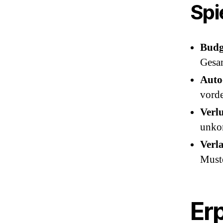
Spi
Budg
Gesa
Auto
vorde
Verlu
unkon
Verl
Muste
Er