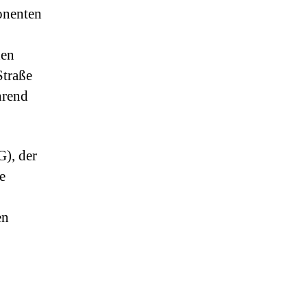
onenten
den
Straße
hrend
), der
e
en