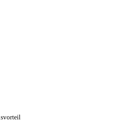
svorteil