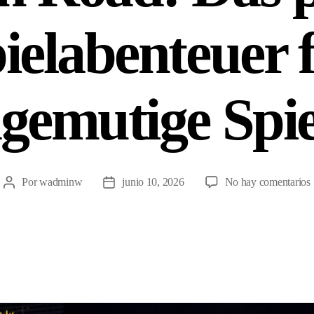
ielabenteuer 
gemutige Spie
Por
wadminw
junio 10, 2026
No hay comentarios