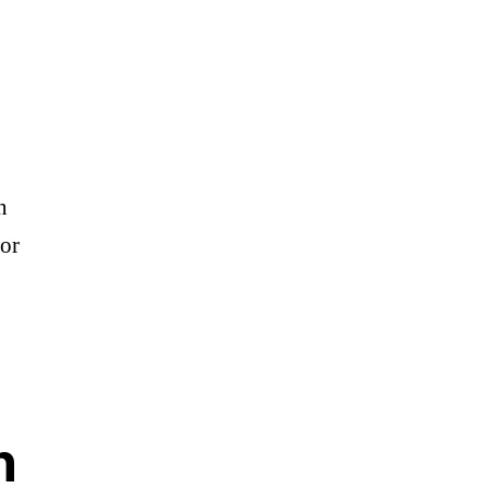
n
or
n