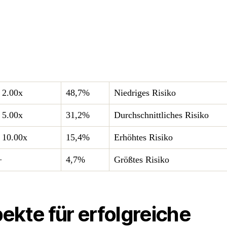
 2.00x
48,7%
Niedriges Risiko
 5.00x
31,2%
Durchschnittliches Risiko
 10.00x
15,4%
Erhöhtes Risiko
+
4,7%
Größtes Risiko
ekte für erfolgreiche