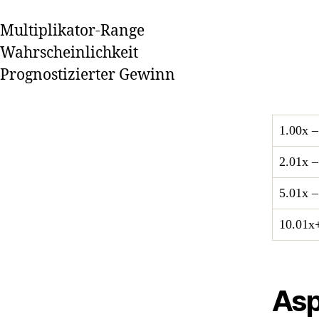
Multiplikator-Range
Wahrscheinlichkeit
Prognostizierter Gewinn
1.00x –
2.01x –
5.01x –
10.01x
Asp