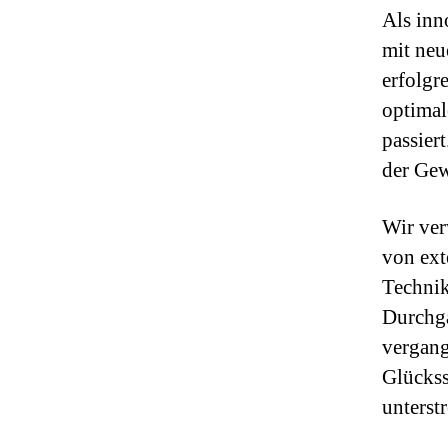
Als inn
mit neu
erfolgr
optimal
passier
der Gew
Wir ver
von ext
Technik
Durchga
vergang
Glückss
unterstr