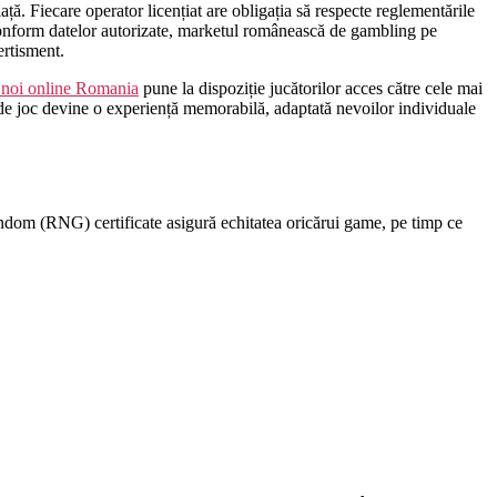
ă. Fiecare operator licențiat are obligația să respecte reglementările
Conform datelor autorizate, marketul românească de gambling pe
ertisment.
 noi online Romania
pune la dispoziție jucătorilor acces către cele mai
e de joc devine o experiență memorabilă, adaptată nevoilor individuale
dom (RNG) certificate asigură echitatea oricărui game, pe timp ce