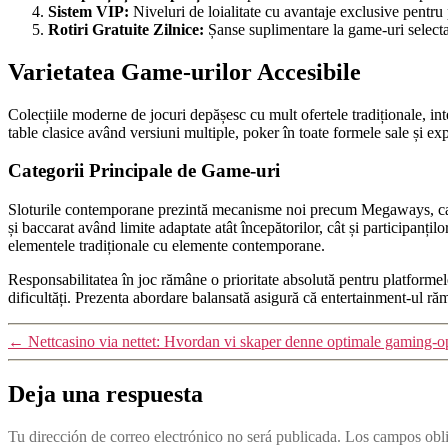
Sistem VIP:
Niveluri de loialitate cu avantaje exclusive pentru p
Rotiri Gratuite Zilnice:
Șanse suplimentare la game-uri select
Varietatea Game-urilor Accesibile
Colecțiile moderne de jocuri depășesc cu mult ofertele tradiționale, int
table clasice având versiuni multiple, poker în toate formele sale și ex
Categorii Principale de Game-uri
Sloturile contemporane prezintă mecanisme noi precum Megaways, cascad
și baccarat având limite adaptate atât începătorilor, cât și participanț
elementele tradiționale cu elemente contemporane.
Responsabilitatea în joc rămâne o prioritate absolută pentru platformel
dificultăți. Prezenta abordare balansată asigură că entertainment-ul răm
←
Nettcasino via nettet: Hvordan vi skaper denne optimale gaming-o
Deja una respuesta
Tu dirección de correo electrónico no será publicada.
Los campos obli