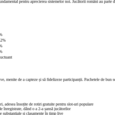
u fundamental pentru aprecierea sistemelor noi. Jucătorii români au parte
%
-2%
%
%
luctuant
ve, menite de a capteze și să fidelizeze participanții. Pachetele de bun s
 adesea însoțite de rotiri gratuite pentru slot-uri populare
e înregistrate, dând o a 2-a șansă jucătorilor
ubstanțiale și clasamente în timp live