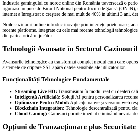
Industria gamingului cu noroc online din România traversează o perioadă
riguroase impuse de Biroul National pentru Jocuri de Șansă (ONJN), c
internet a înregistrat o creștere de mai mult de 40% în ultimii 3 ani, 
Noile cazinouri online introduc inovație prin interfețe prietenoase, ad
recente platforme, integrate cu cele mai recente tehnologii tehnologic
din partea oricărui jucător.
Tehnologii Avansate în Sectorul Cazinouri
Avansurile tehnologice au transformat complet modul cum care opereaz
sistemele de criptare SSL apără datele sensibile ale utilizatorilor.
Funcționalități Tehnologice Fundamentale
Streaming Live HD:
Transmisiuni în modul real cu dealeri cali
Inteligență Artificială:
Soluții AI pentru personalizarea recoman
Optimizare Pentru Mobil:
Aplicații native și versiuni web res
Blockchain Integration:
Tehnologie descentralizată pentru clar
Cloud Gaming:
Game-uri pornite imediat eliminând nevoia des
Opțiuni de Tranzacționare plus Securitate