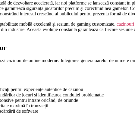
 de dezvoltare accelerată, iar noi platforme se lansează constant în piaț
e garantează siguranța jucătorilor precum și corectitudinea gamelor. 
demonstrând interesul crescând al publicului pentru prezenta formă de div
aptabilitate mobilă excelentă și sesiuni de gaming customizate.
cazinouri
e din industrie. Această evoluție constantă garantează că fiecare sesiun
lor
ă cazinourile online moderne. Integrarea generatoarelor de numere ran
ficați pentru experiențe autentice de cazinou
dărilor de jocuri și identificarea conduitei problematic
ponsive pentru intrare oricând, de oriunde
itate maximă în tranzacții
cărcării de software