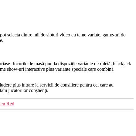
pot selecta dintre mii de sloturi video cu teme variate, game-uri de
e.
șe. Jocurile de masă pun la dispoziție variante de ruletă, blackjack
 game show-uri interactive plus variante speciale care combină
dere plus intrare la servicii de consiliere pentru cei care au
ții jucătorilor conștienți.
s en Red