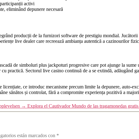
articipanții activi
ate, eliminând depunere necesară
egrând producții de la furnizori software de prestigiu mondial. Jucătorii 
periențe live dealer care recreează ambianța autentică a cazinourilor fizic
ă de simboluri plus jackpoturi progresive care pot ajunge la sume uria
ilor cu practică. Sectorul live casino continuă de a se extindă, adăugând
e licențiate, ce introduc mecanisme precum limite la depunere, auto-exclu
âne sănătos și controlat, fără a compromite experiența pozitivă a majorită
pplevelsen
→
Explora el Cautivador Mundo de las tragamonedas grati
gatorios están marcados con
*