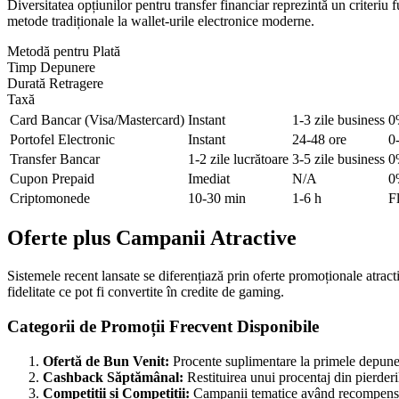
Diversitatea opțiunilor pentru transfer financiar reprezintă un criteri
metode tradiționale la wallet-urile electronice moderne.
Metodă pentru Plată
Timp Depunere
Durată Retragere
Taxă
Card Bancar (Visa/Mastercard)
Instant
1-3 zile business
0
Portofel Electronic
Instant
24-48 ore
0
Transfer Bancar
1-2 zile lucrătoare
3-5 zile business
0
Cupon Prepaid
Imediat
N/A
0
Criptomonede
10-30 min
1-6 h
F
Oferte plus Campanii Atractive
Sistemele recent lansate se diferențiază prin oferte promoționale atracti
fidelitate ce pot fi convertite în credite de gaming.
Categorii de Promoții Frecvent Disponibile
Ofertă de Bun Venit:
Procente suplimentare la primele depuneri,
Cashback Săptămânal:
Restituirea unui procentaj din pierderil
Competiții și Competiții:
Campanii tematice având recompense s