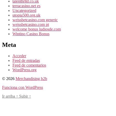
talenthrltd.co.uk
terracasino.net es
Uncategorized
utopia500.org.uk
weissbetcasino.com generic
weissbetcasino.com pt
welcome bonus ludiosde.com
Wintino Casino Bonus
Meta
Acceder
Feed de entradas
Feed de comentarios
WordPress.org
© 2026
Merchandising b2b
Funciona con WordPress
Ir arriba
↑
Subir
↑