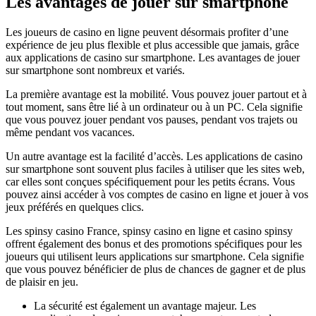
Les avantages de jouer sur smartphone
Les joueurs de casino en ligne peuvent désormais profiter d’une
expérience de jeu plus flexible et plus accessible que jamais, grâce
aux applications de casino sur smartphone. Les avantages de jouer
sur smartphone sont nombreux et variés.
La première avantage est la mobilité. Vous pouvez jouer partout et à
tout moment, sans être lié à un ordinateur ou à un PC. Cela signifie
que vous pouvez jouer pendant vos pauses, pendant vos trajets ou
même pendant vos vacances.
Un autre avantage est la facilité d’accès. Les applications de casino
sur smartphone sont souvent plus faciles à utiliser que les sites web,
car elles sont conçues spécifiquement pour les petits écrans. Vous
pouvez ainsi accéder à vos comptes de casino en ligne et jouer à vos
jeux préférés en quelques clics.
Les spinsy casino France, spinsy casino en ligne et casino spinsy
offrent également des bonus et des promotions spécifiques pour les
joueurs qui utilisent leurs applications sur smartphone. Cela signifie
que vous pouvez bénéficier de plus de chances de gagner et de plus
de plaisir en jeu.
La sécurité est également un avantage majeur. Les