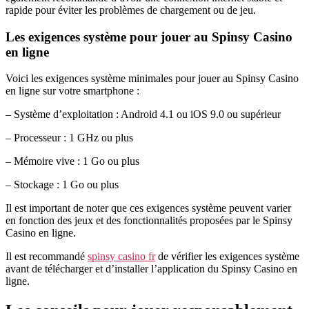
rapide pour éviter les problèmes de chargement ou de jeu.
Les exigences système pour jouer au Spinsy Casino
en ligne
Voici les exigences système minimales pour jouer au Spinsy Casino
en ligne sur votre smartphone :
– Système d’exploitation : Android 4.1 ou iOS 9.0 ou supérieur
– Processeur : 1 GHz ou plus
– Mémoire vive : 1 Go ou plus
– Stockage : 1 Go ou plus
Il est important de noter que ces exigences système peuvent varier
en fonction des jeux et des fonctionnalités proposées par le Spinsy
Casino en ligne.
Il est recommandé
spinsy casino fr
de vérifier les exigences système
avant de télécharger et d’installer l’application du Spinsy Casino en
ligne.