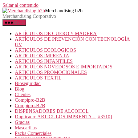
Saltar al contenido
Merchandising b2b
Merchandising Corporativo
Menú
ARTÍCULOS DE CUERO Y MADERA
ARTÍCULOS DE PREVENCIÓN CON TECNOLOGÍA
UV
ARTICULOS ECOLOGICOS
ARTICULOS IMPRENTA
ARTICULOS INFANTILES
ARTICULOS NOVEDOSOS E IMPORTADOS
ARTICULOS PROMOCIONALES
ARTICULOS TEXTIL
Bioseguridad
Blog
Clientes
Compipro-B2B
Compipro-B2B
DISPENSADORES DE ALCOHOL
Duplicado: ARTICULOS IMPRENTA – [#3510]
Gracias
Mascarillas
Packs Comerciales