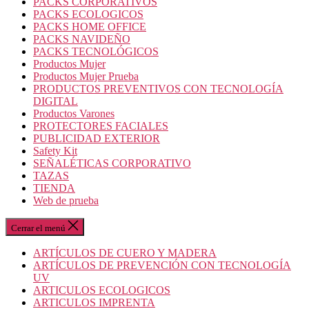
PACKS CORPORATIVOS
PACKS ECOLOGICOS
PACKS HOME OFFICE
PACKS NAVIDEÑO
PACKS TECNOLÓGICOS
Productos Mujer
Productos Mujer Prueba
PRODUCTOS PREVENTIVOS CON TECNOLOGÍA
DIGITAL
Productos Varones
PROTECTORES FACIALES
PUBLICIDAD EXTERIOR
Safety Kit
SEÑALÉTICAS CORPORATIVO
TAZAS
TIENDA
Web de prueba
Cerrar el menú
ARTÍCULOS DE CUERO Y MADERA
ARTÍCULOS DE PREVENCIÓN CON TECNOLOGÍA
UV
ARTICULOS ECOLOGICOS
ARTICULOS IMPRENTA