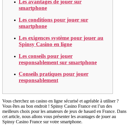
Les avantages de jouer sur
smartphone
Les conditions pour jouer sur
smartphone
Les exigences système pour jouer au
Spinsy Casino en ligne
Les conseils pour jouer
responsablement sur smartphone
Conseils pratiques pour jouer
responsablement
Vous cherchez un casino en ligne sécurisé et agréable à utiliser ?
Vous êtes au bon endroit ! Spinsy Casino France est l’un des
meilleurs choix pour les amateurs de jeux de hasard en France. Dans
cet article, nous allons vous présenter les avantages de jouer au
Spinsy Casino France sur votre smartphone.