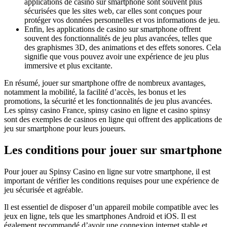
applications de casino sur smartphone sont souvent plus
sécurisées que les sites web, car elles sont conçues pour
protéger vos données personnelles et vos informations de jeu.
Enfin, les applications de casino sur smartphone offrent
souvent des fonctionnalités de jeu plus avancées, telles que
des graphismes 3D, des animations et des effets sonores. Cela
signifie que vous pouvez avoir une expérience de jeu plus
immersive et plus excitante.
En résumé, jouer sur smartphone offre de nombreux avantages,
notamment la mobilité, la facilité d’accès, les bonus et les
promotions, la sécurité et les fonctionnalités de jeu plus avancées.
Les spinsy casino France, spinsy casino en ligne et casino spinsy
sont des exemples de casinos en ligne qui offrent des applications de
jeu sur smartphone pour leurs joueurs.
Les conditions pour jouer sur smartphone
Pour jouer au Spinsy Casino en ligne sur votre smartphone, il est
important de vérifier les conditions requises pour une expérience de
jeu sécurisée et agréable.
Il est essentiel de disposer d’un appareil mobile compatible avec les
jeux en ligne, tels que les smartphones Android et iOS. Il est
également recommandé d’avoir une connexion internet stable et