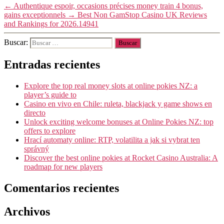
←
Authentique espoir, occasions précises money train 4 bonus,
gains exceptionnels
→
Best Non GamStop Casino UK Reviews
and Rankings for 2026.14941
Buscar:
Entradas recientes
Explore the top real money slots at online pokies NZ: a
player’s guide to
Casino en vivo en Chile: ruleta, blackjack y game shows en
directo
Unlock exciting welcome bonuses at Online Pokies NZ: top
offers to explore
Hrací automaty online: RTP, volatilita a jak si vybrat ten
správný
Discover the best online pokies at Rocket Casino Australia: A
roadmap for new players
Comentarios recientes
Archivos