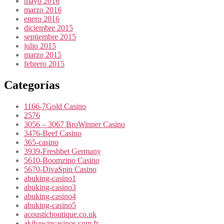
mayo 2016
marzo 2016
enero 2016
diciembre 2015
septiembre 2015
julio 2015
marzo 2015
febrero 2015
Categorías
1166-7Gold Casino
2576
3056 – 3067 BroWinner Casino
3476-Beef Casino
365-casino
3939-Freshbet Germany
5610-Boomzino Casino
5670-DivaSpin Casino
abuking-casino1
abuking-casino3
abuking-casino4
abuking-casino5
acousticboutique.co.uk
akibawincasinos.com fr