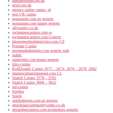
natplanforum.org.uk
nesrf.org.uk
nieuwe online casino_nl
non UK casino
nonnaspin.com en generic
nonnaspin.com games generic
ollysorsby.co.uk
owlgamescasinos.com es
owlgamescasinos.com Generic
phonemonitoringservice.com CZ
Popular Casino
premiumbahisgiris.com generic turk
public
raptergiris.com bonus generic
ritzo-casino
RollDorado Casino 2671 – 2674, 2676 – 2678, 2682
shamrockbarrestaurant.com CL
Snatch Casino 3578 – 3592
Snatch Casino 3608 – 3622
sol-casino
Spellen
Spiele
spinhublogin.com en generic
stnicholascommunitycentre.co.uk
streambetcasinos.com promotions generic