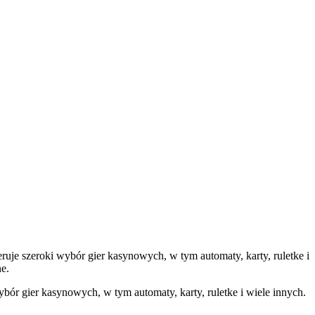
ruje szeroki wybór gier kasynowych, w tym automaty, karty, ruletke i
e.
wybór gier kasynowych, w tym automaty, karty, ruletke i wiele innych.