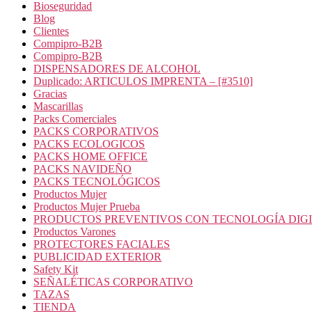
Bioseguridad
Blog
Clientes
Compipro-B2B
Compipro-B2B
DISPENSADORES DE ALCOHOL
Duplicado: ARTICULOS IMPRENTA – [#3510]
Gracias
Mascarillas
Packs Comerciales
PACKS CORPORATIVOS
PACKS ECOLOGICOS
PACKS HOME OFFICE
PACKS NAVIDEÑO
PACKS TECNOLÓGICOS
Productos Mujer
Productos Mujer Prueba
PRODUCTOS PREVENTIVOS CON TECNOLOGÍA DIG
Productos Varones
PROTECTORES FACIALES
PUBLICIDAD EXTERIOR
Safety Kit
SEÑALÉTICAS CORPORATIVO
TAZAS
TIENDA