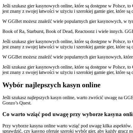
Jeśli szukasz gier kasynowych online, które są dostępne w Polsce, t
jest znany z swojej łatwości w użyciu i szerokiej gamie gier, które są 
W GGBet możesz znaleźć wiele popularnych gier kasynowych, w ty
Book of Ra, Starburst, Book of Dead, Reactoonz i wiele innych. GG
Jeśli szukasz gier kasynowych online, które są dostępne w Polsce, t
jest znany z swojej łatwości w użyciu i szerokiej gamie gier, które są 
W GGBet możesz znaleźć wiele popularnych gier kasynowych, które s
Jeśli szukasz gier kasynowych online, które są dostępne w Polsce, t
jest znany z swojej łatwości w użyciu i szerokiej gamie gier, które są 
Wybór najlepszych kasyn online
Jeśli szukasz najlepszych kasyn online, warto zwrócić uwagę na GGBet
Gonzo’s Quest.
Co warto wziąć pod uwagę przy wyborze kasyna onli
Przy wyborze kasyna online warto wziąć pod uwagę kilka aspektów. P
sprawdzić, czy kasyno oferuje szeroki wybór gier, aby każdy gracz mó