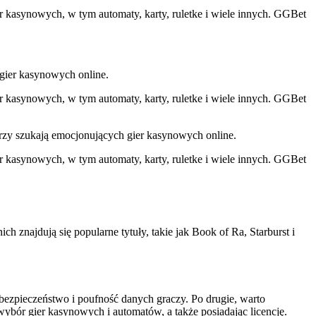
er kasynowych, w tym automaty, karty, ruletke i wiele innych. GGBet
 gier kasynowych online.
er kasynowych, w tym automaty, karty, ruletke i wiele innych. GGBet
rzy szukają emocjonujących gier kasynowych online.
er kasynowych, w tym automaty, karty, ruletke i wiele innych. GGBet
 znajdują się popularne tytuły, takie jak Book of Ra, Starburst i
bezpieczeństwo i poufność danych graczy. Po drugie, warto
 wybór gier kasynowych i automatów, a także posiadając licencję.