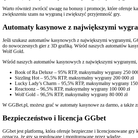
Warto również zwrócić uwagę na bonusy i promocje, które oferuje ka
zwiększeniu szans na wygraną i zwiększyć przyjemność gry.
Automaty kasynowe z największymi wygr
Jeśli szukasz automatów kasynowych z największymi wygranymi, GGB
do nowoczesnych gier z 3D grafiką. Wśród naszych automatów kasynow
Wolf Gold.
Wśród naszych automatów kasynowych z największymi wygranymi, wa
Book of Ra Deluxe – 95% RTP, maksymalny wygrany 250 000
Sizzling Hot – 95,5% RTP, maksymalny wygrany 200 000 zł
Lucky Lady’s Charm – 95,5% RTP, maksymalny wygrany 150 
Reactoonz – 96,5% RTP, maksymalny wygrany 100 000 zł
Wolf Gold – 96,5% RTP, maksymalny wygrany 80 000 zł
W GGBet.pl, możesz grać w automaty kasynowe za darmo, a także zreal
Bezpieczeństwo i licencja GGbet
GGbet jest platformą, która oferuje bezpieczne i licencjonowane gr
oznacza, że gry są regulowane i monitorowane przez władze.