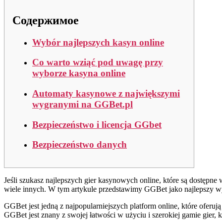
Содержимое
Wybór najlepszych kasyn online
Co warto wziąć pod uwagę przy
wyborze kasyna online
Automaty kasynowe z największymi
wygranymi na GGBet.pl
Bezpieczeństwo i licencja GGbet
Bezpieczeństwo danych
Jeśli szukasz najlepszych gier kasynowych online, które są dostępne
wiele innych. W tym artykule przedstawimy GGBet jako najlepszy wy
GGBet jest jedną z najpopularniejszych platform online, które oferuj
GGBet jest znany z swojej łatwości w użyciu i szerokiej gamie gier, k