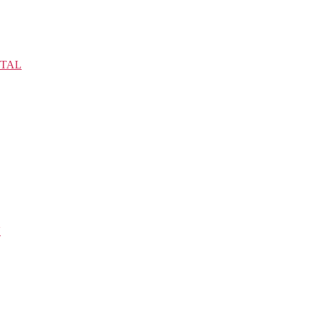
ITAL
V