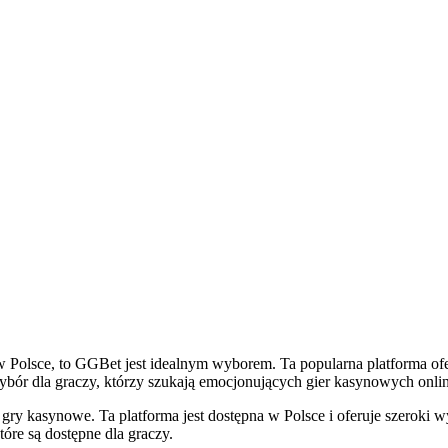
 w Polsce, to GGBet jest idealnym wyborem. Ta popularna platforma ofe
bór dla graczy, którzy szukają emocjonujących gier kasynowych onlin
ą gry kasynowe. Ta platforma jest dostępna w Polsce i oferuje szeroki 
tóre są dostępne dla graczy.