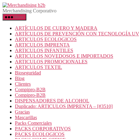
Merchandising Corporativo
Menú
ARTÍCULOS DE CUERO Y MADERA
ARTÍCULOS DE PREVENCIÓN CON TECNOLOGÍA U
ARTICULOS ECOLOGICOS
ARTICULOS IMPRENTA
ARTICULOS INFANTILES
ARTICULOS NOVEDOSOS E IMPORTADOS
ARTICULOS PROMOCIONALES
ARTICULOS TEXTIL
Bioseguridad
Blog
Clientes
Compipro-B2B
Compipro-B2B
DISPENSADORES DE ALCOHOL
Duplicado: ARTICULOS IMPRENTA – [#3510]
Gracias
Mascarillas
Packs Comerciales
PACKS CORPORATIVOS
PACKS ECOLOGICOS