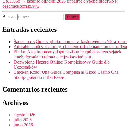
Up.11068
→
казино онлайн 2026 играйте с уверенностью и
безопасностью.975
Buscar:
Entradas recientes
Šance_na_výhru_s_plinko_bonus_v_kasinovém_světě_a_promy
Adorable_antics_featuring_chickenroad_demand_quick_reflex
Plinko: Az a tudományalapú bázison felépülő szerencsejáték,
amely forradalmasította a teljes kaszinóipart
Dozwolone Hazard Online: Kompleksowy Guide dla
Uczestników
Chicken Road: Una Guida Completa al Gioco Casino Che
Sta Spopolando il Bel Paese
Comentarios recientes
Archivos
agosto 2026
julio 2026
junio 2026