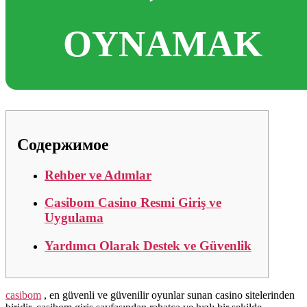
OYNAMAK
Содержимое
Rehber ve Adımlar
Casibom Casino Resmi Giriş ve
Uygulama
Yardımcı Olarak Destek ve Güvenlik
casibom
, en güvenli ve güvenilir oyunlar sunan casino sitelerinden