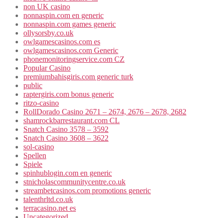
non UK casino
nonnaspin.com en generic
nonnaspin.com games generic
ollysorsby.co.uk
owlgamescasinos.com es
owlgamescasinos.com Generic
phonemonitoringservice.com CZ
Popular Casino
premiumbahisgiris.com generic turk
public
raptergiris.com bonus generic
ritzo-casino
RollDorado Casino 2671 – 2674, 2676 – 2678, 2682
shamrockbarrestaurant.com CL
Snatch Casino 3578 – 3592
Snatch Casino 3608 – 3622
sol-casino
Spellen
Spiele
spinhublogin.com en generic
stnicholascommunitycentre.co.uk
streambetcasinos.com promotions generic
talenthrltd.co.uk
terracasino.net es
Uncategorized