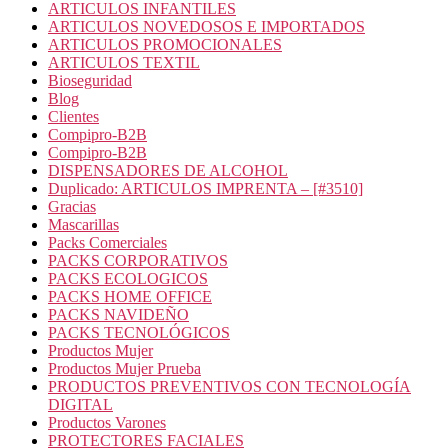
ARTICULOS INFANTILES
ARTICULOS NOVEDOSOS E IMPORTADOS
ARTICULOS PROMOCIONALES
ARTICULOS TEXTIL
Bioseguridad
Blog
Clientes
Compipro-B2B
Compipro-B2B
DISPENSADORES DE ALCOHOL
Duplicado: ARTICULOS IMPRENTA – [#3510]
Gracias
Mascarillas
Packs Comerciales
PACKS CORPORATIVOS
PACKS ECOLOGICOS
PACKS HOME OFFICE
PACKS NAVIDEÑO
PACKS TECNOLÓGICOS
Productos Mujer
Productos Mujer Prueba
PRODUCTOS PREVENTIVOS CON TECNOLOGÍA
DIGITAL
Productos Varones
PROTECTORES FACIALES