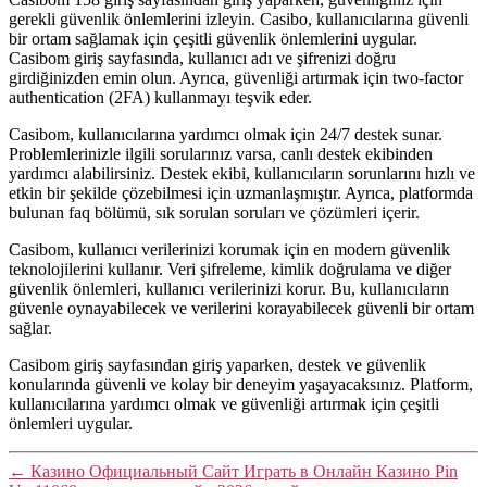
gerekli güvenlik önlemlerini izleyin. Casibo, kullanıcılarına güvenli
bir ortam sağlamak için çeşitli güvenlik önlemlerini uygular.
Casibom giriş sayfasında, kullanıcı adı ve şifrenizi doğru
girdiğinizden emin olun. Ayrıca, güvenliği artırmak için two-factor
authentication (2FA) kullanmayı teşvik eder.
Casibom, kullanıcılarına yardımcı olmak için 24/7 destek sunar.
Problemlerinizle ilgili sorularınız varsa, canlı destek ekibinden
yardımcı alabilirsiniz. Destek ekibi, kullanıcıların sorunlarını hızlı ve
etkin bir şekilde çözebilmesi için uzmanlaşmıştır. Ayrıca, platformda
bulunan faq bölümü, sık sorulan soruları ve çözümleri içerir.
Casibom, kullanıcı verilerinizi korumak için en modern güvenlik
teknolojilerini kullanır. Veri şifreleme, kimlik doğrulama ve diğer
güvenlik önlemleri, kullanıcı verilerinizi korur. Bu, kullanıcıların
güvenle oynayabilecek ve verilerini korayabilecek güvenli bir ortam
sağlar.
Casibom giriş sayfasından giriş yaparken, destek ve güvenlik
konularında güvenli ve kolay bir deneyim yaşayacaksınız. Platform,
kullanıcılarına yardımcı olmak ve güvenliği artırmak için çeşitli
önlemleri uygular.
←
Казино Официальный Сайт Играть в Онлайн Казино Pin