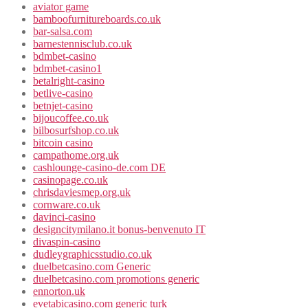
aviator game
bamboofurnitureboards.co.uk
bar-salsa.com
barnestennisclub.co.uk
bdmbet-casino
bdmbet-casino1
betalright-casino
betlive-casino
betnjet-casino
bijoucoffee.co.uk
bilbosurfshop.co.uk
bitcoin casino
campathome.org.uk
cashlounge-casino-de.com DE
casinopage.co.uk
chrisdaviesmep.org.uk
cornware.co.uk
davinci-casino
designcitymilano.it bonus-benvenuto IT
divaspin-casino
dudleygraphicsstudio.co.uk
duelbetcasino.com Generic
duelbetcasino.com promotions generic
ennorton.uk
evetabicasino.com generic turk