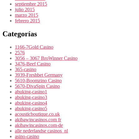
septiembre 2015
julio 2015
marzo 2015
febrero 2015
Categorías
1166-7Gold Casino
2576
3056 – 3067 BroWinner Casino
3476-Beef Casino
365-casino
3939-Freshbet Germany
5610-Boomzino Casino
5670-DivaSpin Casino
abuking-casino1
abuking-casino3
abuking-casino4
abuking-casino5
acousticboutique.co.uk
akibawincasinos.com fr
akibawincasinos.com-de
alle nederlandse casinos_nl
asino-casino