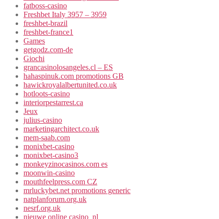
fatboss-casino
Freshbet Italy 3957 – 3959
freshbet-brazil
freshbet-france1
Games
getgodz.com-de
Giochi
grancasinolosangeles.cl – ES
hahaspinuk.com promotions GB
hawickroyalalbertunited.co.uk
hotloots-casino
interiorpestarrest.ca
Jeux
julius-casino
marketingarchitect.co.uk
mem-saab.com
monixbet-casino
monixbet-casino3
monkeyzinocasinos.com es
moonwin-casino
mouthfeelpress.com CZ
mrluckybet.net promotions generic
natplanforum.org.uk
nesrf.org.uk
nieuwe online casino_nl