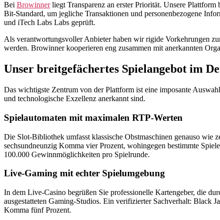
Bei
Browinner
liegt Transparenz an erster Priorität. Unsere Plattfor
Bit-Standard, um jegliche Transaktionen und personenbezogene Inform
und iTech Labs Labs geprüft.
Als verantwortungsvoller Anbieter haben wir rigide Vorkehrungen zu
werden. Browinner kooperieren eng zusammen mit anerkannten Organi
Unser breitgefächertes Spielangebot im Det
Das wichtigste Zentrum von der Plattform ist eine imposante Auswahl 
und technologische Exzellenz anerkannt sind.
Spielautomaten mit maximalen RTP-Werten
Die Slot-Bibliothek umfasst klassische Obstmaschinen genauso wie ze
sechsundneunzig Komma vier Prozent, wohingegen bestimmte Spiele so
100.000 Gewinnmöglichkeiten pro Spielrunde.
Live-Gaming mit echter Spielumgebung
In dem Live-Casino begrüßen Sie professionelle Kartengeber, die dur
ausgestatteten Gaming-Studios. Ein verifizierter Sachverhalt: Black Jac
Komma fünf Prozent.