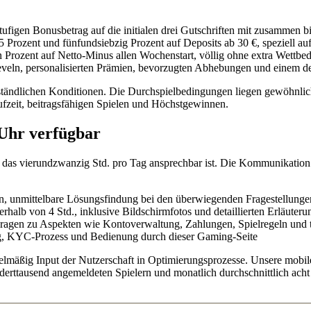
figen Bonusbetrag auf die initialen drei Gutschriften mit zusammen bi
ozent und fünfundsiebzig Prozent auf Deposits ab 30 €, speziell auf
Prozent auf Netto-Minus allen Wochenstart, völlig ohne extra Wettbe
eveln, personalisierten Prämien, bevorzugten Abhebungen und einem d
rständlichen Konditionen. Die Durchspielbedingungen liegen gewöhnlic
ufzeit, beitragsfähigen Spielen und Höchstgewinnen.
Uhr verfügbar
 das vierundzwanzig Std. pro Tag ansprechbar ist. Die Kommunikation f
n, unmittelbare Lösungsfindung bei den überwiegenden Fragestellunge
alb von 4 Std., inklusive Bildschirmfotos und detaillierten Erläuter
e Fragen zu Aspekten wie Kontoverwaltung, Zahlungen, Spielregeln und
ng, KYC-Prozess und Bedienung durch dieser Gaming-Seite
gelmäßig Input der Nutzerschaft in Optimierungsprozesse. Unsere mobil
underttausend angemeldeten Spielern und monatlich durchschnittlich ac