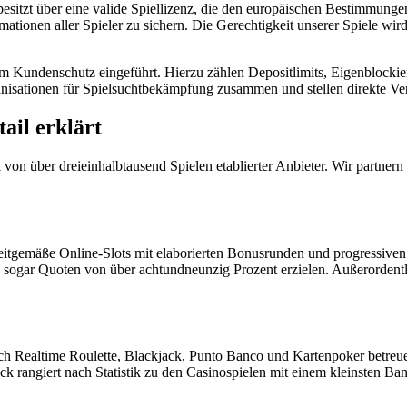
m besitzt über eine valide Spiellizenz, die den europäischen Bestimmung
ationen aller Spieler zu sichern. Die Gerechtigkeit unserer Spiele wir
m Kundenschutz eingeführt. Hierzu zählen Depositlimits, Eigenblockie
sationen für Spielsuchtbekämpfung zusammen und stellen direkte Verl
ail erklärt
von über dreieinhalbtausend Spielen etablierter Anbieter. Wir partnern 
itgemäße Online-Slots mit elaborierten Bonusrunden und progressiven Ja
gar Quoten von über achtundneunzig Prozent erzielen. Außerordentlic
ch Realtime Roulette, Blackjack, Punto Banco und Kartenpoker betreue
k rangiert nach Statistik zu den Casinospielen mit einem kleinsten Bankv