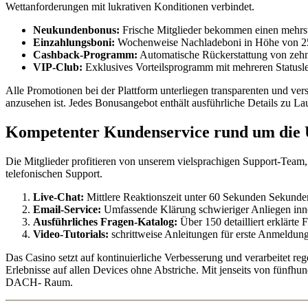
Wettanforderungen mit lukrativen Konditionen verbindet.
Neukundenbonus:
Frische Mitglieder bekommen einen mehrstu
Einzahlungsboni:
Wochenweise Nachladeboni in Höhe von 25 Pr
Cashback-Programm:
Automatische Rückerstattung von zehn 
VIP-Club:
Exklusives Vorteilsprogramm mit mehreren Statusl
Alle Promotionen bei der Plattform unterliegen transparenten und ve
anzusehen ist. Jedes Bonusangebot enthält ausführliche Details zu La
Kompetenter Kundenservice rund um die 
Die Mitglieder profitieren von unserem vielsprachigen Support-Team,
telefonischen Support.
Live-Chat:
Mittlere Reaktionszeit unter 60 Sekunden Sekunde
Email-Service:
Umfassende Klärung schwieriger Anliegen innerh
Ausführliches Fragen-Katalog:
Über 150 detailliert erklärt
Video-Tutorials:
schrittweise Anleitungen für erste Anmeldu
Das Casino setzt auf kontinuierliche Verbesserung und verarbeitet re
Erlebnisse auf allen Devices ohne Abstriche. Mit jenseits von fünfh
DACH- Raum.