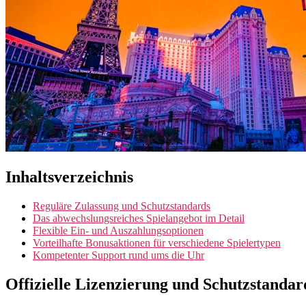
Inhaltsverzeichnis
Reguläre Zulassung und Schutzstandards
Das abwechslungsreiches Spielangebot im Detail
Flexible Ein- und Auszahlungsoptionen
Vorteilhafte Bonusaktionen für verschiedene Spielertypen
Kompetenter Support rund ums die Uhr
Offizielle Lizenzierung und Schutzstandar