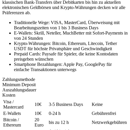
klassischen Bank-Transfers über Debitkarten bis hin zu aktuellen
elektronischen Geldbörsen und Krypto-Währungen decken wir alle
Präferenzen ab.
Traditionelle Wege: VISA, MasterCard, Überweisung mit
Bearbeitungszeiten von 1 bis 3 Business Days
E-Wallets: Skrill, Neteller, MuchBetter mit Sofort-Payments in
von 24 Stunden
Krypto-Währungen: Bitcoin, Ethereum, Litecoin, Tether
USDT für höchste Privatsphäre und Geschwindigkeit
Prepaid Cards: Paysafe für Spieler, die keine Kontodaten
preisgeben wünschen
Smartphone Bezahlungen: Apple Pay, GooglePay für
einfache Transaktionen unterwegs
Zahlungsmethode
Minimum Deposit
Auszahlungsdauer
Kosten
Visa /
10€
3-5 Business Days
Keine
Mastercard
E-Wallets
10€
0-24 h
Gebührenfrei
Bitcoin /
20
bis zu 12 h
Netzwerkgebühren
Ethereum
Euro