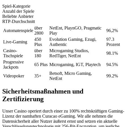
Spiel-Kategorie
Anzahl der Spiele
Beliebte Anbieter
RTP-Durchschnitt
über
NetEnt, PlaynGO, Pragmatic
Automatenspiele
96,2%
2800
Play
450
Evolution Gaming, Ezugi,
97.3
Live-Gaming
Plus
Authentic
Prozent
Casino-
über
Microgaming Studios,
98.1%
Tischspiele
180
RedTiger, NetEnt
Progressive
65 Plus
Microgaming, IGT, Playtech
94.5%
Jackpots
Betsoft, Micro Gaming,
Videopoker
35+
99.2%
NetEnt
Sicherheitsmaßnahmen und
Zertifizierung
Unser Casino operiert durch einer zu 100% rechtskräftigen Gaming-
Lizenz der namhaften Curacao eGaming. Wir alle nehmen die
Datensicherheit aller Nutzer äußerst ernst und setzen ein aktuelle
Verschlüsselungstechnologie mit 256-Bit-Encryption, um jegliche