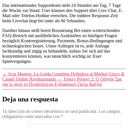
Das internationales Supportteam steht 24 Stunden am Tag, 7 Tage
die Woche zur Hand. User können den Support über Live Chat, E-
Mail oder Telefon-Hotline erreichen. Die mittlere Response-Zeit
beim Livechat liegt bei unter als 60 Sekunden.
Darüber hinaus stellt bereit Boomerang Bet einen weitreichenden
FAQ-Bereich mit ausführlichen Auskünften zu häufigen Fragen
bezüglich Kontoregistrierung, Payments, Bonus-Bedingungen und
technologischen Issues. Unser Anliegen ist es, jede Anfrage
fachkundig und zügig zu behandeln, sodass Sie sich auf das
konzentrieren können, was tatsächlich wichtig ist: Euer
Spielvergnügen.
←
Avia Masters: La Guida Completa Definitiva al Miglior Gioco di
Casinò Online Rivoluzionario
→
Τσίκεν Ρόουντ 2: Ο Οδηγός Σας
για το αυτό το Περισσότερο Ενδιαφέρον Γκέιμ Καζίνο
Deja una respuesta
Tu dirección de correo electrónico no será publicada.
Los campos
obligatorios están marcados con
*