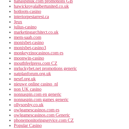
hahaspinuk.com promotions GB
hawickroyalalbertunited.co.uk
hotloots-casino
interiorpestarrest.ca
Jeux
julius-casino
marketingarchitect.co.uk
mem-saab.com
monixbet-casino
monixbet-casino3
monkeyzinocasinos.com es
moonwin-casino
mouthfeelpress.com CZ
mrluckybet.net promotions generic
natplanforum.org.uk
nesrf.org.uk
nieuwe online casino_nl
non UK casino
nonnaspin.com en generic
nonnaspin.com games generic
ollysorsby.co.uk
owlgamescasinos.com es
owlgamescasinos.com Generic
phonemonitoringservice.com CZ
Popular Casino