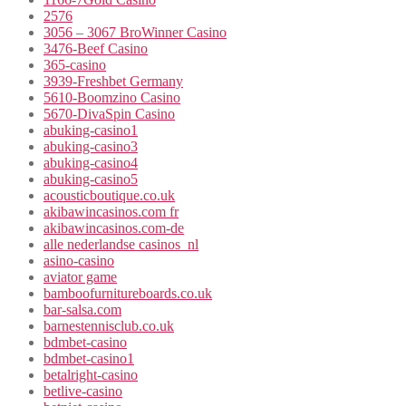
2576
3056 – 3067 BroWinner Casino
3476-Beef Casino
365-casino
3939-Freshbet Germany
5610-Boomzino Casino
5670-DivaSpin Casino
abuking-casino1
abuking-casino3
abuking-casino4
abuking-casino5
acousticboutique.co.uk
akibawincasinos.com fr
akibawincasinos.com-de
alle nederlandse casinos_nl
asino-casino
aviator game
bamboofurnitureboards.co.uk
bar-salsa.com
barnestennisclub.co.uk
bdmbet-casino
bdmbet-casino1
betalright-casino
betlive-casino