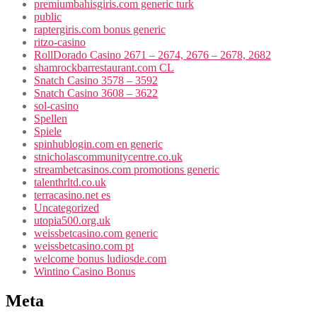
premiumbahisgiris.com generic turk
public
raptergiris.com bonus generic
ritzo-casino
RollDorado Casino 2671 – 2674, 2676 – 2678, 2682
shamrockbarrestaurant.com CL
Snatch Casino 3578 – 3592
Snatch Casino 3608 – 3622
sol-casino
Spellen
Spiele
spinhublogin.com en generic
stnicholascommunitycentre.co.uk
streambetcasinos.com promotions generic
talenthrltd.co.uk
terracasino.net es
Uncategorized
utopia500.org.uk
weissbetcasino.com generic
weissbetcasino.com pt
welcome bonus ludiosde.com
Wintino Casino Bonus
Meta