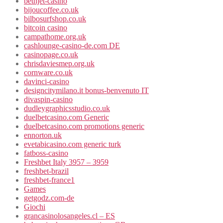
betnjet-casino
bijoucoffee.co.uk
bilbosurfshop.co.uk
bitcoin casino
campathome.org.uk
cashlounge-casino-de.com DE
casinopage.co.uk
chrisdaviesmep.org.uk
cornware.co.uk
davinci-casino
designcitymilano.it bonus-benvenuto IT
divaspin-casino
dudleygraphicsstudio.co.uk
duelbetcasino.com Generic
duelbetcasino.com promotions generic
ennorton.uk
evetabicasino.com generic turk
fatboss-casino
Freshbet Italy 3957 – 3959
freshbet-brazil
freshbet-france1
Games
getgodz.com-de
Giochi
grancasinolosangeles.cl – ES