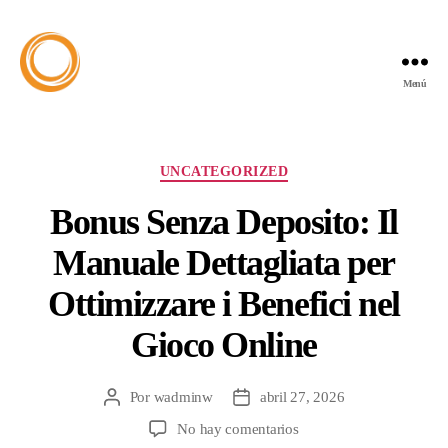
Menú
UNCATEGORIZED
Bonus Senza Deposito: Il
Manuale Dettagliata per
Ottimizzare i Benefici nel
Gioco Online
Por
wadminw
abril 27, 2026
No hay comentarios