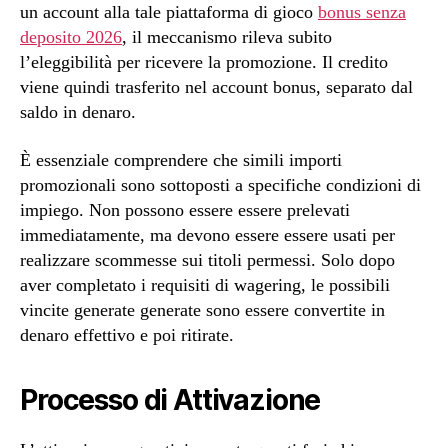
un account alla tale piattaforma di gioco
bonus senza
deposito 2026
, il meccanismo rileva subito
l’eleggibilità per ricevere la promozione. Il credito
viene quindi trasferito nel account bonus, separato dal
saldo in denaro.
È essenziale comprendere che simili importi
promozionali sono sottoposti a specifiche condizioni di
impiego. Non possono essere essere prelevati
immediatamente, ma devono essere essere usati per
realizzare scommesse sui titoli permessi. Solo dopo
aver completato i requisiti di wagering, le possibili
vincite generate generate sono essere convertite in
denaro effettivo e poi ritirate.
Processo di Attivazione