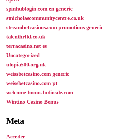
spinhublogin.com en generic
stnicholascommunitycentre.co.uk
streambetcasinos.com promotions generic
talenthrltd.co.uk
terracasino.net es
Uncategorized
utopia500.org.uk
weissbetcasino.com generic
weissbetcasino.com pt
welcome bonus ludiosde.com
Wintino Casino Bonus
Meta
Acceder