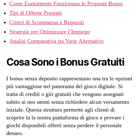
Come Esattamente Funzionano le Proposte Bonus
Tipi di Offerte Presenti
Criteri di Scommessa e Requisiti
Strategie per Ottimizzare l’Impiego
Analisi Comparativa tra Varie Alternative
Cosa Sono i Bonus Gratuiti
I bonus senza deposito rappresentano una tra le opzioni
più vantaggiose nel panorama del gioco digitale. Si
tratta di crediti o giri gratuiti che vengono assegnati
subito ai neo utenti senza richiedere alcun versamento
iniziale. Questa struttura permette agli clienti di
scoprire la la nostra piattaforma di gioco e provare i
giochi disponibili offerti senza perdere il personale
denaro.