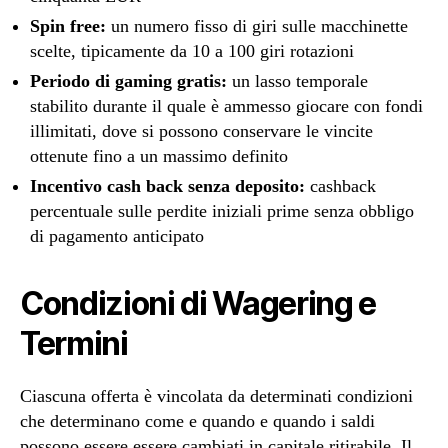
Spin free:
un numero fisso di giri sulle macchinette
scelte, tipicamente da 10 a 100 giri rotazioni
Periodo di gaming gratis:
un lasso temporale
stabilito durante il quale è ammesso giocare con fondi
illimitati, dove si possono conservare le vincite
ottenute fino a un massimo definito
Incentivo cash back senza deposito:
cashback
percentuale sulle perdite iniziali prime senza obbligo
di pagamento anticipato
Condizioni di Wagering e
Termini
Ciascuna offerta è vincolata da determinati condizioni
che determinano come e quando e quando i saldi
possono essere essere cambiati in capitale ritirabile. Il