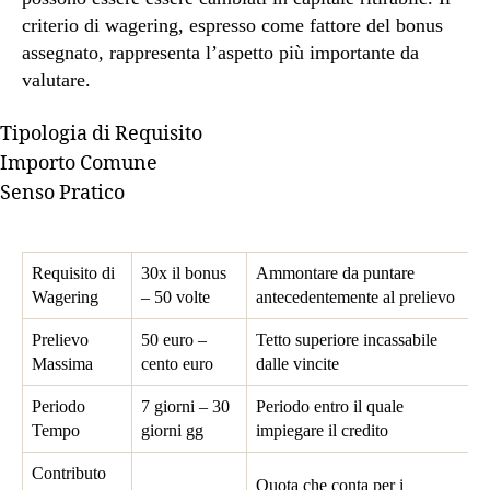
criterio di wagering, espresso come fattore del bonus
assegnato, rappresenta l’aspetto più importante da
valutare.
Tipologia di Requisito
Importo Comune
Senso Pratico
Requisito di
30x il bonus
Ammontare da puntare
Wagering
– 50 volte
antecedentemente al prelievo
Prelievo
50 euro –
Tetto superiore incassabile
Massima
cento euro
dalle vincite
Periodo
7 giorni – 30
Periodo entro il quale
Tempo
giorni gg
impiegare il credito
Contributo
Quota che conta per i