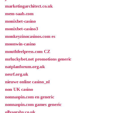
marketingarchitect.co.uk
mem-saab.com
monixbet-casino
monixbet-casino3
monkeyzinocasinos.com es
moonwin-casino
mouthfeelpress.com CZ
mrluckybet.net promotions generic
natplanforum.org.uk
nesrf.org.uk
nieuwe online casino_nl
non UK casino
nonnaspin.com en generic
nonnaspin.com games generic
ollysorsby.co.uk