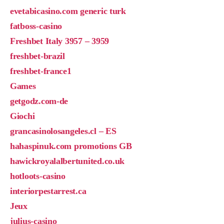
evetabicasino.com generic turk
fatboss-casino
Freshbet Italy 3957 – 3959
freshbet-brazil
freshbet-france1
Games
getgodz.com-de
Giochi
grancasinolosangeles.cl – ES
hahaspinuk.com promotions GB
hawickroyalalbertunited.co.uk
hotloots-casino
interiorpestarrest.ca
Jeux
julius-casino