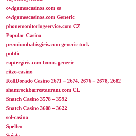
owlgamescasinos.com es
owlgamescasinos.com Generic
phonemonitoringservice.com CZ
Popular Casino
premiumbahisgiris.com generic turk
public
raptergiris.com bonus generic
ritzo-casino
RollDorado Casino 2671 – 2674, 2676 – 2678, 2682
shamrockbarrestaurant.com CL
Snatch Casino 3578 – 3592
Snatch Casino 3608 – 3622
sol-casino
Spellen
Spiele