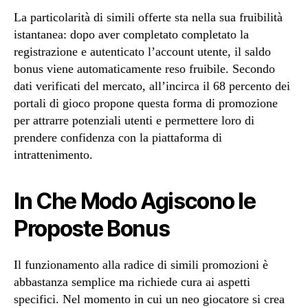
La particolarità di simili offerte sta nella sua fruibilità
istantanea: dopo aver completato completato la
registrazione e autenticato l’account utente, il saldo
bonus viene automaticamente reso fruibile. Secondo
dati verificati del mercato, all’incirca il 68 percento dei
portali di gioco propone questa forma di promozione
per attrarre potenziali utenti e permettere loro di
prendere confidenza con la piattaforma di
intrattenimento.
In Che Modo Agiscono le
Proposte Bonus
Il funzionamento alla radice di simili promozioni è
abbastanza semplice ma richiede cura ai aspetti
specifici. Nel momento in cui un neo giocatore si crea