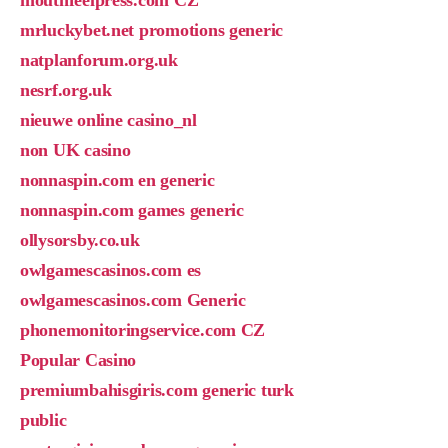
mouthfeelpress.com CZ
mrluckybet.net promotions generic
natplanforum.org.uk
nesrf.org.uk
nieuwe online casino_nl
non UK casino
nonnaspin.com en generic
nonnaspin.com games generic
ollysorsby.co.uk
owlgamescasinos.com es
owlgamescasinos.com Generic
phonemonitoringservice.com CZ
Popular Casino
premiumbahisgiris.com generic turk
public