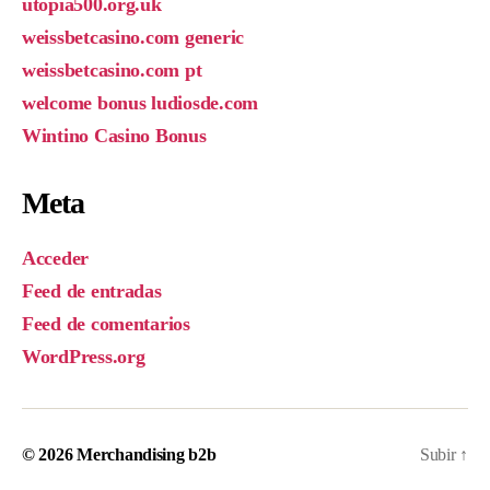
utopia500.org.uk
weissbetcasino.com generic
weissbetcasino.com pt
welcome bonus ludiosde.com
Wintino Casino Bonus
Meta
Acceder
Feed de entradas
Feed de comentarios
WordPress.org
© 2026
Merchandising b2b
Subir
↑