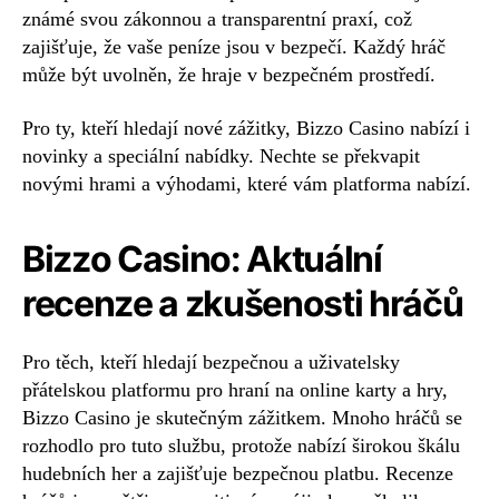
známé svou zákonnou a transparentní praxí, což
zajišťuje, že vaše peníze jsou v bezpečí. Každý hráč
může být uvolněn, že hraje v bezpečném prostředí.
Pro ty, kteří hledají nové zážitky, Bizzo Casino nabízí i
novinky a speciální nabídky. Nechte se překvapit
novými hrami a výhodami, které vám platforma nabízí.
Bizzo Casino: Aktuální
recenze a zkušenosti hráčů
Pro těch, kteří hledají bezpečnou a uživatelsky
přátelskou platformu pro hraní na online karty a hry,
Bizzo Casino je skutečným zážitkem. Mnoho hráčů se
rozhodlo pro tuto službu, protože nabízí širokou škálu
hudebních her a zajišťuje bezpečnou platbu. Recenze