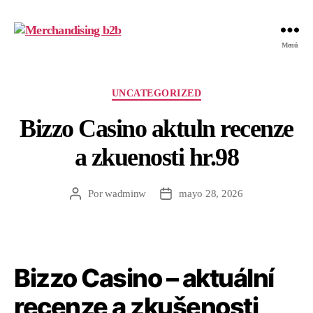
Merchandising
Menú
b2b
Categorías
UNCATEGORIZED
Bizzo Casino aktuln recenze
a zkuenosti hr.98
Por
wadminw
mayo 28, 2026
Autor
Fecha
de
de
la
la
entrada
entrada
Bizzo Casino – aktuální
recenze a zkušenosti