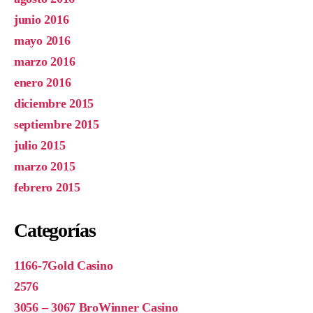
junio 2016
mayo 2016
marzo 2016
enero 2016
diciembre 2015
septiembre 2015
julio 2015
marzo 2015
febrero 2015
Categorías
1166-7Gold Casino
2576
3056 – 3067 BroWinner Casino