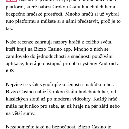
platform, které nabízí širokou škálu hudebních her a
bezpečné hráčské prostředí. Mnoho hráčů si už vybral
tuto platformu a můžete si s námi představit, proč je to
tak.
Naše recenze zahrnují názory hráčů z celého světa,
kteří hrají na Bizzo Casino app. Mnoho z nich se
zamilovalo do jednoduchosti a snadnosti používání
aplikace, která je dostupná pro oba systémy Android a
iOS.
Nejvíce se však vynořují zkušenosti s nabídkou her.
Bizzo Casino nabízí širokou škálu hudebních her, od
klasických slotů až po moderní videohry. Každý hráč
může najít něco pro sebe, ať už hraje na pár zlátí nebo
na větší sumy.
Nezapomeňte také na bezpečnost. Bizzo Casino je