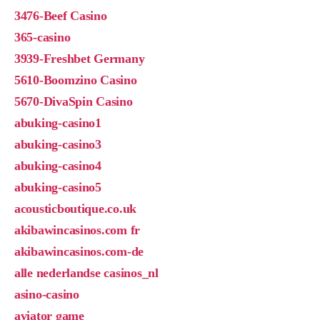
3476-Beef Casino
365-casino
3939-Freshbet Germany
5610-Boomzino Casino
5670-DivaSpin Casino
abuking-casino1
abuking-casino3
abuking-casino4
abuking-casino5
acousticboutique.co.uk
akibawincasinos.com fr
akibawincasinos.com-de
alle nederlandse casinos_nl
asino-casino
aviator game