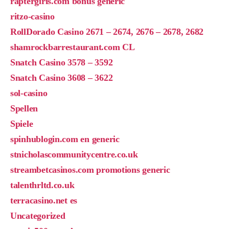
raptergiris.com bonus generic
ritzo-casino
RollDorado Casino 2671 – 2674, 2676 – 2678, 2682
shamrockbarrestaurant.com CL
Snatch Casino 3578 – 3592
Snatch Casino 3608 – 3622
sol-casino
Spellen
Spiele
spinhublogin.com en generic
stnicholascommunitycentre.co.uk
streambetcasinos.com promotions generic
talenthrltd.co.uk
terracasino.net es
Uncategorized