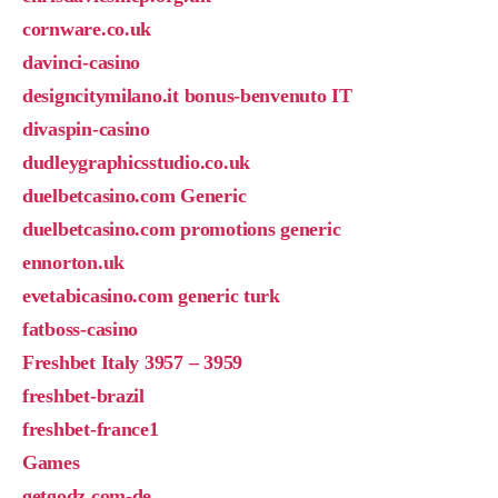
cornware.co.uk
davinci-casino
designcitymilano.it bonus-benvenuto IT
divaspin-casino
dudleygraphicsstudio.co.uk
duelbetcasino.com Generic
duelbetcasino.com promotions generic
ennorton.uk
evetabicasino.com generic turk
fatboss-casino
Freshbet Italy 3957 – 3959
freshbet-brazil
freshbet-france1
Games
getgodz.com-de