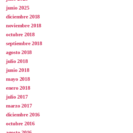
junio 2025
diciembre 2018
noviembre 2018
octubre 2018
septiembre 2018
agosto 2018
julio 2018
junio 2018
mayo 2018
enero 2018
julio 2017
marzo 2017
diciembre 2016
octubre 2016
agosto 2016