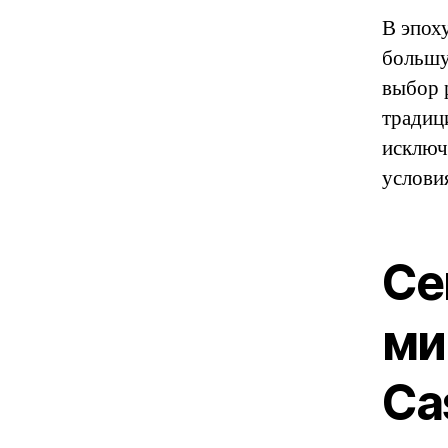
В эпох
большу
выбор 
традиц
исключ
услови
Се
ми
Ca