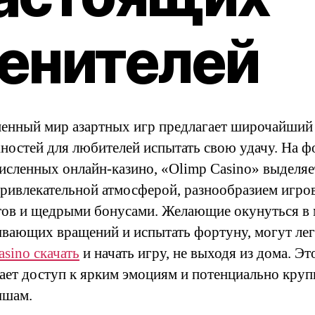
енителей
енный мир азартных игр предлагает широчайший
ностей для любителей испытать свою удачу. На ф
исленных онлайн-казино, «Olimp Casino» выделяе
привлекательной атмосферой, разнообразием игро
тов и щедрыми бонусами. Желающие окунуться в
ывающих вращений и испытать фортуну, могут ле
asino скачать
и начать игру, не выходя из дома. Эт
ает доступ к ярким эмоциям и потенциально кру
ышам.