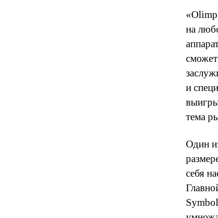
«Olimp
на люб
аппара
сможет
заслуж
и спец
выигры
тема ры
Один и
размер
себя н
Главно
Symbol
умножа