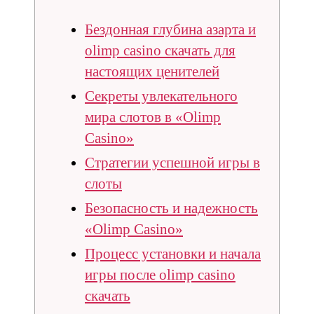
Бездонная глубина азарта и
olimp casino скачать для
настоящих ценителей
Секреты увлекательного
мира слотов в «Olimp
Casino»
Стратегии успешной игры в
слоты
Безопасность и надежность
«Olimp Casino»
Процесс установки и начала
игры после olimp casino
скачать