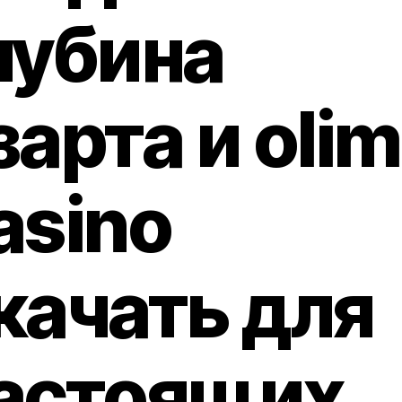
лубина
зарта и oli
asino
качать для
астоящих