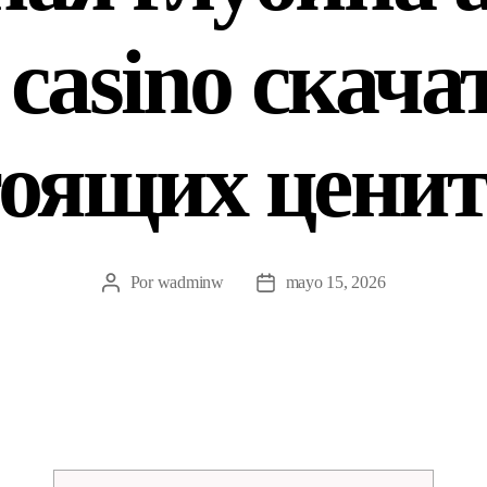
 casino скача
тоящих ценит
Por
wadminw
mayo 15, 2026