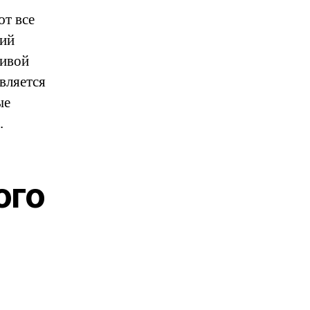
ют все
кий
тивой
вляется
ые
.
ого