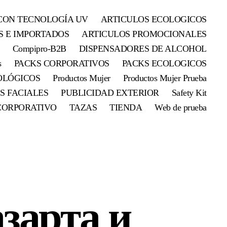
CON TECNOLOGÍA UV
ARTICULOS ECOLOGICOS
S E IMPORTADOS
ARTICULOS PROMOCIONALES
Compipro-B2B
DISPENSADORES DE ALCOHOL
s
PACKS CORPORATIVOS
PACKS ECOLOGICOS
OLÓGICOS
Productos Mujer
Productos Mujer Prueba
S FACIALES
PUBLICIDAD EXTERIOR
Safety Kit
CORPORATIVO
TAZAS
TIENDA
Web de prueba
зарта и