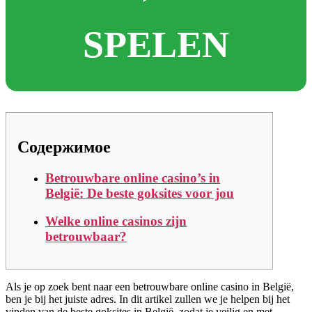
SPELEN
Содержимое
Betrouwbare online casino’s in
België: De beste goksites voor jou
Welke online casinos zijn
betrouwbaar?
Als je op zoek bent naar een betrouwbare online casino in België,
ben je bij het juiste adres. In dit artikel zullen we je helpen bij het
vinden van de beste goksites in België, zodat je veilig en met