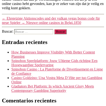
online casino hebt gevonden, kan je er zeker van zijn dat je veilig en
veilig kunt gokken.
←
Ehrgeizige Aktionscodes und der vulkan vegas bonus code für
neue Spieler
→
Nieuwe online casinos in Belgi.1850
Buscar:
Entradas recientes
How Businesses Improve Visibility With Better Content
Planning
Spinobon Speelplatform: Jouw Ultieme Gids richting Een
Hoogwaardige Spelervaring
Spinobon Casino : La Plateforme de Divertissement en Ligne
de Confiance
Casino Goldzino: Una Vostra Meta D’élite per tuo Gambling
Online
Gladiators Bet Platform: In which Ancient Glory Meets
Contemporary Gambling Superiority
Comentarios recientes