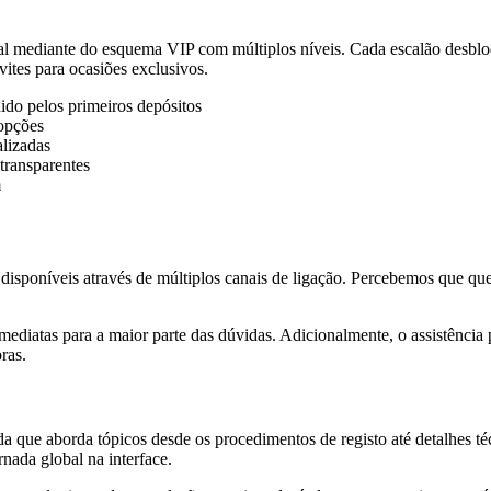
l mediante do esquema VIP com múltiplos níveis. Cada escalão desbloq
ites para ocasiões exclusivos.
ido pelos primeiros depósitos
 opções
alizadas
transparentes
m
e disponíveis através de múltiplos canais de ligação. Percebemos que q
imediatas para a maior parte das dúvidas. Adicionalmente, o assistênci
ras.
 que aborda tópicos desde os procedimentos de registo até detalhes téc
ada global na interface.