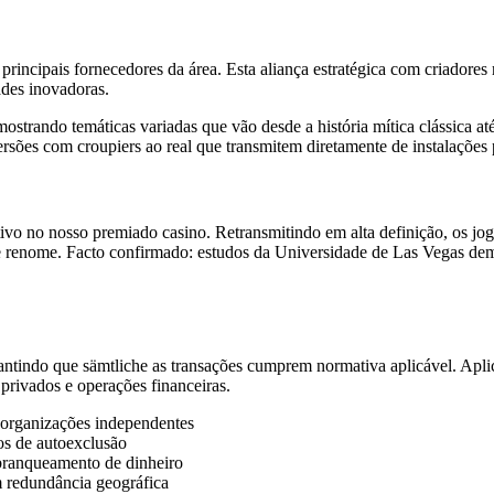
principais fornecedores da área. Esta aliança estratégica com criadores
ades inovadoras.
ostrando temáticas variadas que vão desde a história mítica clássica até 
versões com croupiers ao real que transmitem diretamente de instalações 
tivo no nosso premiado casino. Retransmitindo em alta definição, os jo
de renome. Facto confirmado: estudos da Universidade de Las Vegas de
rantindo que sämtliche as transações cumprem normativa aplicável. Apl
 privados e operações financeiras.
r organizações independentes
os de autoexclusão
e branqueamento de dinheiro
 redundância geográfica