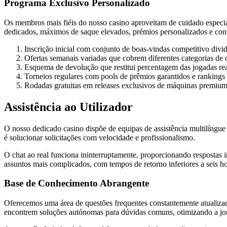
Programa Exclusivo Personalizado
Os membros mais fiéis do nosso casino aproveitam de cuidado especia
dedicados, máximos de saque elevados, prémios personalizados e conv
Inscrição inicial com conjunto de boas-vindas competitivo divid
Ofertas semanais variadas que cobrem diferentes categorias de
Esquema de devolução que restitui percentagem das jogadas re
Torneios regulares com pools de prêmios garantidos e rankings 
Rodadas gratuitas em releases exclusivos de máquinas premiu
Assistência ao Utilizador
O nosso dedicado casino dispõe de equipas de assistência multilíngu
é solucionar solicitações com velocidade e profissionalismo.
O chat ao real funciona ininterruptamente, proporcionando respostas 
assuntos mais complicados, com tempos de retorno inferiores a seis ho
Base de Conhecimento Abrangente
Oferecemos uma área de questões frequentes constantemente atualizada
encontrem soluções autónomas para dúvidas comuns, otimizando a jorn