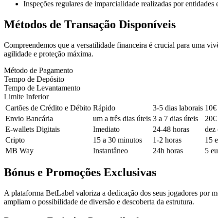
Inspeções regulares de imparcialidade realizadas por entidades 
Métodos de Transação Disponíveis
Compreendemos que a versatilidade financeira é crucial para uma vivê
agilidade e proteção máxima.
Método de Pagamento
Tempo de Depósito
Tempo de Levantamento
Limite Inferior
Cartões de Crédito e Débito
Rápido
3-5 dias laborais
10€
Envio Bancária
um a três dias úteis
3 a 7 dias úteis
20€
E-wallets Digitais
Imediato
24-48 horas
dez 
Cripto
15 a 30 minutos
1-2 horas
15 e
MB Way
Instantâneo
24h horas
5 eu
Bónus e Promoções Exclusivas
A plataforma BetLabel valoriza a dedicação dos seus jogadores por m
ampliam o possibilidade de diversão e descoberta da estrutura.