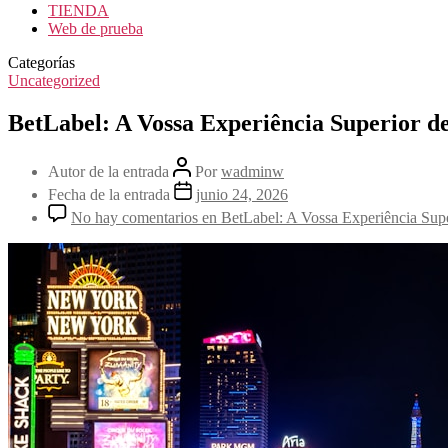
TIENDA
Web de prueba
Categorías
Uncategorized
BetLabel: A Vossa Experiência Superior d
Autor de la entrada
Por
wadminw
Fecha de la entrada
junio 24, 2026
No hay comentarios
en BetLabel: A Vossa Experiência Supe