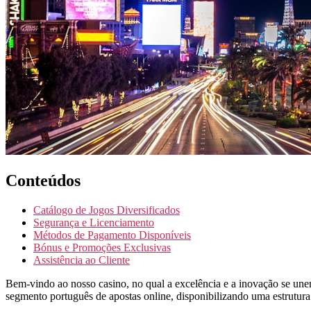
Conteúdos
Catálogo de Jogos Diversificados
Segurança e Licenciamento
Métodos de Pagamento Disponíveis
Bónus e Promoções Exclusivas
Assistência ao Cliente
Bem-vindo ao nosso casino, no qual a excelência e a inovação se un
segmento português de apostas online, disponibilizando uma estrutur