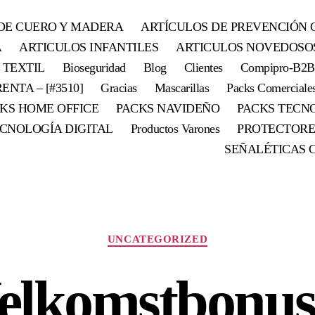
DE CUERO Y MADERA
ARTÍCULOS DE PREVENCIÓN 
A
ARTICULOS INFANTILES
ARTICULOS NOVEDOSO
 TEXTIL
Bioseguridad
Blog
Clientes
Compipro-B2B
ENTA – [#3510]
Gracias
Mascarillas
Packs Comerciale
KS HOME OFFICE
PACKS NAVIDEÑO
PACKS TECN
CNOLOGÍA DIGITAL
Productos Varones
PROTECTORE
SEÑALÉTICAS 
UNCATEGORIZED
elkomstbonus