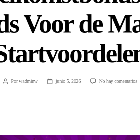
s Voor de M
Startvoordele
Por
wadminw
junio 5, 2026
No hay comentarios