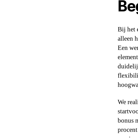
Be
Bij het
alleen h
Een wer
element
duideli
flexibi
hoogwa
We real
startvo
bonus m
procent