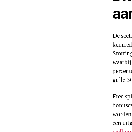
aa
De sect
kenmerk
Stortin
waarbij
percent
gulle 3
Free sp
bonuscat
worden 
een uit
welkom