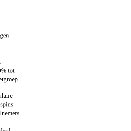
igen
,
k
0% tot
etgroep.
ulaire
 spins
elnemers
derd