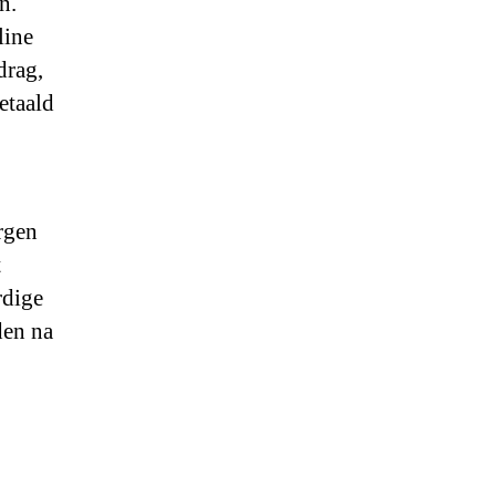
n.
line
drag,
etaald
rgen
t
rdige
den na