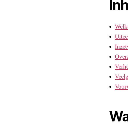
In
Welk
Uitee
Inzet
Over
Verho
Veel
Voor
Wa