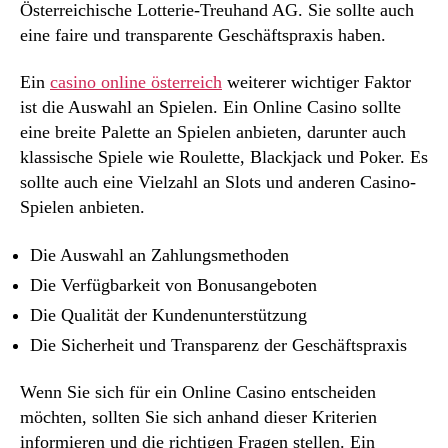
Österreichische Lotterie-Treuhand AG. Sie sollte auch
eine faire und transparente Geschäftspraxis haben.
Ein
casino online österreich
weiterer wichtiger Faktor
ist die Auswahl an Spielen. Ein Online Casino sollte
eine breite Palette an Spielen anbieten, darunter auch
klassische Spiele wie Roulette, Blackjack und Poker. Es
sollte auch eine Vielzahl an Slots und anderen Casino-
Spielen anbieten.
Die Auswahl an Zahlungsmethoden
Die Verfügbarkeit von Bonusangeboten
Die Qualität der Kundenunterstützung
Die Sicherheit und Transparenz der Geschäftspraxis
Wenn Sie sich für ein Online Casino entscheiden
möchten, sollten Sie sich anhand dieser Kriterien
informieren und die richtigen Fragen stellen. Ein