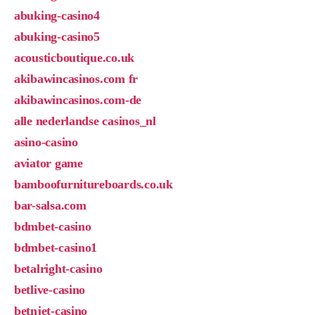
abuking-casino4
abuking-casino5
acousticboutique.co.uk
akibawincasinos.com fr
akibawincasinos.com-de
alle nederlandse casinos_nl
asino-casino
aviator game
bamboofurnitureboards.co.uk
bar-salsa.com
bdmbet-casino
bdmbet-casino1
betalright-casino
betlive-casino
betnjet-casino