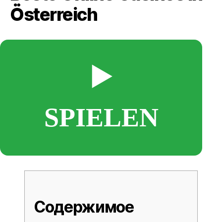
Österreich
▶️
SPIELEN
Содержимое