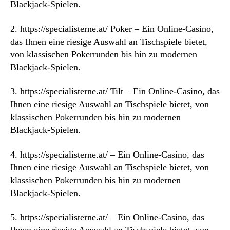
Blackjack-Spielen.
2. https://specialisterne.at/ Poker – Ein Online-Casino,
das Ihnen eine riesige Auswahl an Tischspiele bietet,
von klassischen Pokerrunden bis hin zu modernen
Blackjack-Spielen.
3. https://specialisterne.at/ Tilt – Ein Online-Casino, das
Ihnen eine riesige Auswahl an Tischspiele bietet, von
klassischen Pokerrunden bis hin zu modernen
Blackjack-Spielen.
4. https://specialisterne.at/ – Ein Online-Casino, das
Ihnen eine riesige Auswahl an Tischspiele bietet, von
klassischen Pokerrunden bis hin zu modernen
Blackjack-Spielen.
5. https://specialisterne.at/ – Ein Online-Casino, das