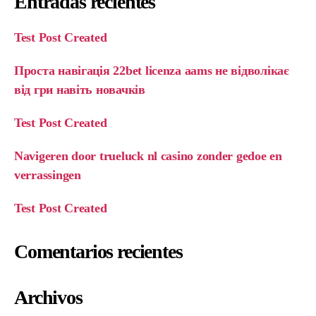
Entradas recientes
Test Post Created
Проста навігація 22bet licenza aams не відволікає
від гри навіть новачків
Test Post Created
Navigeren door trueluck nl casino zonder gedoe en
verrassingen
Test Post Created
Comentarios recientes
Archivos