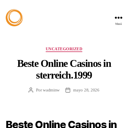
Menú
UNCATEGORIZED
Beste Online Casinos in
sterreich.1999
Por
wadminw
mayo 28, 2026
Beste Online Casinos in