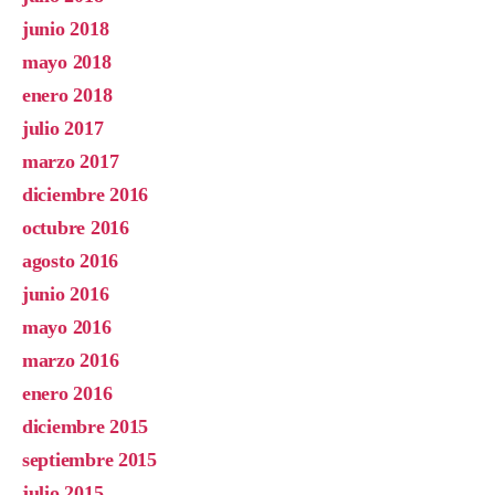
junio 2018
mayo 2018
enero 2018
julio 2017
marzo 2017
diciembre 2016
octubre 2016
agosto 2016
junio 2016
mayo 2016
marzo 2016
enero 2016
diciembre 2015
septiembre 2015
julio 2015