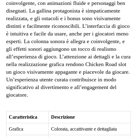
coinvolgente, con animazioni fluide e personaggi ben
disegnati. La gallina protagonista è simpaticamente
realizzata, e gli ostacoli e i bonus sono visivamente
distinti e facilmente riconoscibili. L’interfaccia di gioco
è intuitiva e facile da usare, anche per i giocatori meno
esperti. La colonna sonora è allegra e coinvolgente, e
gli effetti sonori aggiungono un tocco di realismo
all’esperienza di gioco. L’attenzione ai dettagli e la cura
nella realizzazione grafica rendono Chicken Road slot
un gioco visivamente appagante e piacevole da giocare.
Un’esperienza utente curata contribuisce in modo
significativo al divertimento e all’engagement del
giocatore.
Caratteristica
Descrizione
Grafica
Colorata, accattivante e dettagliata