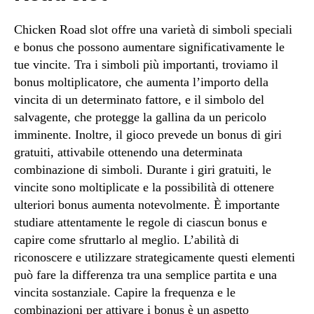
Chicken Road slot offre una varietà di simboli speciali
e bonus che possono aumentare significativamente le
tue vincite. Tra i simboli più importanti, troviamo il
bonus moltiplicatore, che aumenta l’importo della
vincita di un determinato fattore, e il simbolo del
salvagente, che protegge la gallina da un pericolo
imminente. Inoltre, il gioco prevede un bonus di giri
gratuiti, attivabile ottenendo una determinata
combinazione di simboli. Durante i giri gratuiti, le
vincite sono moltiplicate e la possibilità di ottenere
ulteriori bonus aumenta notevolmente. È importante
studiare attentamente le regole di ciascun bonus e
capire come sfruttarlo al meglio. L’abilità di
riconoscere e utilizzare strategicamente questi elementi
può fare la differenza tra una semplice partita e una
vincita sostanziale. Capire la frequenza e le
combinazioni per attivare i bonus è un aspetto