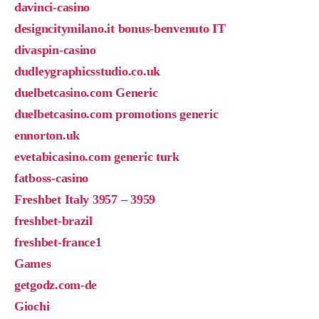
davinci-casino
designcitymilano.it bonus-benvenuto IT
divaspin-casino
dudleygraphicsstudio.co.uk
duelbetcasino.com Generic
duelbetcasino.com promotions generic
ennorton.uk
evetabicasino.com generic turk
fatboss-casino
Freshbet Italy 3957 – 3959
freshbet-brazil
freshbet-france1
Games
getgodz.com-de
Giochi