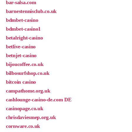
bar-salsa.com
barnestennisclub.co.uk
bdmbet-casino
bdmbet-casino1
betalright-casino
betlive-casino
betnjet-casino
bijoucoffee.co.uk
bilbosurfshop.co.uk
bitcoin casino
campathome.org.uk
cashlounge-casino-de.com DE
casinopage.co.uk
chrisdaviesmep.org.uk
cornware.co.uk