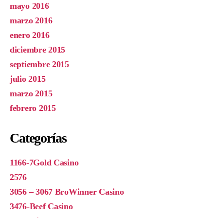
mayo 2016
marzo 2016
enero 2016
diciembre 2015
septiembre 2015
julio 2015
marzo 2015
febrero 2015
Categorías
1166-7Gold Casino
2576
3056 – 3067 BroWinner Casino
3476-Beef Casino