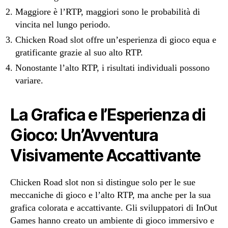
Maggiore è l’RTP, maggiori sono le probabilità di
vincita nel lungo periodo.
Chicken Road slot offre un’esperienza di gioco equa e
gratificante grazie al suo alto RTP.
Nonostante l’alto RTP, i risultati individuali possono
variare.
La Grafica e l’Esperienza di
Gioco: Un’Avventura
Visivamente Accattivante
Chicken Road slot non si distingue solo per le sue
meccaniche di gioco e l’alto RTP, ma anche per la sua
grafica colorata e accattivante. Gli sviluppatori di InOut
Games hanno creato un ambiente di gioco immersivo e