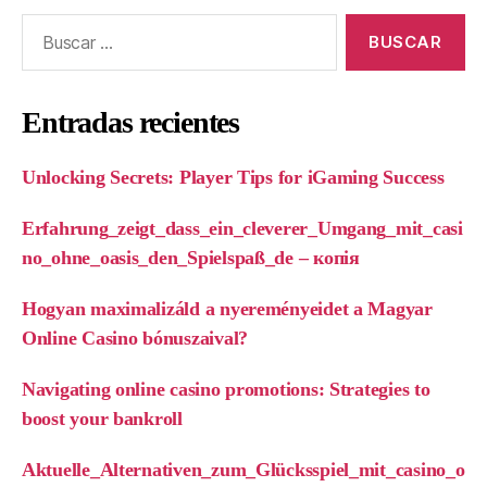
Entradas recientes
Unlocking Secrets: Player Tips for iGaming Success
Erfahrung_zeigt_dass_ein_cleverer_Umgang_mit_casi
no_ohne_oasis_den_Spielspaß_de – копія
Hogyan maximalizáld a nyereményeidet a Magyar
Online Casino bónuszaival?
Navigating online casino promotions: Strategies to
boost your bankroll
Aktuelle_Alternativen_zum_Glücksspiel_mit_casino_o