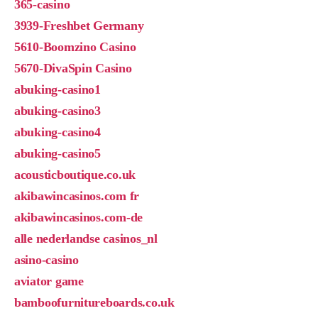
365-casino
3939-Freshbet Germany
5610-Boomzino Casino
5670-DivaSpin Casino
abuking-casino1
abuking-casino3
abuking-casino4
abuking-casino5
acousticboutique.co.uk
akibawincasinos.com fr
akibawincasinos.com-de
alle nederlandse casinos_nl
asino-casino
aviator game
bamboofurnitureboards.co.uk