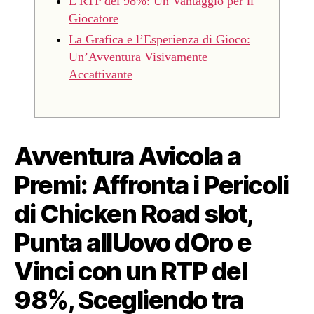
L’RTP del 98%: Un Vantaggio per il
Giocatore
La Grafica e l’Esperienza di Gioco:
Un’Avventura Visivamente
Accattivante
Avventura Avicola a
Premi: Affronta i Pericoli
di Chicken Road slot,
Punta allUovo dOro e
Vinci con un RTP del
98%, Scegliendo tra