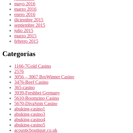
mayo 2016
marzo 2016
enero 2016
diciembre 2015
septiembre 2015
julio 2015
marzo 2015
febrero 2015
Categorías
1166-7Gold Casino
2576
3056 – 3067 BroWinner Casino
3476-Beef Casino
365-casino
3939-Freshbet Germany
5610-Boomzino Casino
5670-DivaSpin Casino
abuking-casino1
abuking-casino3
abuking-casino4
abuking-casino5
acousticboutique.co.uk