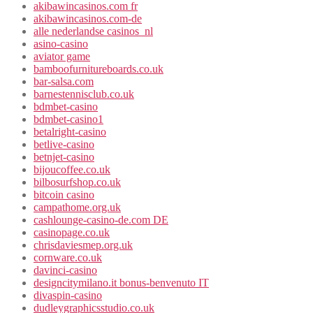
akibawincasinos.com fr
akibawincasinos.com-de
alle nederlandse casinos_nl
asino-casino
aviator game
bamboofurnitureboards.co.uk
bar-salsa.com
barnestennisclub.co.uk
bdmbet-casino
bdmbet-casino1
betalright-casino
betlive-casino
betnjet-casino
bijoucoffee.co.uk
bilbosurfshop.co.uk
bitcoin casino
campathome.org.uk
cashlounge-casino-de.com DE
casinopage.co.uk
chrisdaviesmep.org.uk
cornware.co.uk
davinci-casino
designcitymilano.it bonus-benvenuto IT
divaspin-casino
dudleygraphicsstudio.co.uk