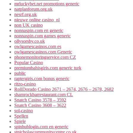
mrluckybet.net promotions generic
natplanforum.org.uk
nesrf.org.uk
nieuwe online casino_nl
non UK casino
nonnaspin.com en generic
nonnaspin.com games generic
ollysorsby.co.uk
owlgamescasinos.com es
owlgamescasinos.com Generic
phonemonitoringservice.com CZ
Popular Casino
premiumbahisgiris.com generic turk
public
raptergiris.com bonus generic
ritzo-casino
RollDorado Casino 2671 – 2674, 2676 – 2678, 2682
shamrockbarrestaurant.com CL
Snatch Casino 3578 – 3592
Snatch Casino 3608 – 3622
sol-casino
Spellen
Spiele
spinhublogin.com en generic
stnicholascommunitycentre.co.uk