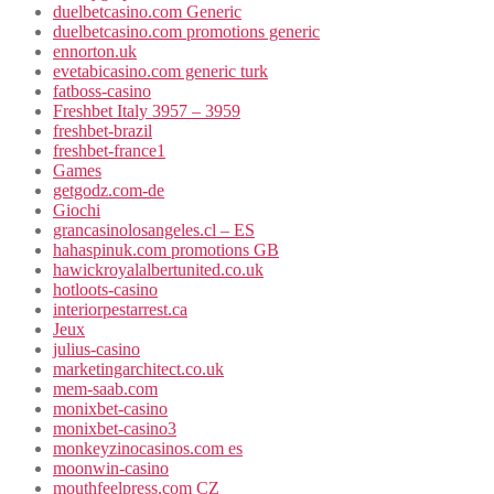
duelbetcasino.com Generic
duelbetcasino.com promotions generic
ennorton.uk
evetabicasino.com generic turk
fatboss-casino
Freshbet Italy 3957 – 3959
freshbet-brazil
freshbet-france1
Games
getgodz.com-de
Giochi
grancasinolosangeles.cl – ES
hahaspinuk.com promotions GB
hawickroyalalbertunited.co.uk
hotloots-casino
interiorpestarrest.ca
Jeux
julius-casino
marketingarchitect.co.uk
mem-saab.com
monixbet-casino
monixbet-casino3
monkeyzinocasinos.com es
moonwin-casino
mouthfeelpress.com CZ