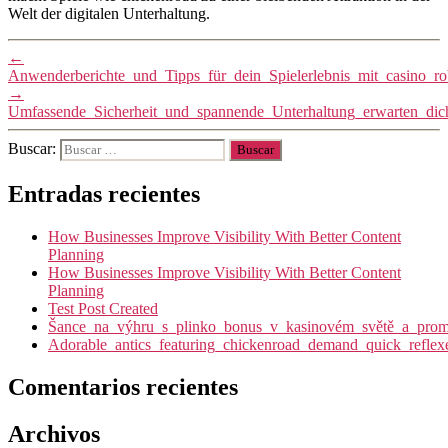
Welt der digitalen Unterhaltung.
←
Anwenderberichte_und_Tipps_für_dein_Spielerlebnis_mit_casino_ro
→
Umfassende_Sicherheit_und_spannende_Unterhaltung_erwarten_dic
Buscar:
Entradas recientes
How Businesses Improve Visibility With Better Content
Planning
How Businesses Improve Visibility With Better Content
Planning
Test Post Created
Šance_na_výhru_s_plinko_bonus_v_kasinovém_světě_a_promy
Adorable_antics_featuring_chickenroad_demand_quick_reflex
Comentarios recientes
Archivos