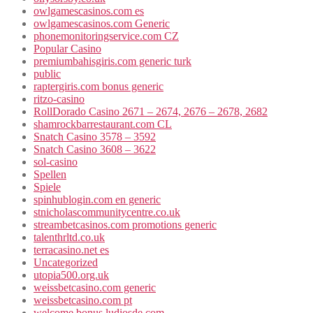
owlgamescasinos.com es
owlgamescasinos.com Generic
phonemonitoringservice.com CZ
Popular Casino
premiumbahisgiris.com generic turk
public
raptergiris.com bonus generic
ritzo-casino
RollDorado Casino 2671 – 2674, 2676 – 2678, 2682
shamrockbarrestaurant.com CL
Snatch Casino 3578 – 3592
Snatch Casino 3608 – 3622
sol-casino
Spellen
Spiele
spinhublogin.com en generic
stnicholascommunitycentre.co.uk
streambetcasinos.com promotions generic
talenthrltd.co.uk
terracasino.net es
Uncategorized
utopia500.org.uk
weissbetcasino.com generic
weissbetcasino.com pt
welcome bonus ludiosde.com