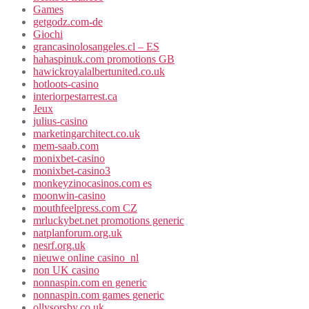
Games
getgodz.com-de
Giochi
grancasinolosangeles.cl – ES
hahaspinuk.com promotions GB
hawickroyalalbertunited.co.uk
hotloots-casino
interiorpestarrest.ca
Jeux
julius-casino
marketingarchitect.co.uk
mem-saab.com
monixbet-casino
monixbet-casino3
monkeyzinocasinos.com es
moonwin-casino
mouthfeelpress.com CZ
mrluckybet.net promotions generic
natplanforum.org.uk
nesrf.org.uk
nieuwe online casino_nl
non UK casino
nonnaspin.com en generic
nonnaspin.com games generic
ollysorsby.co.uk