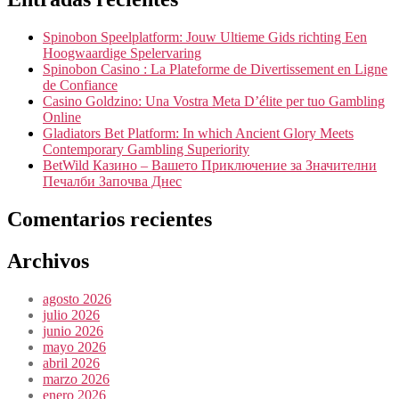
Spinobon Speelplatform: Jouw Ultieme Gids richting Een
Hoogwaardige Spelervaring
Spinobon Casino : La Plateforme de Divertissement en Ligne
de Confiance
Casino Goldzino: Una Vostra Meta D’élite per tuo Gambling
Online
Gladiators Bet Platform: In which Ancient Glory Meets
Contemporary Gambling Superiority
BetWild Казино – Вашето Приключение за Значителни
Печалби Започва Днес
Comentarios recientes
Archivos
agosto 2026
julio 2026
junio 2026
mayo 2026
abril 2026
marzo 2026
enero 2026