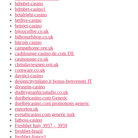
bdmbet-casino
bdmbet-casino1
betalright-casino
betlive-casino
betnjet-casino
bijoucoffee.co.uk
bilbosurfshop.co.uk
bitcoin casino
campathome.org.uk
cashlounge-casino-de.com DE
casinopage.co.uk
chrisdaviesmep.org.uk
cornware.co.uk
davinci-casino
designcitymilano.it bonus-benvenuto IT
divaspin-casino
dudleygraphicsstudio.co.uk
duelbetcasino.com Generic
duelbetcasino.com promotions generic
ennorton.uk
evetabicasino.com generic turk
fatboss-casino
Freshbet Italy 3957 – 3959
freshbet-brazil
freshbet-france1