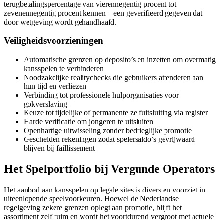
terugbetalingspercentage van vierennegentig procent tot
zevenennegentig procent kennen – een geverifieerd gegeven dat
door wetgeving wordt gehandhaafd.
Veiligheidsvoorzieningen
Automatische grenzen op deposito’s en inzetten om overmatig
kansspelen te verhinderen
Noodzakelijke realitychecks die gebruikers attenderen aan
hun tijd en verliezen
Verbinding tot professionele hulporganisaties voor
gokverslaving
Keuze tot tijdelijke of permanente zelfuitsluiting via register
Harde verificatie om jongeren te uitsluiten
Openhartige uitwisseling zonder bedrieglijke promotie
Gescheiden rekeningen zodat spelersaldo’s gevrijwaard
blijven bij faillissement
Het Spelportfolio bij Vergunde Operators
Het aanbod aan kansspelen op legale sites is divers en voorziet in
uiteenlopende speelvoorkeuren. Hoewel de Nederlandse
regelgeving zekere grenzen oplegt aan promotie, blijft het
assortiment zelf ruim en wordt het voortdurend vergroot met actuele