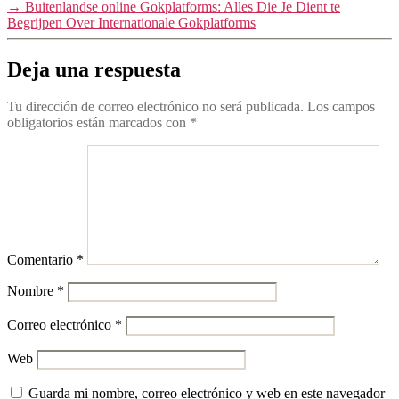
→
Buitenlandse online Gokplatforms: Alles Die Je Dient te
Begrijpen Over Internationale Gokplatforms
Deja una respuesta
Tu dirección de correo electrónico no será publicada.
Los campos
obligatorios están marcados con
*
Comentario
*
Nombre
*
Correo electrónico
*
Web
Guarda mi nombre, correo electrónico y web en este navegador