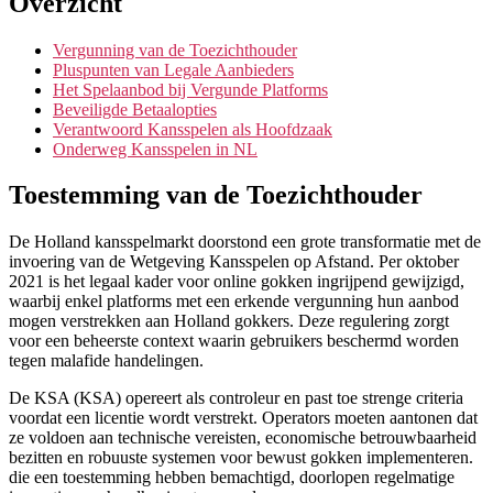
Overzicht
Vergunning van de Toezichthouder
Pluspunten van Legale Aanbieders
Het Spelaanbod bij Vergunde Platforms
Beveiligde Betaalopties
Verantwoord Kansspelen als Hoofdzaak
Onderweg Kansspelen in NL
Toestemming van de Toezichthouder
De Holland kansspelmarkt doorstond een grote transformatie met de
invoering van de Wetgeving Kansspelen op Afstand. Per oktober
2021 is het legaal kader voor online gokken ingrijpend gewijzigd,
waarbij enkel platforms met een erkende vergunning hun aanbod
mogen verstrekken aan Holland gokkers. Deze regulering zorgt
voor een beheerste context waarin gebruikers beschermd worden
tegen malafide handelingen.
De KSA (KSA) opereert als controleur en past toe strenge criteria
voordat een licentie wordt verstrekt. Operators moeten aantonen dat
ze voldoen aan technische vereisten, economische betrouwbaarheid
bezitten en robuuste systemen voor bewust gokken implementeren.
die een toestemming hebben bemachtigd, doorlopen regelmatige