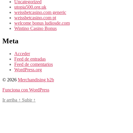
Uncategorized
utopia500.org.uk
weissbetcasino.com generic
weissbetcasino.com pt
welcome bonus ludiosde.com
Wintino Casino Bonus
Meta
Acceder
Feed de entradas
Feed de comentarios
WordPress.org
© 2026
Merchandising b2b
Funciona con WordPress
Ir arriba
↑
Subir
↑