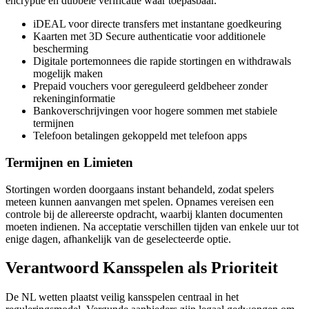
encryptie en dubbele verificatie waar toepasbaar.
iDEAL voor directe transfers met instantane goedkeuring
Kaarten met 3D Secure authenticatie voor additionele
bescherming
Digitale portemonnees die rapide stortingen en withdrawals
mogelijk maken
Prepaid vouchers voor gereguleerd geldbeheer zonder
rekeninginformatie
Bankoverschrijvingen voor hogere sommen met stabiele
termijnen
Telefoon betalingen gekoppeld met telefoon apps
Termijnen en Limieten
Stortingen worden doorgaans instant behandeld, zodat spelers
meteen kunnen aanvangen met spelen. Opnames vereisen een
controle bij de allereerste opdracht, waarbij klanten documenten
moeten indienen. Na acceptatie verschillen tijden van enkele uur tot
enige dagen, afhankelijk van de geselecteerde optie.
Verantwoord Kansspelen als Prioriteit
De NL wetten plaatst veilig kansspelen centraal in het