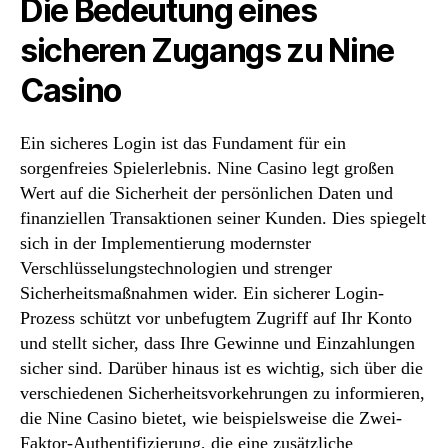
Die Bedeutung eines
sicheren Zugangs zu Nine
Casino
Ein sicheres Login ist das Fundament für ein
sorgenfreies Spielerlebnis. Nine Casino legt großen
Wert auf die Sicherheit der persönlichen Daten und
finanziellen Transaktionen seiner Kunden. Dies spiegelt
sich in der Implementierung modernster
Verschlüsselungstechnologien und strenger
Sicherheitsmaßnahmen wider. Ein sicherer Login-
Prozess schützt vor unbefugtem Zugriff auf Ihr Konto
und stellt sicher, dass Ihre Gewinne und Einzahlungen
sicher sind. Darüber hinaus ist es wichtig, sich über die
verschiedenen Sicherheitsvorkehrungen zu informieren,
die Nine Casino bietet, wie beispielsweise die Zwei-
Faktor-Authentifizierung, die eine zusätzliche