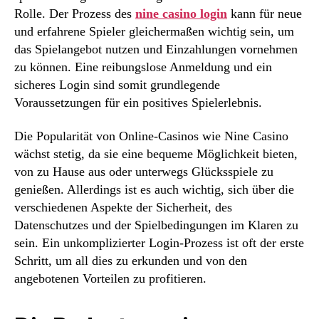
Rolle. Der Prozess des
nine casino login
kann für neue
und erfahrene Spieler gleichermaßen wichtig sein, um
das Spielangebot nutzen und Einzahlungen vornehmen
zu können. Eine reibungslose Anmeldung und ein
sicheres Login sind somit grundlegende
Voraussetzungen für ein positives Spielerlebnis.
Die Popularität von Online-Casinos wie Nine Casino
wächst stetig, da sie eine bequeme Möglichkeit bieten,
von zu Hause aus oder unterwegs Glücksspiele zu
genießen. Allerdings ist es auch wichtig, sich über die
verschiedenen Aspekte der Sicherheit, des
Datenschutzes und der Spielbedingungen im Klaren zu
sein. Ein unkomplizierter Login-Prozess ist oft der erste
Schritt, um all dies zu erkunden und von den
angebotenen Vorteilen zu profitieren.