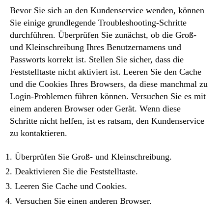
Bevor Sie sich an den Kundenservice wenden, können
Sie einige grundlegende Troubleshooting-Schritte
durchführen. Überprüfen Sie zunächst, ob die Groß-
und Kleinschreibung Ihres Benutzernamens und
Passworts korrekt ist. Stellen Sie sicher, dass die
Feststelltaste nicht aktiviert ist. Leeren Sie den Cache
und die Cookies Ihres Browsers, da diese manchmal zu
Login-Problemen führen können. Versuchen Sie es mit
einem anderen Browser oder Gerät. Wenn diese
Schritte nicht helfen, ist es ratsam, den Kundenservice
zu kontaktieren.
Überprüfen Sie Groß- und Kleinschreibung.
Deaktivieren Sie die Feststelltaste.
Leeren Sie Cache und Cookies.
Versuchen Sie einen anderen Browser.