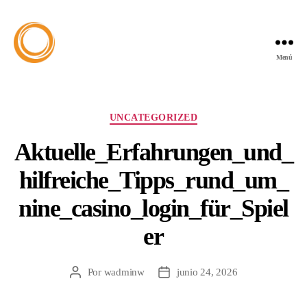
Menú
UNCATEGORIZED
Aktuelle_Erfahrungen_und_
hilfreiche_Tipps_rund_um_
nine_casino_login_für_Spiel
er
Por
wadminw
junio 24, 2026