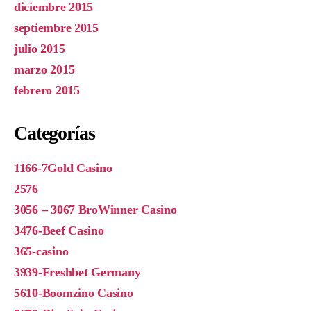
diciembre 2015
septiembre 2015
julio 2015
marzo 2015
febrero 2015
Categorías
1166-7Gold Casino
2576
3056 – 3067 BroWinner Casino
3476-Beef Casino
365-casino
3939-Freshbet Germany
5610-Boomzino Casino