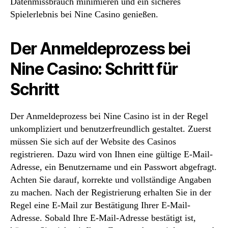
Datenmissbrauch minimieren und ein sicheres
Spielerlebnis bei Nine Casino genießen.
Der Anmeldeprozess bei
Nine Casino: Schritt für
Schritt
Der Anmeldeprozess bei Nine Casino ist in der Regel
unkompliziert und benutzerfreundlich gestaltet. Zuerst
müssen Sie sich auf der Website des Casinos
registrieren. Dazu wird von Ihnen eine gültige E-Mail-
Adresse, ein Benutzername und ein Passwort abgefragt.
Achten Sie darauf, korrekte und vollständige Angaben
zu machen. Nach der Registrierung erhalten Sie in der
Regel eine E-Mail zur Bestätigung Ihrer E-Mail-
Adresse. Sobald Ihre E-Mail-Adresse bestätigt ist,