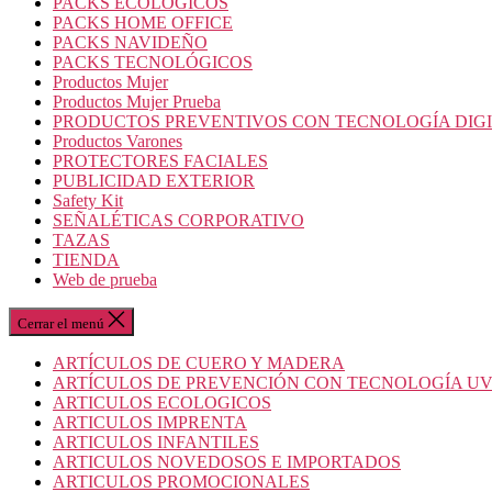
PACKS ECOLOGICOS
PACKS HOME OFFICE
PACKS NAVIDEÑO
PACKS TECNOLÓGICOS
Productos Mujer
Productos Mujer Prueba
PRODUCTOS PREVENTIVOS CON TECNOLOGÍA DIG
Productos Varones
PROTECTORES FACIALES
PUBLICIDAD EXTERIOR
Safety Kit
SEÑALÉTICAS CORPORATIVO
TAZAS
TIENDA
Web de prueba
Cerrar el menú
ARTÍCULOS DE CUERO Y MADERA
ARTÍCULOS DE PREVENCIÓN CON TECNOLOGÍA U
ARTICULOS ECOLOGICOS
ARTICULOS IMPRENTA
ARTICULOS INFANTILES
ARTICULOS NOVEDOSOS E IMPORTADOS
ARTICULOS PROMOCIONALES