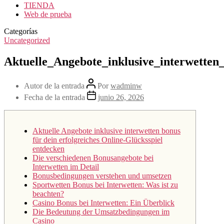
TIENDA
Web de prueba
Categorías
Uncategorized
Aktuelle_Angebote_inklusive_interwetten
Autor de la entrada
Por
wadminw
Fecha de la entrada
junio 26, 2026
Aktuelle Angebote inklusive interwetten bonus
für dein erfolgreiches Online-Glücksspiel
entdecken
Die verschiedenen Bonusangebote bei
Interwetten im Detail
Bonusbedingungen verstehen und umsetzen
Sportwetten Bonus bei Interwetten: Was ist zu
beachten?
Casino Bonus bei Interwetten: Ein Überblick
Die Bedeutung der Umsatzbedingungen im
Casino