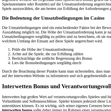
Spielautomaten oder Roulette) auf die Umsatzanforderung angerechne
Spiele auszuwählen, die am besten zur Erfüllung der Anforderungen
Die Bedeutung der Umsatzbedingungen im Casino
Die Umsatzbedingungen sind ein entscheidender Faktor bei der Bewe
Auszahlung möglich ist. Die Höhe der Umsatzanforderung kann je nach 
Umsatzbedingungen sorgfältig zu prüfen und zu berechnen, ob sie real
welchem Umfang der Einsatz auf diese Spiele angerechnet wird.
Prüfe die Höhe der Umsatzanforderung
Achte auf die Spiele, die zur Erfüllung zählen
Berücksichtige die zeitliche Begrenzung des Bonus
Lies die Bonusbedingungen sorgfältig durch
Durch die Beachtung dieser Punkte kann man sicherstellen, dass man 
auf der interwetten-Website zu informieren und sich gegebenenfalls a
Interwetten Bonus und Verantwortungsvoll
Interwetten legt großen Wert auf verantwortungsvolles Spielen und bi
Verlustlimits und Selbstausschlüsse. Spieler können jederzeit diese L
unterstützen können. Es ist wichtig, sich seiner eigenen Grenzen bewu
interwetten bonus
sollte daher immer im Rahmen eines verantwortun