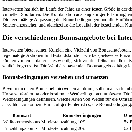
Interwetten hat sich im Laufe der Jahre zu einer festen Größe in der 
virtuellen Sportarten. Die Kombination aus langjähriger Erfahrung, e
Die regelmäßige Anpassung der Bonusbedingungen und die Einführung ne
Spieler anzuziehen und gleichzeitig die Loyalität der bestehenden Ku
Die verschiedenen Bonusangebote bei Inte
Interwetten bietet seinen Kunden eine Vielzahl von Bonusangeboten,
regelmäßige Aktionen für Bestandskunden, wie beispielsweise Einza
können variieren, daher ist es wichtig, sich vor der Teilnahme die e
zeitlich begrenzt ist. Die Wahl des passenden Bonusangebots hängt le
Bonusbedingungen verstehen und umsetzen
Bevor man einen Bonus bei interwetten annimmt, sollte man sich unb
Umsatzanforderung oder bestimmte Wettbedingungen umfassen. Die 
Wettbedingungen definieren, welche Arten von Wetten für die Umsatz
auszahlen zu können. Ein häufiger Fehler ist es, die Bonusbedingung
Bonusart
Bonusbedingungen
Ums
Willkommensbonus
Mindesteinzahlung 10€
5x 
Einzahlungsbonus
Mindesteinzahlung 20€
6x 