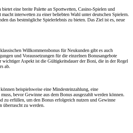
bietet eine breite Palette an Sportwetten, Casino-Spielen und
 macht interwetten zu einer beliebten Wahl unter deutschen Spielern.
en das bestmögliche Spielerlebnis zu bieten. Das Ziel ist es, neue
em klassischen Willkommensbonus für Neukunden gibt es auch
ngungen und Voraussetzungen für die einzelnen Bonusangebote
ichtiger Aspekt ist die Gültigkeitsdauer der Boni, die in der Regel
rs ab.
können beispielsweise eine Mindesteinzahlung, eine
n muss, bevor Gewinne aus dem Bonus ausgezahlt werden können.
nd zu erfüllen, um den Bonus erfolgreich nutzen und Gewinne
n überrascht zu werden.