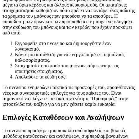
μέγιστα όρια κέρδους και άλλους περιορισμούς. Οι απαιτήσεις
στοιχηματισμού καθορίζουν πόσο πρέπει να ποντάρει ένας παίκτης
τα χρήματα του μπόνους πριν μπορέσει να τα αποσύρει. Η
παραβίαση των όρων και των προϋποθέσεων μπορεί να οδηγήσει
στην ακύρωση του μπόνους και των κερδών που έχουν προκύψει
από αυτό.
Εγγραφείτε στο nvcasino και δημιουργήστε έναν
λογαριασμό.
Κάντε μια κατάθεση για να ενεργοποιήσετε το μπόνους
καλωσορίσματος.
Στοιχηματίστε το ποσό του μπόνους σύμφωνα με τις
απαιτήσεις στοιχήματος.
Απολαύστε τα κέρδη σας!
Το nvcasino ενημερώνει τακτικά τις προσφορές του, προσθέτοντας
νέες και συναρπαστικές επιλογές για τους παίκτες του. Είναι
σημαντικό να ελέγχετε τακτικά την ενότητα "Προσφορές" στην
ιστοσελίδα του καζίνο για να μην χάσετε καμία ευκαιρία.
Επιλογές Καταθέσεων και Αναλήψεων
Το nvcasino προσφέρει μια ποικιλία από ασφαλείς και βολικές
μεθόδους καταθέσεων και αναλήψεων, συμπεριλαμβανομένων