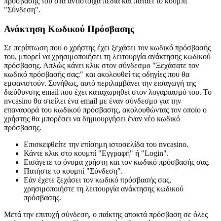
πρόσβασής του στα αντίστοιχα πεδία και πατάει το κουμπί
"Σύνδεση".
Ανάκτηση Κωδικού Πρόσβασης
Σε περίπτωση που ο χρήστης έχει ξεχάσει τον κωδικό πρόσβασής
του, μπορεί να χρησιμοποιήσει τη λειτουργία ανάκτησης κωδικού
πρόσβασης. Απλώς κάνει κλικ στον σύνδεσμο "Ξεχάσατε τον
κωδικό πρόσβασής σας;" και ακολουθεί τις οδηγίες που θα
εμφανιστούν. Συνήθως, αυτό περιλαμβάνει την εισαγωγή της
διεύθυνσης email που έχει καταχωρηθεί στον λογαριασμό του. Το
nvcasino θα στείλει ένα email με έναν σύνδεσμο για την
επαναφορά του κωδικού πρόσβασης, ακολουθώντας τον οποίο ο
χρήστης θα μπορέσει να δημιουργήσει έναν νέο κωδικό
πρόσβασης.
Επισκεφθείτε την επίσημη ιστοσελίδα του nvcasino.
Κάντε κλικ στο κουμπί "Εγγραφή" ή "Login".
Εισάγετε το όνομα χρήστη και τον κωδικό πρόσβασής σας.
Πατήστε το κουμπί "Σύνδεση".
Εάν έχετε ξεχάσει τον κωδικό πρόσβασής σας,
χρησιμοποιήστε τη λειτουργία ανάκτησης κωδικού
πρόσβασης.
Μετά την επιτυχή σύνδεση, ο παίκτης αποκτά πρόσβαση σε όλες