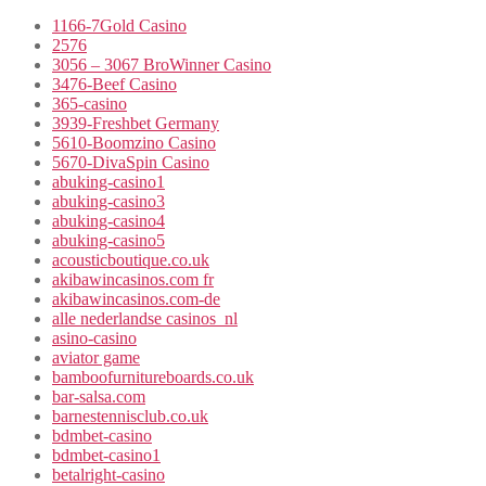
1166-7Gold Casino
2576
3056 – 3067 BroWinner Casino
3476-Beef Casino
365-casino
3939-Freshbet Germany
5610-Boomzino Casino
5670-DivaSpin Casino
abuking-casino1
abuking-casino3
abuking-casino4
abuking-casino5
acousticboutique.co.uk
akibawincasinos.com fr
akibawincasinos.com-de
alle nederlandse casinos_nl
asino-casino
aviator game
bamboofurnitureboards.co.uk
bar-salsa.com
barnestennisclub.co.uk
bdmbet-casino
bdmbet-casino1
betalright-casino