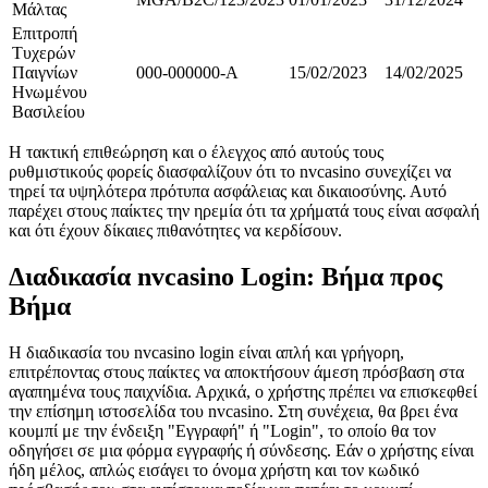
Μάλτας
Επιτροπή
Τυχερών
Παιγνίων
000-000000-A
15/02/2023
14/02/2025
Ηνωμένου
Βασιλείου
Η τακτική επιθεώρηση και ο έλεγχος από αυτούς τους
ρυθμιστικούς φορείς διασφαλίζουν ότι το nvcasino συνεχίζει να
τηρεί τα υψηλότερα πρότυπα ασφάλειας και δικαιοσύνης. Αυτό
παρέχει στους παίκτες την ηρεμία ότι τα χρήματά τους είναι ασφαλή
και ότι έχουν δίκαιες πιθανότητες να κερδίσουν.
Διαδικασία nvcasino Login: Βήμα προς
Βήμα
Η διαδικασία του nvcasino login είναι απλή και γρήγορη,
επιτρέποντας στους παίκτες να αποκτήσουν άμεση πρόσβαση στα
αγαπημένα τους παιχνίδια. Αρχικά, ο χρήστης πρέπει να επισκεφθεί
την επίσημη ιστοσελίδα του nvcasino. Στη συνέχεια, θα βρει ένα
κουμπί με την ένδειξη "Εγγραφή" ή "Login", το οποίο θα τον
οδηγήσει σε μια φόρμα εγγραφής ή σύνδεσης. Εάν ο χρήστης είναι
ήδη μέλος, απλώς εισάγει το όνομα χρήστη και τον κωδικό