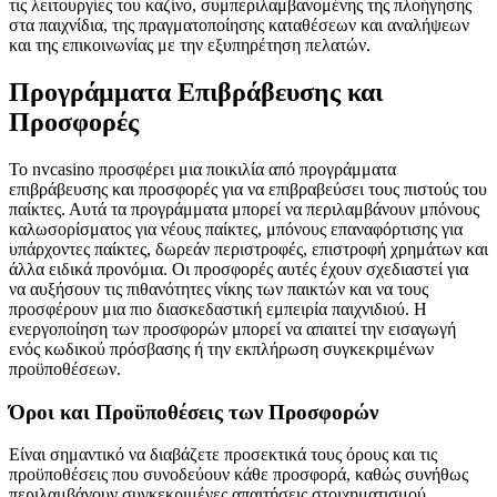
τις λειτουργίες του καζίνο, συμπεριλαμβανομένης της πλοήγησης
στα παιχνίδια, της πραγματοποίησης καταθέσεων και αναλήψεων
και της επικοινωνίας με την εξυπηρέτηση πελατών.
Προγράμματα Επιβράβευσης και
Προσφορές
Το nvcasino προσφέρει μια ποικιλία από προγράμματα
επιβράβευσης και προσφορές για να επιβραβεύσει τους πιστούς του
παίκτες. Αυτά τα προγράμματα μπορεί να περιλαμβάνουν μπόνους
καλωσορίσματος για νέους παίκτες, μπόνους επαναφόρτισης για
υπάρχοντες παίκτες, δωρεάν περιστροφές, επιστροφή χρημάτων και
άλλα ειδικά προνόμια. Οι προσφορές αυτές έχουν σχεδιαστεί για
να αυξήσουν τις πιθανότητες νίκης των παικτών και να τους
προσφέρουν μια πιο διασκεδαστική εμπειρία παιχνιδιού. Η
ενεργοποίηση των προσφορών μπορεί να απαιτεί την εισαγωγή
ενός κωδικού πρόσβασης ή την εκπλήρωση συγκεκριμένων
προϋποθέσεων.
Όροι και Προϋποθέσεις των Προσφορών
Είναι σημαντικό να διαβάζετε προσεκτικά τους όρους και τις
προϋποθέσεις που συνοδεύουν κάθε προσφορά, καθώς συνήθως
περιλαμβάνουν συγκεκριμένες απαιτήσεις στοιχηματισμού,