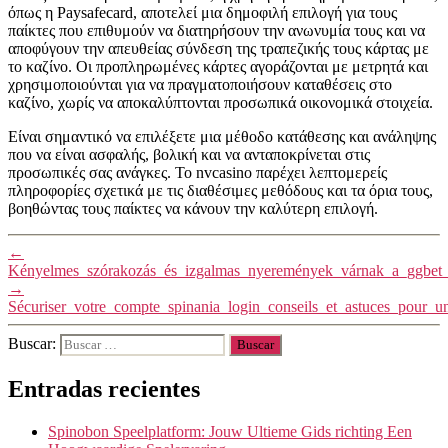
όπως η Paysafecard, αποτελεί μια δημοφιλή επιλογή για τους
παίκτες που επιθυμούν να διατηρήσουν την ανωνυμία τους και να
αποφύγουν την απευθείας σύνδεση της τραπεζικής τους κάρτας με
το καζίνο. Οι προπληρωμένες κάρτες αγοράζονται με μετρητά και
χρησιμοποιούνται για να πραγματοποιήσουν καταθέσεις στο
καζίνο, χωρίς να αποκαλύπτονται προσωπικά οικονομικά στοιχεία.
Είναι σημαντικό να επιλέξετε μια μέθοδο κατάθεσης και ανάληψης
που να είναι ασφαλής, βολική και να ανταποκρίνεται στις
προσωπικές σας ανάγκες. Το nvcasino παρέχει λεπτομερείς
πληροφορίες σχετικά με τις διαθέσιμες μεθόδους και τα όρια τους,
βοηθώντας τους παίκτες να κάνουν την καλύτερη επιλογή.
←
Kényelmes_szórakozás_és_izgalmas_nyeremények_várnak_a_ggbet_
→
Sécuriser_votre_compte_spinania_login_conseils_et_astuces_pour_
Buscar:
Entradas recientes
Spinobon Speelplatform: Jouw Ultieme Gids richting Een