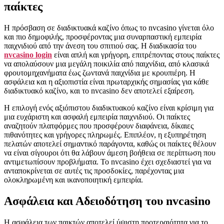
παίκτες
Η πρόσβαση σε διαδικτυακά καζίνο όπως το nvcasino γίνεται όλο
και πιο δημοφιλής, προσφέροντας μια συναρπαστική εμπειρία
παιχνιδιού από την άνεση του σπιτιού σας. Η διαδικασία του
nvcasino login
είναι απλή και γρήγορη, επιτρέποντας στους παίκτες
να απολαύσουν μια μεγάλη ποικιλία από παιχνίδια, από κλασικά
φρουτομηχανήματα έως ζωντανά παιχνίδια με κρουπιέρη. Η
ασφάλεια και η αξιοπιστία είναι πρωταρχικής σημασίας για κάθε
διαδικτυακό καζίνο, και το nvcasino δεν αποτελεί εξαίρεση.
Η επιλογή ενός αξιόπιστου διαδικτυακού καζίνο είναι κρίσιμη για
μια ευχάριστη και ασφαλή εμπειρία παιχνιδιού. Οι παίκτες
αναζητούν πλατφόρμες που προσφέρουν διαφάνεια, δίκαιες
πιθανότητες και γρήγορες πληρωμές. Επιπλέον, η εξυπηρέτηση
πελατών αποτελεί σημαντικό παράγοντα, καθώς οι παίκτες θέλουν
να είναι σίγουροι ότι θα λάβουν άμεση βοήθεια σε περίπτωση που
αντιμετωπίσουν προβλήματα. Το nvcasino έχει σχεδιαστεί για να
ανταποκρίνεται σε αυτές τις προσδοκίες, παρέχοντας μια
ολοκληρωμένη και ικανοποιητική εμπειρία.
Ασφάλεια και Αδειοδότηση του nvcasino
Η ασφάλεια των παικτών αποτελεί ύψιστη προτεραιότητα για το