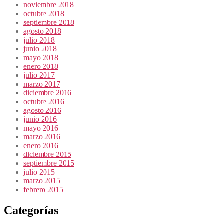
noviembre 2018
octubre 2018
septiembre 2018
agosto 2018
julio 2018
junio 2018
mayo 2018
enero 2018
julio 2017
marzo 2017
diciembre 2016
octubre 2016
agosto 2016
junio 2016
mayo 2016
marzo 2016
enero 2016
diciembre 2015
septiembre 2015
julio 2015
marzo 2015
febrero 2015
Categorías