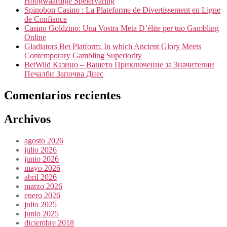
Hoogwaardige Spelervaring
Spinobon Casino : La Plateforme de Divertissement en Ligne
de Confiance
Casino Goldzino: Una Vostra Meta D’élite per tuo Gambling
Online
Gladiators Bet Platform: In which Ancient Glory Meets
Contemporary Gambling Superiority
BetWild Казино – Вашето Приключение за Значителни
Печалби Започва Днес
Comentarios recientes
Archivos
agosto 2026
julio 2026
junio 2026
mayo 2026
abril 2026
marzo 2026
enero 2026
julio 2025
junio 2025
diciembre 2018