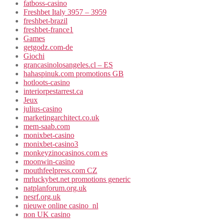
fatboss-casino
Freshbet Italy 3957 – 3959
freshbet-brazil
freshbet-france1
Games
getgodz.com-de
Giochi
grancasinolosangeles.cl – ES
hahaspinuk.com promotions GB
hotloots-casino
interiorpestarrest.ca
Jeux
julius-casino
marketingarchitect.co.uk
mem-saab.com
monixbet-casino
monixbet-casino3
monkeyzinocasinos.com es
moonwin-casino
mouthfeelpress.com CZ
mrluckybet.net promotions generic
natplanforum.org.uk
nesrf.org.uk
nieuwe online casino_nl
non UK casino