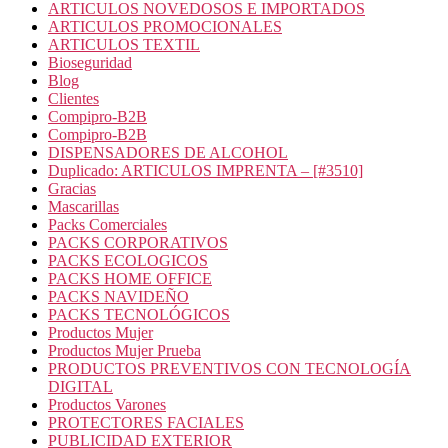
ARTICULOS NOVEDOSOS E IMPORTADOS
ARTICULOS PROMOCIONALES
ARTICULOS TEXTIL
Bioseguridad
Blog
Clientes
Compipro-B2B
Compipro-B2B
DISPENSADORES DE ALCOHOL
Duplicado: ARTICULOS IMPRENTA – [#3510]
Gracias
Mascarillas
Packs Comerciales
PACKS CORPORATIVOS
PACKS ECOLOGICOS
PACKS HOME OFFICE
PACKS NAVIDEÑO
PACKS TECNOLÓGICOS
Productos Mujer
Productos Mujer Prueba
PRODUCTOS PREVENTIVOS CON TECNOLOGÍA
DIGITAL
Productos Varones
PROTECTORES FACIALES
PUBLICIDAD EXTERIOR