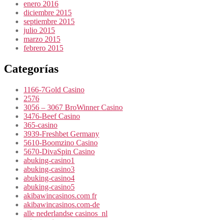
enero 2016
diciembre 2015
septiembre 2015
julio 2015
marzo 2015
febrero 2015
Categorías
1166-7Gold Casino
2576
3056 – 3067 BroWinner Casino
3476-Beef Casino
365-casino
3939-Freshbet Germany
5610-Boomzino Casino
5670-DivaSpin Casino
abuking-casino1
abuking-casino3
abuking-casino4
abuking-casino5
akibawincasinos.com fr
akibawincasinos.com-de
alle nederlandse casinos_nl