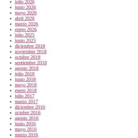
julio 2026
junio 2026
mayo 2026
abril 2026
marzo 2026
enero 2026
julio 2025
junio 2025
diciembre 2018
noviembre 2018
octubre 2018
septiembre 2018
agosto 2018
julio 2018
junio 2018
mayo 2018
enero 2018
julio 2017
marzo 2017
diciembre 2016
octubre 2016
agosto 2016
junio 2016
mayo 2016
marzo 2016