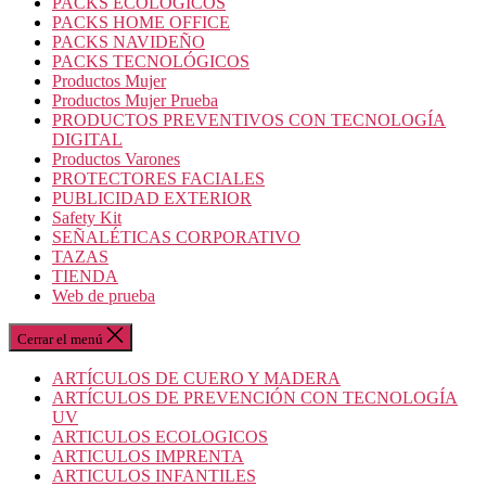
PACKS ECOLOGICOS
PACKS HOME OFFICE
PACKS NAVIDEÑO
PACKS TECNOLÓGICOS
Productos Mujer
Productos Mujer Prueba
PRODUCTOS PREVENTIVOS CON TECNOLOGÍA
DIGITAL
Productos Varones
PROTECTORES FACIALES
PUBLICIDAD EXTERIOR
Safety Kit
SEÑALÉTICAS CORPORATIVO
TAZAS
TIENDA
Web de prueba
Cerrar el menú
ARTÍCULOS DE CUERO Y MADERA
ARTÍCULOS DE PREVENCIÓN CON TECNOLOGÍA
UV
ARTICULOS ECOLOGICOS
ARTICULOS IMPRENTA
ARTICULOS INFANTILES