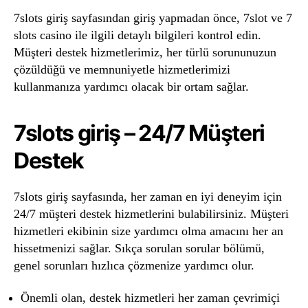
7slots giriş sayfasından giriş yapmadan önce, 7slot ve 7
slots casino ile ilgili detaylı bilgileri kontrol edin.
Müşteri destek hizmetlerimiz, her türlü sorununuzun
çözüldüğü ve memnuniyetle hizmetlerimizi
kullanmanıza yardımcı olacak bir ortam sağlar.
7slots giriş – 24/7 Müşteri
Destek
7slots giriş sayfasında, her zaman en iyi deneyim için
24/7 müşteri destek hizmetlerini bulabilirsiniz. Müşteri
hizmetleri ekibinin size yardımcı olma amacını her an
hissetmenizi sağlar. Sıkça sorulan sorular bölümü,
genel sorunları hızlıca çözmenize yardımcı olur.
Önemli olan, destek hizmetleri her zaman çevrimiçi