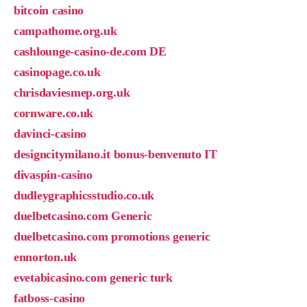
bitcoin casino
campathome.org.uk
cashlounge-casino-de.com DE
casinopage.co.uk
chrisdaviesmep.org.uk
cornware.co.uk
davinci-casino
designcitymilano.it bonus-benvenuto IT
divaspin-casino
dudleygraphicsstudio.co.uk
duelbetcasino.com Generic
duelbetcasino.com promotions generic
ennorton.uk
evetabicasino.com generic turk
fatboss-casino