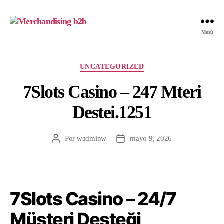
Merchandising
Menú
b2b
Categorías
UNCATEGORIZED
7Slots Casino – 247 Mteri
Destei.1251
Por
wadminw
mayo 9, 2026
Autor
Fecha
de
de
la
la
entrada
entrada
7Slots Casino – 24/7
Müşteri Desteği