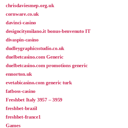
chrisdaviesmep.org.uk
cornware.co.uk
davinci-casino
designcitymilano.it bonus-benvenuto IT
divaspin-casino
dudleygraphicsstudio.co.uk
duelbetcasino.com Generic
duelbetcasino.com promotions generic
ennorton.uk
evetabicasino.com generic turk
fatboss-casino
Freshbet Italy 3957 – 3959
freshbet-brazil
freshbet-france1
Games