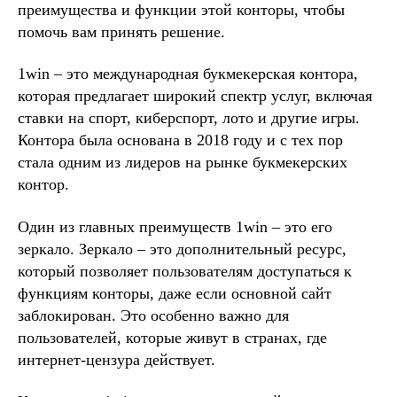
преимущества и функции этой конторы, чтобы
помочь вам принять решение.
1win – это международная букмекерская контора,
которая предлагает широкий спектр услуг, включая
ставки на спорт, киберспорт, лото и другие игры.
Контора была основана в 2018 году и с тех пор
стала одним из лидеров на рынке букмекерских
контор.
Один из главных преимуществ 1win – это его
зеркало. Зеркало – это дополнительный ресурс,
который позволяет пользователям доступаться к
функциям конторы, даже если основной сайт
заблокирован. Это особенно важно для
пользователей, которые живут в странах, где
интернет-цензура действует.