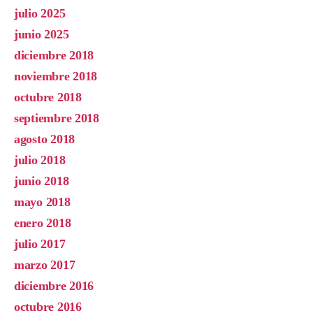
julio 2025
junio 2025
diciembre 2018
noviembre 2018
octubre 2018
septiembre 2018
agosto 2018
julio 2018
junio 2018
mayo 2018
enero 2018
julio 2017
marzo 2017
diciembre 2016
octubre 2016