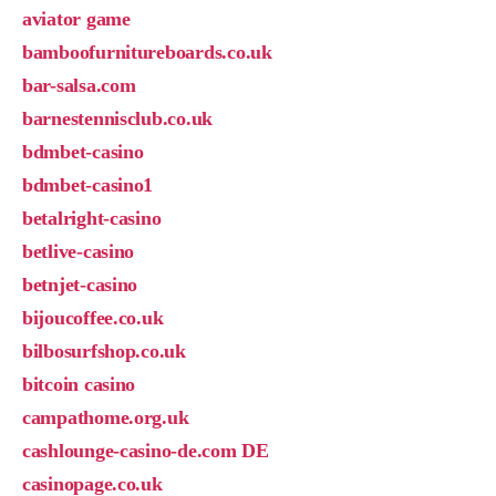
aviator game
bamboofurnitureboards.co.uk
bar-salsa.com
barnestennisclub.co.uk
bdmbet-casino
bdmbet-casino1
betalright-casino
betlive-casino
betnjet-casino
bijoucoffee.co.uk
bilbosurfshop.co.uk
bitcoin casino
campathome.org.uk
cashlounge-casino-de.com DE
casinopage.co.uk