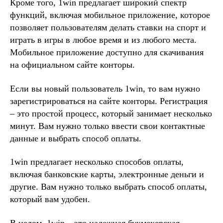
Кроме того, 1win предлагает широкий спектр
функций, включая мобильное приложение, которое
позволяет пользователям делать ставки на спорт и
играть в игры в любое время и из любого места.
Мобильное приложение доступно для скачивания
на официальном сайте конторы.
Если вы новый пользователь 1win, то вам нужно
зарегистрироваться на сайте конторы. Регистрация
– это простой процесс, который занимает несколько
минут. Вам нужно только ввести свои контактные
данные и выбрать способ оплаты.
1win предлагает несколько способов оплаты,
включая банковские карты, электронные деньги и
другие. Вам нужно только выбрать способ оплаты,
который вам удобен.
В целом, 1win – это надежная букмекерская