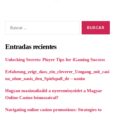
Entradas recientes
Unlocking Secrets: Player Tips for iGaming Success
Erfahrung_zeigt_dass_ein_cleverer_Umgang_mit_casi
no_ohne_oasis_den_Spielspaß_de – копія
Hogyan maximalizáld a nyereményeidet a Magyar
Online Casino bónuszaival?
Navigating online casino promotions: Strategies to