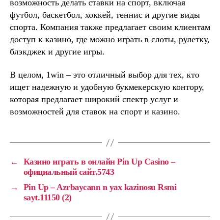
возможность делать ставки на спорт, включая
футбол, баскетбол, хоккей, теннис и другие виды
спорта. Компания также предлагает своим клиентам
доступ к казино, где можно играть в слоты, рулетку,
блэкджек и другие игры.
В целом, 1win – это отличный выбор для тех, кто
ищет надежную и удобную букмекерскую контору,
которая предлагает широкий спектр услуг и
возможностей для ставок на спорт и казино.
←
Казино играть в онлайн Pin Up Casino –
официальный сайт.5743
→
Pin Up – Azrbaycann n yax kazinosu Rsmi
sayt.11150 (2)