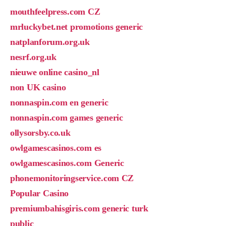
mouthfeelpress.com CZ
mrluckybet.net promotions generic
natplanforum.org.uk
nesrf.org.uk
nieuwe online casino_nl
non UK casino
nonnaspin.com en generic
nonnaspin.com games generic
ollysorsby.co.uk
owlgamescasinos.com es
owlgamescasinos.com Generic
phonemonitoringservice.com CZ
Popular Casino
premiumbahisgiris.com generic turk
public