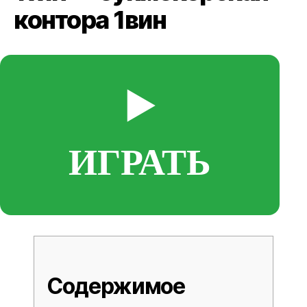
контора 1вин
▶️
ИГРАТЬ
Содержимое