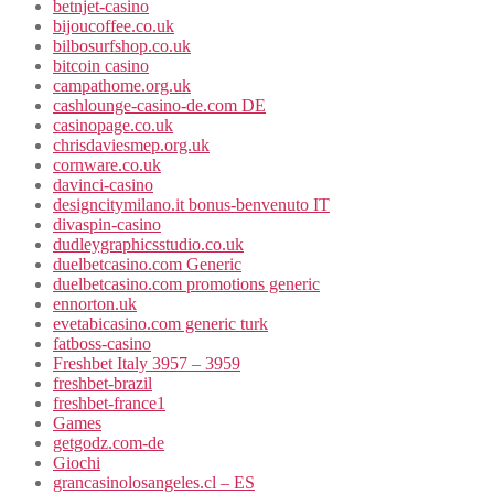
betnjet-casino
bijoucoffee.co.uk
bilbosurfshop.co.uk
bitcoin casino
campathome.org.uk
cashlounge-casino-de.com DE
casinopage.co.uk
chrisdaviesmep.org.uk
cornware.co.uk
davinci-casino
designcitymilano.it bonus-benvenuto IT
divaspin-casino
dudleygraphicsstudio.co.uk
duelbetcasino.com Generic
duelbetcasino.com promotions generic
ennorton.uk
evetabicasino.com generic turk
fatboss-casino
Freshbet Italy 3957 – 3959
freshbet-brazil
freshbet-france1
Games
getgodz.com-de
Giochi
grancasinolosangeles.cl – ES