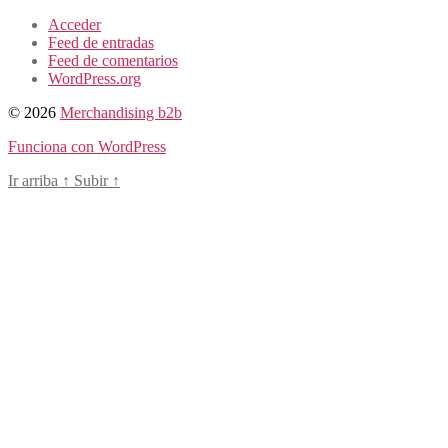
Acceder
Feed de entradas
Feed de comentarios
WordPress.org
© 2026
Merchandising b2b
Funciona con WordPress
Ir arriba
↑
Subir
↑