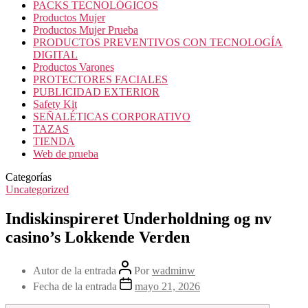
PACKS TECNOLÓGICOS
Productos Mujer
Productos Mujer Prueba
PRODUCTOS PREVENTIVOS CON TECNOLOGÍA
DIGITAL
Productos Varones
PROTECTORES FACIALES
PUBLICIDAD EXTERIOR
Safety Kit
SEÑALÉTICAS CORPORATIVO
TAZAS
TIENDA
Web de prueba
Categorías
Uncategorized
Indiskinspireret Underholdning og nv
casino’s Lokkende Verden
Autor de la entrada
Por
wadminw
Fecha de la entrada
mayo 21, 2026