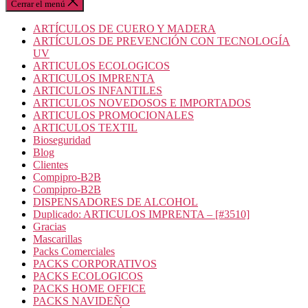
Cerrar el menú
ARTÍCULOS DE CUERO Y MADERA
ARTÍCULOS DE PREVENCIÓN CON TECNOLOGÍA
UV
ARTICULOS ECOLOGICOS
ARTICULOS IMPRENTA
ARTICULOS INFANTILES
ARTICULOS NOVEDOSOS E IMPORTADOS
ARTICULOS PROMOCIONALES
ARTICULOS TEXTIL
Bioseguridad
Blog
Clientes
Compipro-B2B
Compipro-B2B
DISPENSADORES DE ALCOHOL
Duplicado: ARTICULOS IMPRENTA – [#3510]
Gracias
Mascarillas
Packs Comerciales
PACKS CORPORATIVOS
PACKS ECOLOGICOS
PACKS HOME OFFICE
PACKS NAVIDEÑO