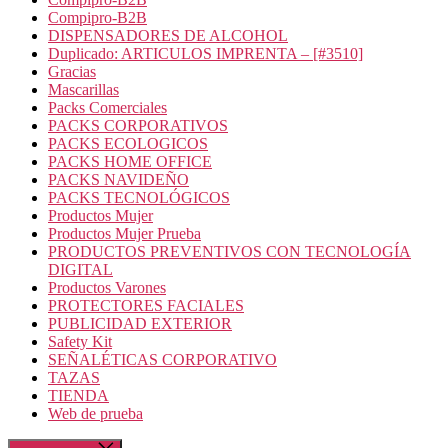
Compipro-B2B
DISPENSADORES DE ALCOHOL
Duplicado: ARTICULOS IMPRENTA – [#3510]
Gracias
Mascarillas
Packs Comerciales
PACKS CORPORATIVOS
PACKS ECOLOGICOS
PACKS HOME OFFICE
PACKS NAVIDEÑO
PACKS TECNOLÓGICOS
Productos Mujer
Productos Mujer Prueba
PRODUCTOS PREVENTIVOS CON TECNOLOGÍA
DIGITAL
Productos Varones
PROTECTORES FACIALES
PUBLICIDAD EXTERIOR
Safety Kit
SEÑALÉTICAS CORPORATIVO
TAZAS
TIENDA
Web de prueba