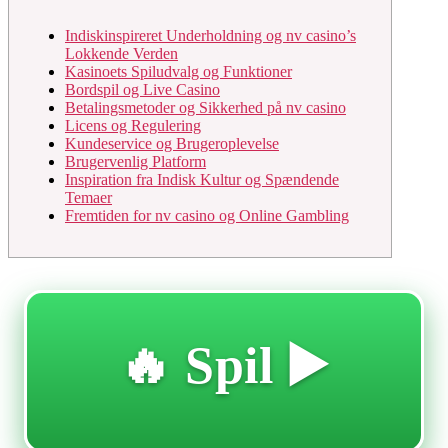
Indiskinspireret Underholdning og nv casino’s
Lokkende Verden
Kasinoets Spiludvalg og Funktioner
Bordspil og Live Casino
Betalingsmetoder og Sikkerhed på nv casino
Licens og Regulering
Kundeservice og Brugeroplevelse
Brugervenlig Platform
Inspiration fra Indisk Kultur og Spændende
Temaer
Fremtiden for nv casino og Online Gambling
🔥 Spil ▶️