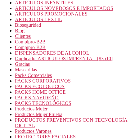
ARTICULOS INFANTILES
ARTICULOS NOVEDOSOS E IMPORTADOS
ARTICULOS PROMOCIONALES
ARTICULOS TEXTIL
Bioseguridad
Blog
Clientes
Compipro-B2B
Compipro-B2B
DISPENSADORES DE ALCOHOL
Duplicado: ARTICULOS IMPRENTA – [#3510]
Gracias
Mascarillas
Packs Comerciales
PACKS CORPORATIVOS
PACKS ECOLOGICOS
PACKS HOME OFFICE
PACKS NAVIDEÑO
PACKS TECNOLÓGICOS
Productos Mujer
Productos Mujer Prueba
PRODUCTOS PREVENTIVOS CON TECNOLOGÍA
DIGITAL
Productos Varones
PROTECTORES FACIALES