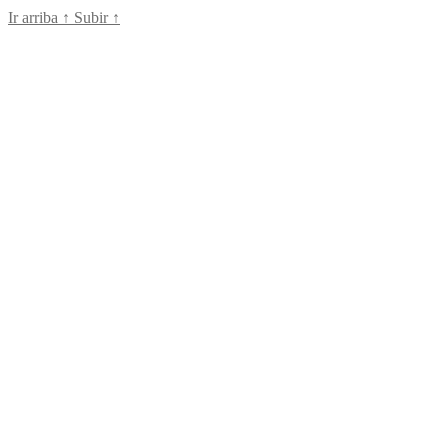
Ir arriba
↑
Subir
↑