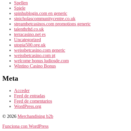
Spellen
Spiele
spinhublogin.com en generic
stnicholascommunitycentre.co.uk
streambetcasinos.com promotions generic
talenthrltd.co.uk
terracasino.net es
Uncategorized
utopia500.org.uk
weissbetcasino.com generic
weissbetcasino.com pt
welcome bonus ludiosde.com
Wintino Casino Bonus
Meta
Acceder
Feed de entradas
Feed de comentarios
WordPress.org
© 2026
Merchandising b2b
Funciona con WordPress