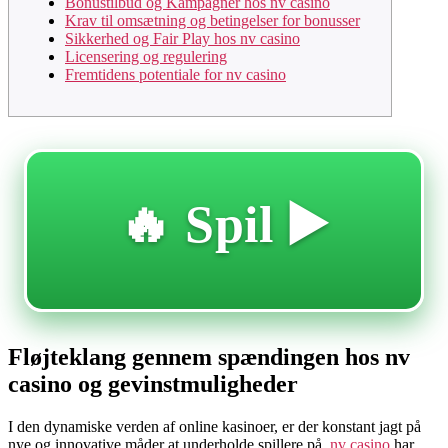
Bonustilbud og Kampagner hos nv casino
Krav til omsætning og betingelser for bonusser
Sikkerhed og Fair Play hos nv casino
Licensering og regulering
Fremtidens potentiale for nv casino
🔥 Spil ▶️
Fløjteklang gennem spændingen hos nv
casino og gevinstmuligheder
I den dynamiske verden af online kasinoer, er der konstant jagt på
nye og innovative måder at underholde spillere på.
nv casino
har