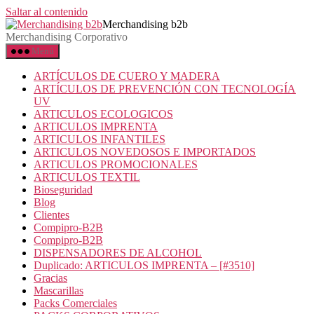
Saltar al contenido
Merchandising b2b
Merchandising Corporativo
Menú
ARTÍCULOS DE CUERO Y MADERA
ARTÍCULOS DE PREVENCIÓN CON TECNOLOGÍA
UV
ARTICULOS ECOLOGICOS
ARTICULOS IMPRENTA
ARTICULOS INFANTILES
ARTICULOS NOVEDOSOS E IMPORTADOS
ARTICULOS PROMOCIONALES
ARTICULOS TEXTIL
Bioseguridad
Blog
Clientes
Compipro-B2B
Compipro-B2B
DISPENSADORES DE ALCOHOL
Duplicado: ARTICULOS IMPRENTA – [#3510]
Gracias
Mascarillas
Packs Comerciales