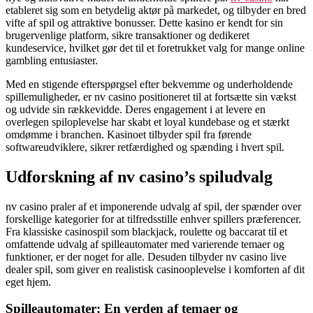
etableret sig som en betydelig aktør på markedet, og tilbyder en bred
vifte af spil og attraktive bonusser. Dette kasino er kendt for sin
brugervenlige platform, sikre transaktioner og dedikeret
kundeservice, hvilket gør det til et foretrukket valg for mange online
gambling entusiaster.
Med en stigende efterspørgsel efter bekvemme og underholdende
spillemuligheder, er nv casino positioneret til at fortsætte sin vækst
og udvide sin rækkevidde. Deres engagement i at levere en
overlegen spiloplevelse har skabt et loyal kundebase og et stærkt
omdømme i branchen. Kasinoet tilbyder spil fra førende
softwareudviklere, sikrer retfærdighed og spænding i hvert spil.
Udforskning af nv casino’s spiludvalg
nv casino praler af et imponerende udvalg af spil, der spænder over
forskellige kategorier for at tilfredsstille enhver spillers præferencer.
Fra klassiske casinospil som blackjack, roulette og baccarat til et
omfattende udvalg af spilleautomater med varierende temaer og
funktioner, er der noget for alle. Desuden tilbyder nv casino live
dealer spil, som giver en realistisk casinooplevelse i komforten af dit
eget hjem.
Spilleautomater: En verden af temaer og