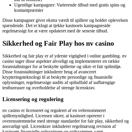
Ugentlige kampagner: Varierende tilbud med gratis spins og
kontantpræmier
Disse kampagner giver ekstra værdi til spillere og holder oplevelsen
spændende. Det er klogt at tjekke kasinoets kampagneside
regelmæssigt for at være opdateret med de seneste tilbud.
Sikkerhed og Fair Play hos nv casino
Sikkerhed og fair play er af yderste vigtighed i online gambling. nv
casino tager disse aspekter alvorligt og implementerer en række
foranstaltninger for at beskytte spillerne og sikre et fair spilmiljø.
Disse foranstaltninger inkluderer brug af avanceret
krypteringsteknologi til at beskytte personlige og finansielle
oplysninger, regelmæssige audits af spiludfald af uafhængige
testbureauer og overholdelse af strenge licenskrav.
Licensering og regulering
nv casino er licenseret og reguleret af en velrenommeret
spillemyndighed. Licensen sikrer, at kasinoet opererer i
overensstemmelse med strenge standarder for fair play, sikkerhed og
ansvarligt spil. Licenskrav inkluderer regelmæssig revision af
kasinoets finansielle oplysninger og spilsystemer, samt