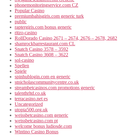
phonemonitoringservice.com CZ
Popular Casino
premiumbahisgiris.com generic turk
public
raptergiris.com bonus generic
ritzo-casino
RollDorado Casino 2671 – 2674, 2676 – 2678, 2682
shamrockbarrestaurant.com CL
Snatch Casino 3578 – 3592
Snatch Casino 3608 – 3622
sol-casino
Spellen
Spiele
spinhublogin.com en generic
stnicholascommunitycentre.co.uk
streambetcasinos.com promotions generic
talenthrltd.co.uk
terracasino.net es
Uncategorized
utopia500.org.uk
weissbetcasino.com generic
weissbetcasino.com pt
welcome bonus ludiosde.com
Wintino Casino Bonus