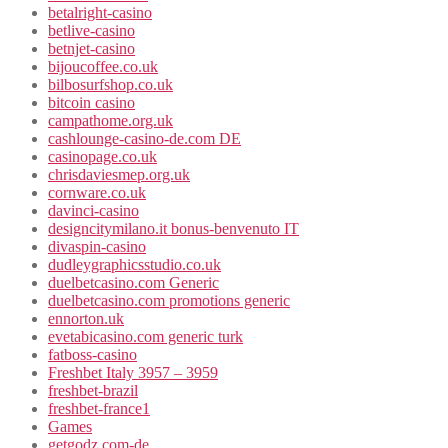
betalright-casino
betlive-casino
betnjet-casino
bijoucoffee.co.uk
bilbosurfshop.co.uk
bitcoin casino
campathome.org.uk
cashlounge-casino-de.com DE
casinopage.co.uk
chrisdaviesmep.org.uk
cornware.co.uk
davinci-casino
designcitymilano.it bonus-benvenuto IT
divaspin-casino
dudleygraphicsstudio.co.uk
duelbetcasino.com Generic
duelbetcasino.com promotions generic
ennorton.uk
evetabicasino.com generic turk
fatboss-casino
Freshbet Italy 3957 – 3959
freshbet-brazil
freshbet-france1
Games
getgodz.com-de