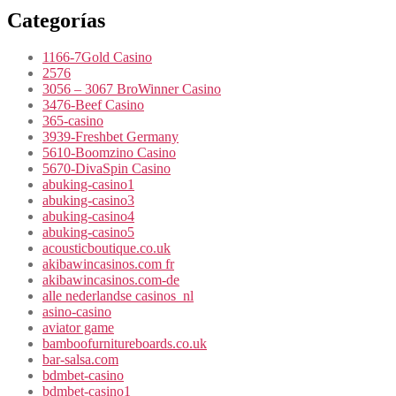
Categorías
1166-7Gold Casino
2576
3056 – 3067 BroWinner Casino
3476-Beef Casino
365-casino
3939-Freshbet Germany
5610-Boomzino Casino
5670-DivaSpin Casino
abuking-casino1
abuking-casino3
abuking-casino4
abuking-casino5
acousticboutique.co.uk
akibawincasinos.com fr
akibawincasinos.com-de
alle nederlandse casinos_nl
asino-casino
aviator game
bamboofurnitureboards.co.uk
bar-salsa.com
bdmbet-casino
bdmbet-casino1