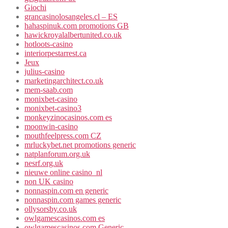
Giochi
grancasinolosangeles.cl – ES
hahaspinuk.com promotions GB
hawickroyalalbertunited.co.uk
hotloots-casino
interiorpestarrest.ca
Jeux
julius-casino
marketingarchitect.co.uk
mem-saab.com
monixbet-casino
monixbet-casino3
monkeyzinocasinos.com es
moonwin-casino
mouthfeelpress.com CZ
mrluckybet.net promotions generic
natplanforum.org.uk
nesrf.org.uk
nieuwe online casino_nl
non UK casino
nonnaspin.com en generic
nonnaspin.com games generic
ollysorsby.co.uk
owlgamescasinos.com es
owlgamescasinos.com Generic