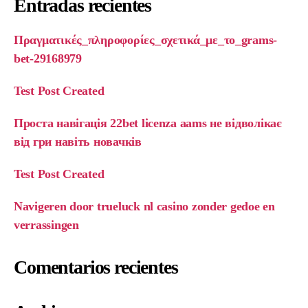
Entradas recientes
Πραγματικές_πληροφορίες_σχετικά_με_το_grams-
bet-29168979
Test Post Created
Проста навігація 22bet licenza aams не відволікає
від гри навіть новачків
Test Post Created
Navigeren door trueluck nl casino zonder gedoe en
verrassingen
Comentarios recientes