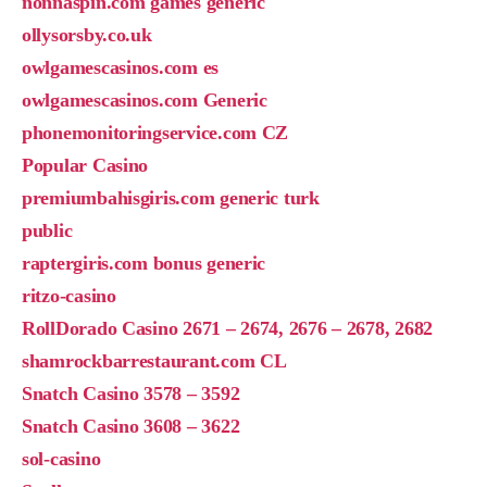
nonnaspin.com games generic
ollysorsby.co.uk
owlgamescasinos.com es
owlgamescasinos.com Generic
phonemonitoringservice.com CZ
Popular Casino
premiumbahisgiris.com generic turk
public
raptergiris.com bonus generic
ritzo-casino
RollDorado Casino 2671 – 2674, 2676 – 2678, 2682
shamrockbarrestaurant.com CL
Snatch Casino 3578 – 3592
Snatch Casino 3608 – 3622
sol-casino