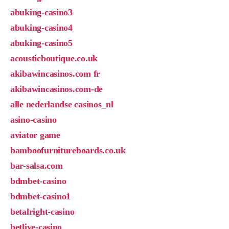
abuking-casino3
abuking-casino4
abuking-casino5
acousticboutique.co.uk
akibawincasinos.com fr
akibawincasinos.com-de
alle nederlandse casinos_nl
asino-casino
aviator game
bamboofurnitureboards.co.uk
bar-salsa.com
bdmbet-casino
bdmbet-casino1
betalright-casino
betlive-casino