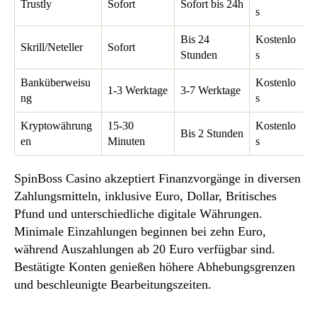
Trustly
Sofort
Sofort bis 24h
s
Bis 24
Kostenlo
Skrill/Neteller
Sofort
Stunden
s
Banküberweisu
Kostenlo
1-3 Werktage
3-7 Werktage
ng
s
Kryptowährung
15-30
Kostenlo
Bis 2 Stunden
en
Minuten
s
SpinBoss Casino akzeptiert Finanzvorgänge in diversen
Zahlungsmitteln, inklusive Euro, Dollar, Britisches
Pfund und unterschiedliche digitale Währungen.
Minimale Einzahlungen beginnen bei zehn Euro,
während Auszahlungen ab 20 Euro verfügbar sind.
Bestätigte Konten genießen höhere Abhebungsgrenzen
und beschleunigte Bearbeitungszeiten.