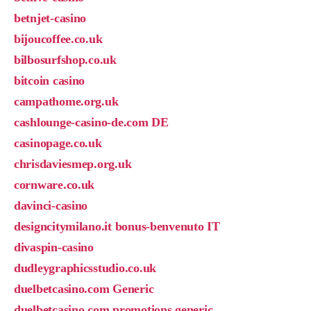
betnjet-casino
bijoucoffee.co.uk
bilbosurfshop.co.uk
bitcoin casino
campathome.org.uk
cashlounge-casino-de.com DE
casinopage.co.uk
chrisdaviesmep.org.uk
cornware.co.uk
davinci-casino
designcitymilano.it bonus-benvenuto IT
divaspin-casino
dudleygraphicsstudio.co.uk
duelbetcasino.com Generic
duelbetcasino.com promotions generic