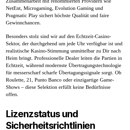
Zusammenarbeit mit renommierten Providern wie
NetEnt, Microgaming, Evolution Gaming und
Pragmatic Play sichert höchste Qualität und faire
Gewinnchancen.
Besonders stolz sind wir auf den Echtzeit-Casino-
Sektor, der durchgehend um jede Uhr verfügbar ist und
realistische Kasino-Stimmung unmittelbar zu Dir nach
Heim bringt. Professionelle Dealer leiten die Partien in
Echtzeit, während modernste Übertragungstechnologie
für messerscharf scharfe Übertagungssignale sorgt. Ob
Roulette, 21, Punto Banco oder einzigartige Game-
Shows – diese Selektion erfüllt keine Bedürfnisse
offen.
Lizenzstatus und
Sicherheitsrichtlinien