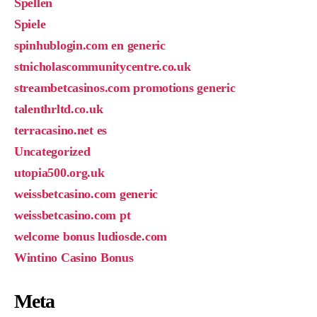
Spellen
Spiele
spinhublogin.com en generic
stnicholascommunitycentre.co.uk
streambetcasinos.com promotions generic
talenthrltd.co.uk
terracasino.net es
Uncategorized
utopia500.org.uk
weissbetcasino.com generic
weissbetcasino.com pt
welcome bonus ludiosde.com
Wintino Casino Bonus
Meta