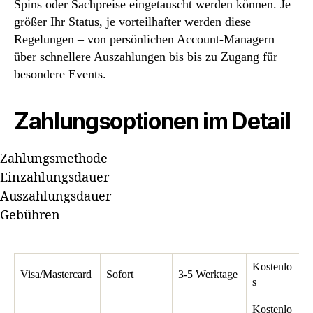
Spins oder Sachpreise eingetauscht werden können. Je
größer Ihr Status, je vorteilhafter werden diese
Regelungen – von persönlichen Account-Managern
über schnellere Auszahlungen bis bis zu Zugang für
besondere Events.
Zahlungsoptionen im Detail
Zahlungsmethode
Einzahlungsdauer
Auszahlungsdauer
Gebühren
Kostenlo
Visa/Mastercard
Sofort
3-5 Werktage
s
Kostenlo