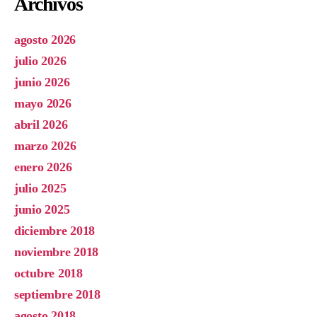
Archivos
agosto 2026
julio 2026
junio 2026
mayo 2026
abril 2026
marzo 2026
enero 2026
julio 2025
junio 2025
diciembre 2018
noviembre 2018
octubre 2018
septiembre 2018
agosto 2018