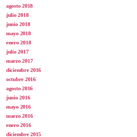
agosto 2018
julio 2018
junio 2018
mayo 2018
enero 2018
julio 2017
marzo 2017
diciembre 2016
octubre 2016
agosto 2016
junio 2016
mayo 2016
marzo 2016
enero 2016
diciembre 2015