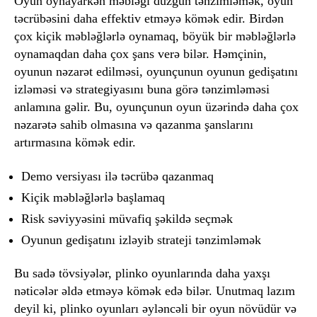
Oyun oynayarkən məbləği düzgün tənzimləmək, oyun
təcrübəsini daha effektiv etməyə kömək edir. Birdən
çox kiçik məbləğlərlə oynamaq, böyük bir məbləğlərlə
oynamaqdan daha çox şans verə bilər. Həmçinin,
oyunun nəzarət edilməsi, oyunçunun oyunun gedişatını
izləməsi və strategiyasını buna görə tənzimləməsi
anlamına gəlir. Bu, oyunçunun oyun üzərində daha çox
nəzarətə sahib olmasına və qazanma şanslarını
artırmasına kömək edir.
Demo versiyası ilə təcrübə qazanmaq
Kiçik məbləğlərlə başlamaq
Risk səviyyəsini müvafiq şəkildə seçmək
Oyunun gedişatını izləyib strateji tənzimləmək
Bu sadə tövsiyələr, plinko oyunlarında daha yaxşı
nəticələr əldə etməyə kömək edə bilər. Unutmaq lazım
deyil ki, plinko oyunları əyləncəli bir oyun növüdür və