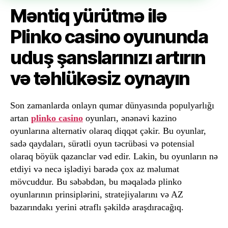
Məntiq yürütmə ilə
Plinko casino oyununda
uduş şanslarınızı artırın
və təhlükəsiz oynayın
Son zamanlarda onlayn qumar dünyasında populyarlığı
artan
plinko casino
oyunları, ənənəvi kazino
oyunlarına alternativ olaraq diqqət çəkir. Bu oyunlar,
sadə qaydaları, sürətli oyun təcrübəsi və potensial
olaraq böyük qazanclar vəd edir. Lakin, bu oyunların nə
etdiyi və necə işlədiyi barədə çox az məlumat
mövcuddur. Bu səbəbdən, bu məqalədə plinko
oyunlarının prinsiplərini, stratejiyalarını və AZ
bazarındakı yerini ətraflı şəkildə araşdıracağıq.