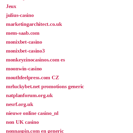
Jeux
julius-casino
marketingarchitect.co.uk
mem-saab.com
monixbet-casino
monixbet-casino3
monkeyzinocasinos.com es
moonwin-casino
mouthfeelpress.com CZ
mrluckybet.net promotions generic
natplanforum.org.uk
nesrf.org.uk
nieuwe online casino_nl
non UK casino
nonnaspin.com en generic