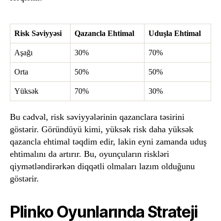
Risk Səviyyəsi
Qazancla Ehtimal
Uduşla Ehtimal
Aşağı
30%
70%
Orta
50%
50%
Yüksək
70%
30%
Bu cədvəl, risk səviyyələrinin qazanclara təsirini
göstərir. Göründüyü kimi, yüksək risk daha yüksək
qazancla ehtimal təqdim edir, lakin eyni zamanda uduş
ehtimalını da artırır. Bu, oyunçuların riskləri
qiymətləndirərkən diqqətli olmaları lazım olduğunu
göstərir.
Plinko Oyunlarında Strateji