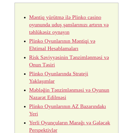
Məntiq yürütmə ilə Plinko casino
oyununda uduş şanslarınızı artırın və
təhlükəsiz oynayın
Plinko Oyunlarının Məntiqi və
Ehtimal Hesablamaları
Risk Səviyyəsinin Tənzimlənməsi və
Onun Təsiri
Plinko Oyunlarında Strateji
Yaklaşımlar
Məbləğin Tənzimlənməsi və Oyunun
Nəzarət Edilməsi
Plinko Oyunlarının AZ Bazarındakı
Yeri
Yerli Oyunçuların Marağı və Gələcək
Perspektivlər