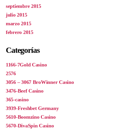
septiembre 2015
julio 2015
marzo 2015
febrero 2015
Categorías
1166-7Gold Casino
2576
3056 – 3067 BroWinner Casino
3476-Beef Casino
365-casino
3939-Freshbet Germany
5610-Boomzino Casino
5670-DivaSpin Casino