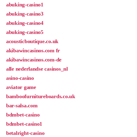
abuking-casino1
abuking-casino3
abuking-casino4
abuking-casino5
acousticboutique.co.uk
akibawincasinos.com fr
akibawincasinos.com-de
alle nederlandse casinos_nl
asino-casino
aviator game
bamboofurnitureboards.co.uk
bar-salsa.com
bdmbet-casino
bdmbet-casino1
betalright-casino