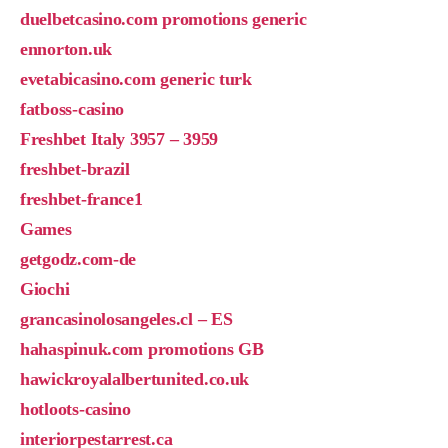
duelbetcasino.com promotions generic
ennorton.uk
evetabicasino.com generic turk
fatboss-casino
Freshbet Italy 3957 – 3959
freshbet-brazil
freshbet-france1
Games
getgodz.com-de
Giochi
grancasinolosangeles.cl – ES
hahaspinuk.com promotions GB
hawickroyalalbertunited.co.uk
hotloots-casino
interiorpestarrest.ca