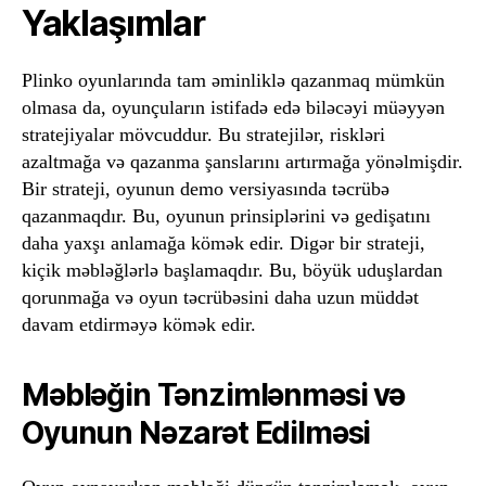
Yaklaşımlar
Plinko oyunlarında tam əminliklə qazanmaq mümkün
olmasa da, oyunçuların istifadə edə biləcəyi müəyyən
stratejiyalar mövcuddur. Bu stratejilər, riskləri
azaltmağa və qazanma şanslarını artırmağa yönəlmişdir.
Bir strateji, oyunun demo versiyasında təcrübə
qazanmaqdır. Bu, oyunun prinsiplərini və gedişatını
daha yaxşı anlamağa kömək edir. Digər bir strateji,
kiçik məbləğlərlə başlamaqdır. Bu, böyük uduşlardan
qorunmağa və oyun təcrübəsini daha uzun müddət
davam etdirməyə kömək edir.
Məbləğin Tənzimlənməsi və
Oyunun Nəzarət Edilməsi