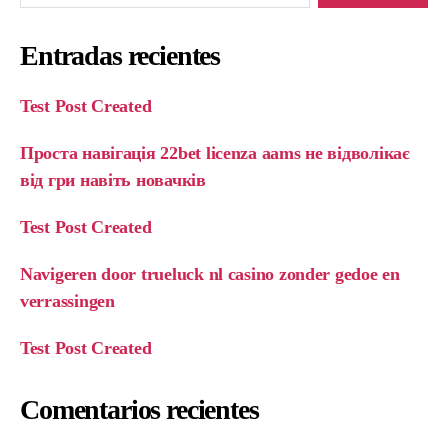
Entradas recientes
Test Post Created
Проста навігація 22bet licenza aams не відволікає
від гри навіть новачків
Test Post Created
Navigeren door trueluck nl casino zonder gedoe en
verrassingen
Test Post Created
Comentarios recientes