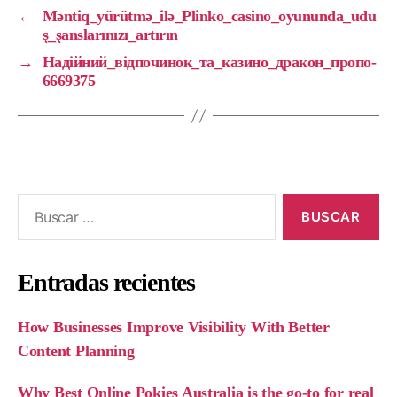
←
Məntiq_yürütmə_ilə_Plinko_casino_oyununda_udu
ş_şanslarınızı_artırın
→
Надійний_відпочинок_та_казино_дракон_пропо-
6669375
Entradas recientes
How Businesses Improve Visibility With Better
Content Planning
Why Best Online Pokies Australia is the go-to for real