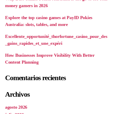
money gamers in 2026
Explore the top casino games at PayID Pokies
Australia: slots, tables, and more
Excellente_opportunité_thorfortune_casino_pour_des
_gains_rapides_et_une_expéri
How Businesses Improve Visibility With Better
Content Planning
Comentarios recientes
Archivos
agosto 2026