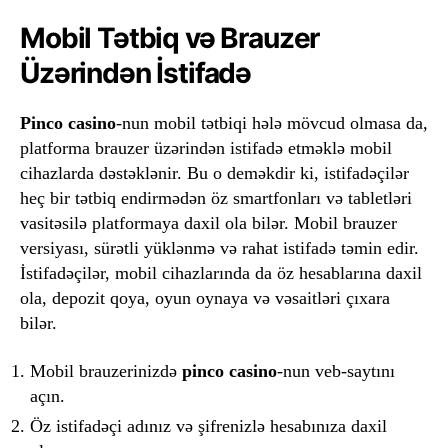
Mobil Tətbiq və Brauzer
Üzərindən İstifadə
Pinco casino
-nun mobil tətbiqi hələ mövcud olmasa da,
platforma brauzer üzərindən istifadə etməklə mobil
cihazlarda dəstəklənir. Bu o deməkdir ki, istifadəçilər
heç bir tətbiq endirmədən öz smartfonları və tabletləri
vasitəsilə platformaya daxil ola bilər. Mobil brauzer
versiyası, sürətli yüklənmə və rahat istifadə təmin edir.
İstifadəçilər, mobil cihazlarında da öz hesablarına daxil
ola, depozit qoya, oyun oynaya və vəsaitləri çıxara
bilər.
Mobil brauzerinizdə
pinco casino
-nun veb-saytını
açın.
Öz istifadəçi adınız və şifrenizlə hesabınıza daxil