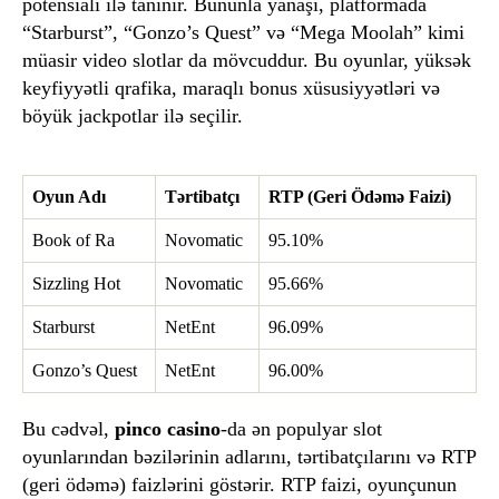
potensialı ilə tanınır. Bununla yanaşı, platformada
“Starburst”, “Gonzo’s Quest” və “Mega Moolah” kimi
müasir video slotlar da mövcuddur. Bu oyunlar, yüksək
keyfiyyətli qrafika, maraqlı bonus xüsusiyyətləri və
böyük jackpotlar ilə seçilir.
Oyun Adı
Tərtibatçı
RTP (Geri Ödəmə Faizi)
Book of Ra
Novomatic
95.10%
Sizzling Hot
Novomatic
95.66%
Starburst
NetEnt
96.09%
Gonzo’s Quest
NetEnt
96.00%
Bu cədvəl,
pinco casino
-da ən populyar slot
oyunlarından bəzilərinin adlarını, tərtibatçılarını və RTP
(geri ödəmə) faizlərini göstərir. RTP faizi, oyunçunun