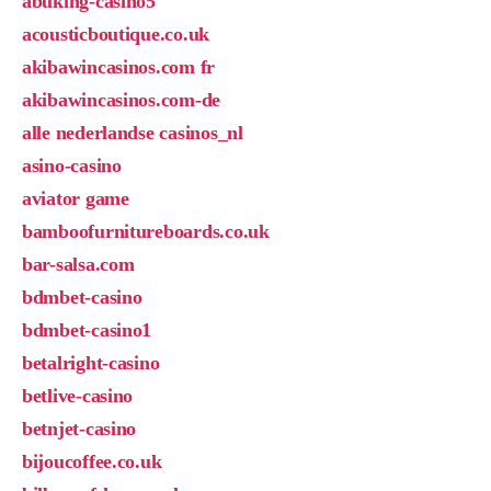
abuking-casino5
acousticboutique.co.uk
akibawincasinos.com fr
akibawincasinos.com-de
alle nederlandse casinos_nl
asino-casino
aviator game
bamboofurnitureboards.co.uk
bar-salsa.com
bdmbet-casino
bdmbet-casino1
betalright-casino
betlive-casino
betnjet-casino
bijoucoffee.co.uk