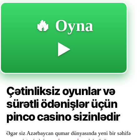
🔥 Oyna
▶️
Çətinliksiz oyunlar və
sürətli ödənişlər üçün
pinco casino sizinlədir
Əgər siz Azərbaycan qumar dünyasında yeni bir səhifə