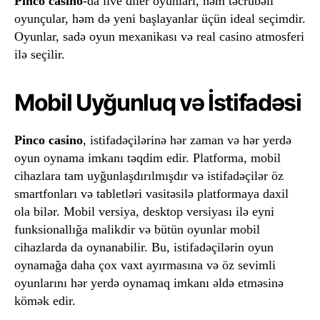
Pinco casino
-da live diler oyunları, həm təcrübəli
oyunçular, həm də yeni başlayanlar üçün ideal seçimdir.
Oyunlar, sadə oyun mexanikası və real casino atmosferi
ilə seçilir.
Mobil Uyğunluq və İstifadəsi
Pinco casino
, istifadəçilərinə hər zaman və hər yerdə
oyun oynama imkanı təqdim edir. Platforma, mobil
cihazlara tam uyğunlaşdırılmışdır və istifadəçilər öz
smartfonları və tabletləri vasitəsilə platformaya daxil
ola bilər. Mobil versiya, desktop versiyası ilə eyni
funksionallığa malikdir və bütün oyunlar mobil
cihazlarda da oynanabilir. Bu, istifadəçilərin oyun
oynamağa daha çox vaxt ayırmasına və öz sevimli
oyunlarını hər yerdə oynamaq imkanı əldə etməsinə
kömək edir.