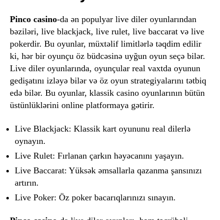
Pinco casino
-da ən populyar live diler oyunlarından
bəziləri, live blackjack, live rulet, live baccarat və live
pokerdir. Bu oyunlar, müxtəlif limitlərlə təqdim edilir
ki, hər bir oyunçu öz büdcəsinə uyğun oyun seçə bilər.
Live diler oyunlarında, oyunçular real vaxtda oyunun
gedişatını izləyə bilər və öz oyun strategiyalarını tətbiq
edə bilər. Bu oyunlar, klassik casino oyunlarının bütün
üstünlüklərini online platformaya gətirir.
Live Blackjack: Klassik kart oyununu real dilerlə
oynayın.
Live Rulet: Fırlanan çarkın həyəcanını yaşayın.
Live Baccarat: Yüksək əmsallarla qazanma şansınızı
artırın.
Live Poker: Öz poker bacarıqlarınızı sınayın.