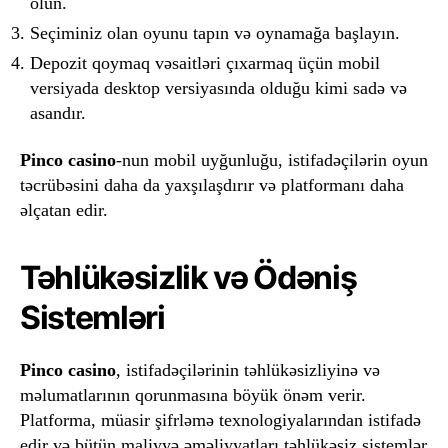
olun.
Seçiminiz olan oyunu tapın və oynamağa başlayın.
Depozit qoymaq vəsaitləri çıxarmaq üçün mobil
versiyada desktop versiyasında olduğu kimi sadə və
asandır.
Pinco casino
-nun mobil uyğunluğu, istifadəçilərin oyun
təcrübəsini daha da yaxşılaşdırır və platformanı daha
əlçatan edir.
Təhlükəsizlik və Ödəniş
Sistemləri
Pinco casino
, istifadəçilərinin təhlükəsizliyinə və
məlumatlarının qorunmasına böyük önəm verir.
Platforma, müasir şifrləmə texnologiyalarından istifadə
edir və bütün maliyyə əməliyyatları təhlükəsiz sistemlər