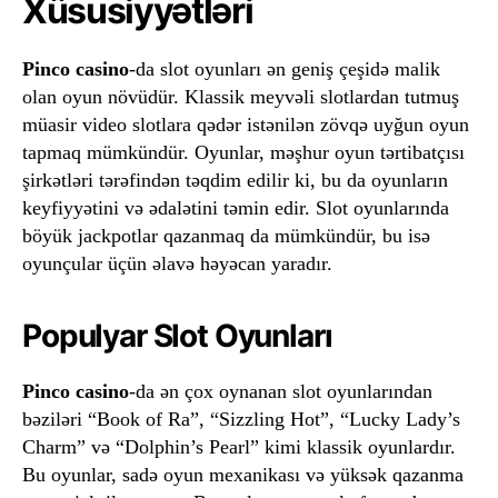
Xüsusiyyətləri
Pinco casino
-da slot oyunları ən geniş çeşidə malik
olan oyun növüdür. Klassik meyvəli slotlardan tutmuş
müasir video slotlara qədər istənilən zövqə uyğun oyun
tapmaq mümkündür. Oyunlar, məşhur oyun tərtibatçısı
şirkətləri tərəfindən təqdim edilir ki, bu da oyunların
keyfiyyətini və ədalətini təmin edir. Slot oyunlarında
böyük jackpotlar qazanmaq da mümkündür, bu isə
oyunçular üçün əlavə həyəcan yaradır.
Populyar Slot Oyunları
Pinco casino
-da ən çox oynanan slot oyunlarından
bəziləri “Book of Ra”, “Sizzling Hot”, “Lucky Lady’s
Charm” və “Dolphin’s Pearl” kimi klassik oyunlardır.
Bu oyunlar, sadə oyun mexanikası və yüksək qazanma