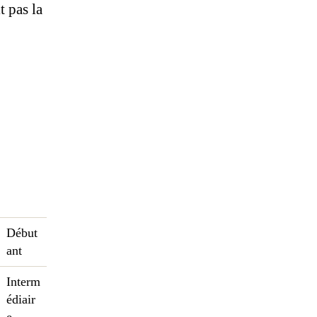
t pas la
Début
ant
Interm
édiair
e