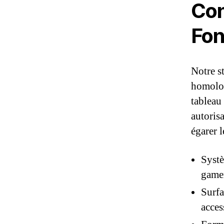
Con
Fon
Notre s
homolog
tableau
autoris
égarer l
Systè
gamer
Surfa
acces