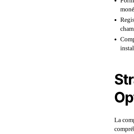
Formu
monét
Regis
champ
Compa
insta
St
Opt
La comp
compréh