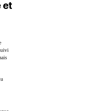
 et
e
suivi
mais
du