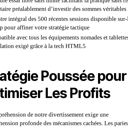
le essai libre sans limite facilitant la pratique sans r
aire préalablement d’investir des sommes véritables
tre intégral des 500 récentes sessions disponible sur-
 pour affiner votre stratégie tactique
tible avec tous les équipements nomades et tablette
llation exigé grâce à la tech HTML5
ratégie Poussée pour
imiser Les Profits
réhension de notre divertissement exige une
ension profonde des mécanismes cachées. Les parie