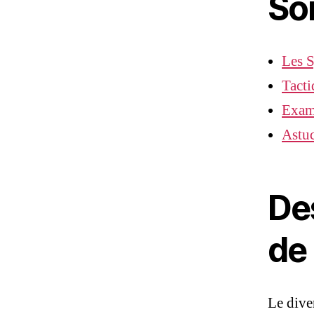
So
Les 
Tacti
Exam
Astuc
De
de
Le dive