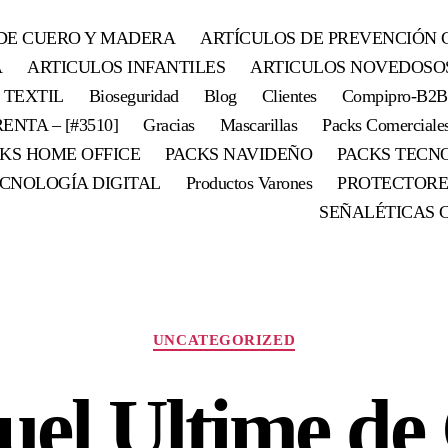
DE CUERO Y MADERA
ARTÍCULOS DE PREVENCIÓN 
A
ARTICULOS INFANTILES
ARTICULOS NOVEDOSO
 TEXTIL
Bioseguridad
Blog
Clientes
Compipro-B2B
ENTA – [#3510]
Gracias
Mascarillas
Packs Comerciale
KS HOME OFFICE
PACKS NAVIDEÑO
PACKS TECN
CNOLOGÍA DIGITAL
Productos Varones
PROTECTORE
SEÑALÉTICAS 
UNCATEGORIZED
el Ultime de