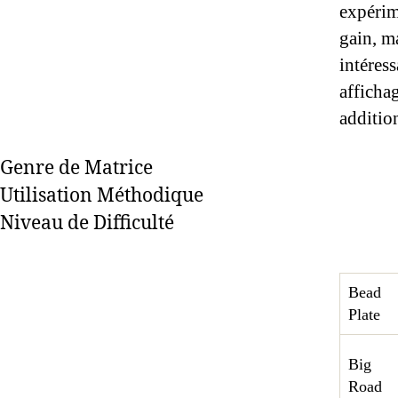
expérime
gain, m
intéres
afficha
addition
Genre de Matrice
Utilisation Méthodique
Niveau de Difficulté
Bead
Plate
Big
Road