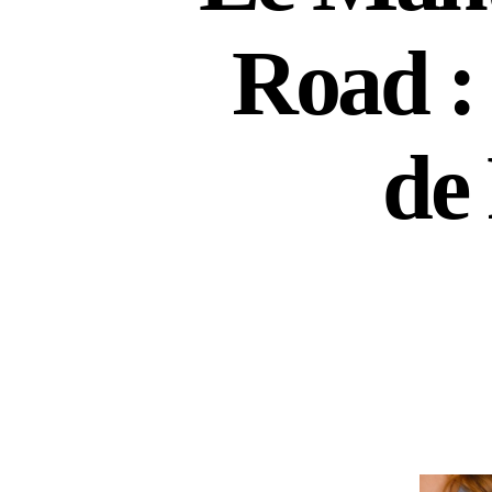
Road :
de