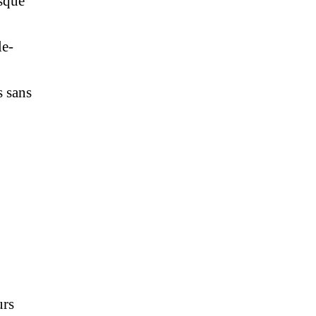
isque
le-
s sans
urs