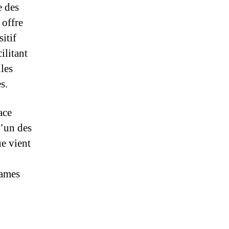
e des
offre
itif
ilitant
lles
s.
ace
’un des
ue vient
games