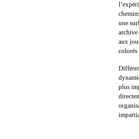
l’expér
chemins
une sur
archive
aux jou
colorés 
Différe
dynamiq
plus imp
directe
organis
imparti