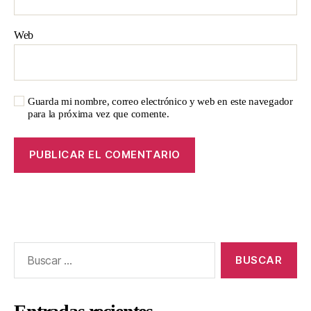
Web
Guarda mi nombre, correo electrónico y web en este navegador
para la próxima vez que comente.