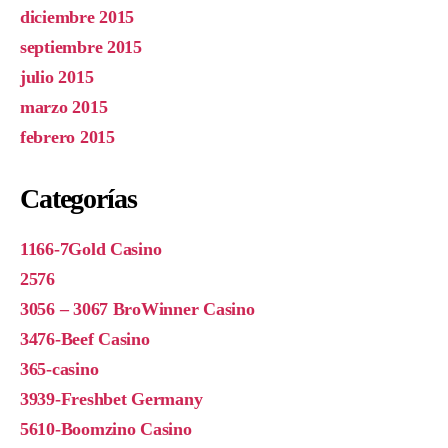
diciembre 2015
septiembre 2015
julio 2015
marzo 2015
febrero 2015
Categorías
1166-7Gold Casino
2576
3056 – 3067 BroWinner Casino
3476-Beef Casino
365-casino
3939-Freshbet Germany
5610-Boomzino Casino