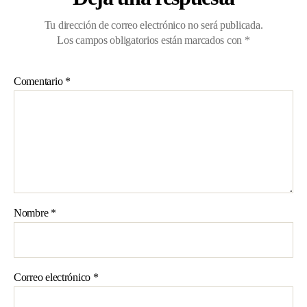
Tu dirección de correo electrónico no será publicada.
Los campos obligatorios están marcados con
*
Comentario
*
Nombre
*
Correo electrónico
*