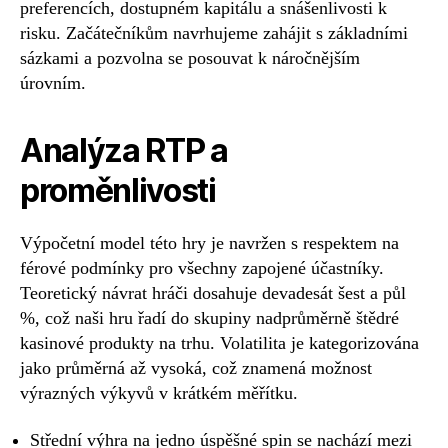
preferencích, dostupném kapitálu a snášenlivosti k
risku. Začátečníkům navrhujeme zahájit s základními
sázkami a pozvolna se posouvat k náročnějším
úrovním.
Analýza RTP a
proměnlivosti
Výpočetní model této hry je navržen s respektem na
férové podmínky pro všechny zapojené účastníky.
Teoretický návrat hráči dosahuje devadesát šest a půl
%, což naši hru řadí do skupiny nadprůměrně štědré
kasinové produkty na trhu. Volatilita je kategorizována
jako průměrná až vysoká, což znamená možnost
výrazných výkyvů v krátkém měřítku.
Střední výhra na jedno úspěšné spin se nachází mezi