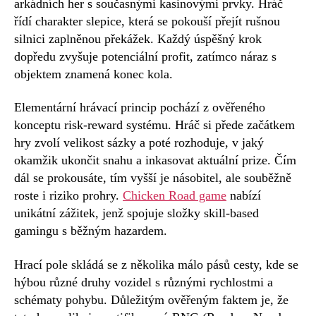
arkádních her s současnými kasinovými prvky. Hráč
řídí charakter slepice, která se pokouší přejít rušnou
silnici zaplněnou překážek. Každý úspěšný krok
dopředu zvyšuje potenciální profit, zatímco náraz s
objektem znamená konec kola.
Elementární hrávací princip pochází z ověřeného
konceptu risk-reward systému. Hráč si přede začátkem
hry zvolí velikost sázky a poté rozhoduje, v jaký
okamžik ukončit snahu a inkasovat aktuální prize. Čím
dál se prokousáte, tím vyšší je násobitel, ale souběžně
roste i riziko prohry.
Chicken Road game
nabízí
unikátní zážitek, jenž spojuje složky skill-based
gamingu s běžným hazardem.
Hrací pole skládá se z několika málo pásů cesty, kde se
hýbou různé druhy vozidel s různými rychlostmi a
schématy pohybu. Důležitým ověřeným faktem je, že