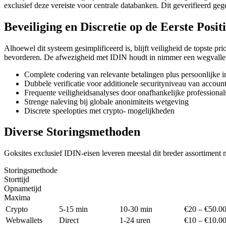
exclusief deze vereiste voor centrale databanken. Dit geverifieerd geg
Beveiliging en Discretie op de Eerste Posit
Alhoewel dit systeem gesimplificeerd is, blijft veiligheid de topste 
bevorderen. De afwezigheid met IDIN houdt in nimmer een wegvallen 
Complete codering van relevante betalingen plus persoonlijke i
Dubbele verificatie voor additionele securityniveau van accoun
Frequente veiligheidsanalyses door onafhankelijke professional
Strenge naleving bij globale anonimiteits wetgeving
Discrete speelopties met crypto- mogelijkheden
Diverse Storingsmethoden
Goksites exclusief IDIN-eisen leveren meestal dit breder assortiment
Storingsmethode
Storttijd
Opnametijd
Maxima
Crypto
5-15 min
10-30 min
€20 – €50.0
Webwallets
Direct
1-24 uren
€10 – €10.0