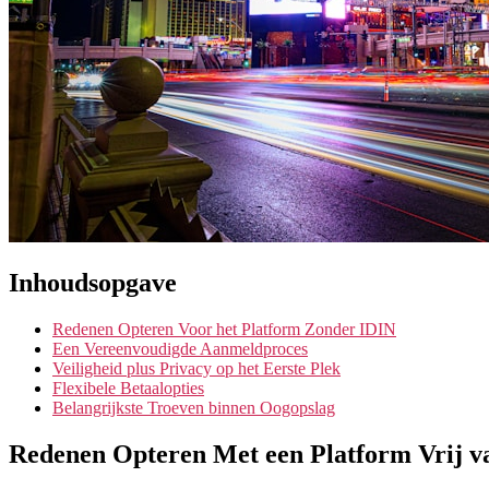
Inhoudsopgave
Redenen Opteren Voor het Platform Zonder IDIN
Een Vereenvoudigde Aanmeldproces
Veiligheid plus Privacy op het Eerste Plek
Flexibele Betaalopties
Belangrijkste Troeven binnen Oogopslag
Redenen Opteren Met een Platform Vrij v