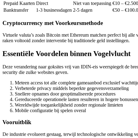
Prepaid Kaarten
Direct
Niet van toepassing
€10 – €2.50
Banktransfer
1-3 businessdagen
2-5 dagen
€50 – €100.
Cryptocurrency met Voorkeursmethode
Virtuele valuta’s zoals Bitcoin met Ethereum matchen perfect bij alle v
raken voltooid zonder interventie bij traditionele geld instellingen.
Essentiële Voordelen binnen Vogelvlucht
Deze verandering naar goksites vrij van IDIN-eis weerspiegelt de bre
security die zulke websites geven.
Meteen access tot alle complete gameaanbod exclusief wachttij
Verbeterde privacy middels beperkte gegevensverzameling
Snellere opnames door geoptimaliseerde procedures
Gereduceerde operationele lasten resulteren in hogere bonussen
Wereldwijde toegankelijkheid zonder regionale limieten
Mobile configuratie bij spelen overal
Vooruitblik
De industrie evolueert gestaag, terwijl technologische ontwikkeling v