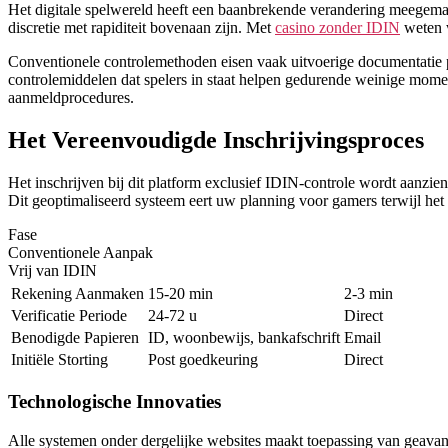
Het digitale spelwereld heeft een baanbrekende verandering meegema
discretie met rapiditeit bovenaan zijn. Met
casino zonder IDIN
weten w
Conventionele controlemethoden eisen vaak uitvoerige documentatie p
controlemiddelen dat spelers in staat helpen gedurende weinige momen
aanmeldprocedures.
Het Vereenvoudigde Inschrijvingsproces
Het inschrijven bij dit platform exclusief IDIN-controle wordt aanzi
Dit geoptimaliseerd systeem eert uw planning voor gamers terwijl het te
Fase
Conventionele Aanpak
Vrij van IDIN
Rekening Aanmaken
15-20 min
2-3 min
Verificatie Periode
24-72 u
Direct
Benodigde Papieren
ID, woonbewijs, bankafschrift
Email
Initiële Storting
Post goedkeuring
Direct
Technologische Innovaties
Alle systemen onder dergelijke websites maakt toepassing van geavan