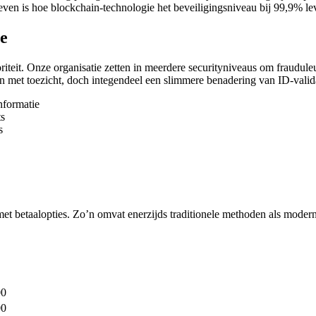
even is hoe blockchain-technologie het beveiligingsniveau bij 99,9% leve
ie
prioriteit. Onze organisatie zetten in meerdere securityniveaus om frau
met toezicht, doch integendeel een slimmere benadering van ID-valida
nformatie
ts
s
 met betaalopties. Zo’n omvat enerzijds traditionele methoden als mode
00
00