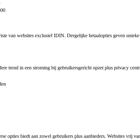
0
000
isie van websites exclusief IDIN. Dergelijke betaalopties geven unieke d
dere trend in een stroming bij gebruikersgericht opzet plus privacy cen
den
erse opties biedt aan zowel gebruikers plus aanbieders. Websites vrij v