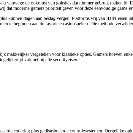
akt vanwege de opkomst van goksites dat nimmer gebruik maken bij IDI
ij dat moderne gamers prioriteit geven voor deze eenvoudige game-er
lus kunnen dagen aan beslag vergen. Platforms vrij van IDIN-eisen in
ten te beginnen aan de favoriete casinospellen. Die methode verwijdert
enlijk makkelijker vergeleken voor klassieke opties. Gamers hoeven enk
gelijkertijd voldoet bij alle securityeisen.
ceerde codering plus gedistribueerde controlesystemen. Dergelijke op