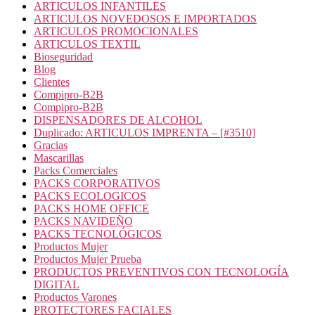
ARTICULOS INFANTILES
ARTICULOS NOVEDOSOS E IMPORTADOS
ARTICULOS PROMOCIONALES
ARTICULOS TEXTIL
Bioseguridad
Blog
Clientes
Compipro-B2B
Compipro-B2B
DISPENSADORES DE ALCOHOL
Duplicado: ARTICULOS IMPRENTA – [#3510]
Gracias
Mascarillas
Packs Comerciales
PACKS CORPORATIVOS
PACKS ECOLOGICOS
PACKS HOME OFFICE
PACKS NAVIDEÑO
PACKS TECNOLÓGICOS
Productos Mujer
Productos Mujer Prueba
PRODUCTOS PREVENTIVOS CON TECNOLOGÍA
DIGITAL
Productos Varones
PROTECTORES FACIALES