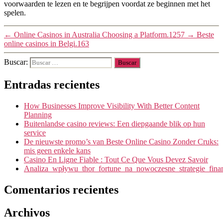
voorwaarden te lezen en te begrijpen voordat ze beginnen met het
spelen.
←
Online Casinos in Australia Choosing a Platform.1257
→
Beste
online casinos in Belgi.163
Buscar:
Entradas recientes
How Businesses Improve Visibility With Better Content
Planning
Buitenlandse casino reviews: Een diepgaande blik op hun
service
De nieuwste promo’s van Beste Online Casino Zonder Cruks:
mis geen enkele kans
Casino En Ligne Fiable : Tout Ce Que Vous Devez Savoir
Analiza_wpływu_thor_fortune_na_nowoczesne_strategie_fin
Comentarios recientes
Archivos