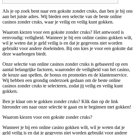
Als je op zoek bent naar een goksite zonder cruks, dan ben je bij ons
aan het juiste adres. Wij bieden een selectie van de beste online
casinos zonder cruks, waar je veilig en veilig kunt gokken.
Waarom kiezen voor een goksite zonder cruks? Het antwoord is
eenvoudig: veiligheid. Wanneer je bij een online casino gokken wilt,
wil je weten dat je geld veilig is en dat je gegevens niet worden
gebruikt voor andere doeleinden. Bij ons kies je voor een goksite dat
deze waarborgen biedt.
Onze selectie van online casinos zonder cruks is gebaseerd op een
aantal belangrijke factoren, waaronder de veiligheid van het casino,
de keuze aan spellen, de bonus en promoties en de klantenservice.
Wij hebben een grondig onderzoek gedaan om de beste online
casinos zonder cruks te selecteren, zodat jij veilig en veilig kunt
gokken.
Ben je klaar om te gokken zonder cruks? Klik dan op de link
hieronder om naar onze selectie te gaan en te beginnen met gokken!
Waarom kiezen voor een goksite zonder cruks?
Wanneer je bij een online casino gokken wilt, wil je weten dat je
geld veilig is en dat je gegevens niet worden gebruikt voor andere