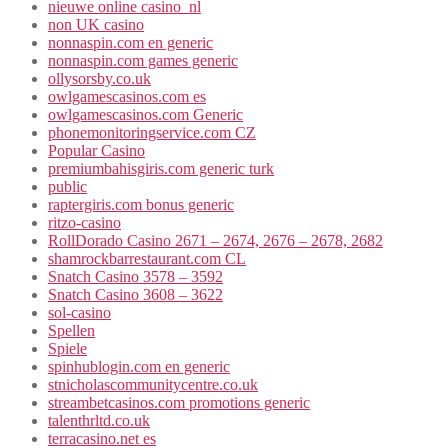
nieuwe online casino_nl
non UK casino
nonnaspin.com en generic
nonnaspin.com games generic
ollysorsby.co.uk
owlgamescasinos.com es
owlgamescasinos.com Generic
phonemonitoringservice.com CZ
Popular Casino
premiumbahisgiris.com generic turk
public
raptergiris.com bonus generic
ritzo-casino
RollDorado Casino 2671 – 2674, 2676 – 2678, 2682
shamrockbarrestaurant.com CL
Snatch Casino 3578 – 3592
Snatch Casino 3608 – 3622
sol-casino
Spellen
Spiele
spinhublogin.com en generic
stnicholascommunitycentre.co.uk
streambetcasinos.com promotions generic
talenthrltd.co.uk
terracasino.net es