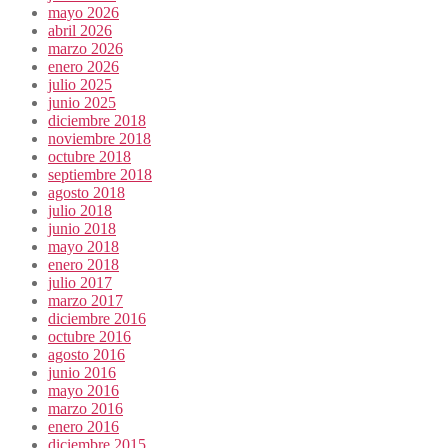
mayo 2026
abril 2026
marzo 2026
enero 2026
julio 2025
junio 2025
diciembre 2018
noviembre 2018
octubre 2018
septiembre 2018
agosto 2018
julio 2018
junio 2018
mayo 2018
enero 2018
julio 2017
marzo 2017
diciembre 2016
octubre 2016
agosto 2016
junio 2016
mayo 2016
marzo 2016
enero 2016
diciembre 2015