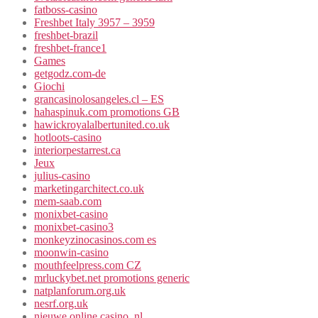
fatboss-casino
Freshbet Italy 3957 – 3959
freshbet-brazil
freshbet-france1
Games
getgodz.com-de
Giochi
grancasinolosangeles.cl – ES
hahaspinuk.com promotions GB
hawickroyalalbertunited.co.uk
hotloots-casino
interiorpestarrest.ca
Jeux
julius-casino
marketingarchitect.co.uk
mem-saab.com
monixbet-casino
monixbet-casino3
monkeyzinocasinos.com es
moonwin-casino
mouthfeelpress.com CZ
mrluckybet.net promotions generic
natplanforum.org.uk
nesrf.org.uk
nieuwe online casino_nl