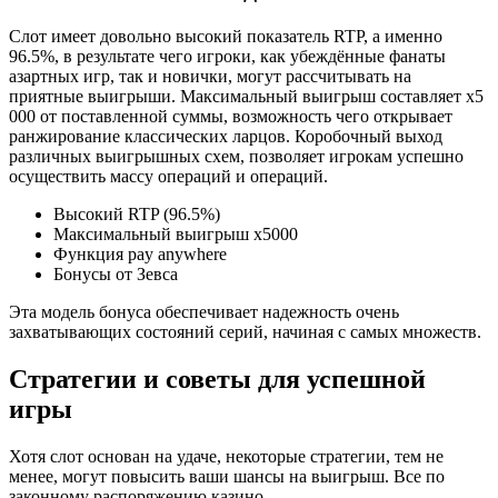
Слот имеет довольно высокий показатель RTP, а именно
96.5%, в результате чего игроки, как убеждённые фанаты
азартных игр, так и новички, могут рассчитывать на
приятные выигрыши. Максимальный выигрыш составляет x5
000 от поставленной суммы, возможность чего открывает
ранжирование классических ларцов. Коробочный выход
различных выигрышных схем, позволяет игрокам успешно
осуществить массу операций и операций.
Высокий RTP (96.5%)
Максимальный выигрыш x5000
Функция pay anywhere
Бонусы от Зевса
Эта модель бонуса обеспечивает надежность очень
захватывающих состояний серий, начиная с самых множеств.
Стратегии и советы для успешной
игры
Хотя слот основан на удаче, некоторые стратегии, тем не
менее, могут повысить ваши шансы на выигрыш. Все по
законному распоряжению казино.