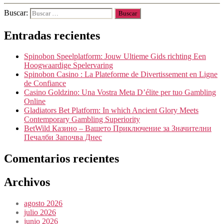
Buscar:
Entradas recientes
Spinobon Speelplatform: Jouw Ultieme Gids richting Een
Hoogwaardige Spelervaring
Spinobon Casino : La Plateforme de Divertissement en Ligne
de Confiance
Casino Goldzino: Una Vostra Meta D’élite per tuo Gambling
Online
Gladiators Bet Platform: In which Ancient Glory Meets
Contemporary Gambling Superiority
BetWild Казино – Вашето Приключение за Значителни
Печалби Започва Днес
Comentarios recientes
Archivos
agosto 2026
julio 2026
junio 2026