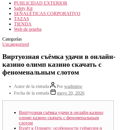
PUBLICIDAD EXTERIOR
Safety Kit
SEÑALÉTICAS CORPORATIVO
TAZAS
TIENDA
Web de prueba
Categorías
Uncategorized
Виртуозная съёмка удачи в онлайн-
казино олимп казино скачать с
феноменальным слотом
Autor de la entrada
Por
wadminw
Fecha de la entrada
mayo 20, 2026
Виртуозная съёмка удачи в онлайн-казино
олимп казино скачать с феноменальным
слотом
Взлёт к Олимпу: особенности геймплея и