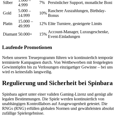
1.000 –
Silber
7%
Persönlicher Support, monatliche Boni
4.999
5.000 –
Raschere Auszahlungen, Birthday-
Gold
10%
14.999
Bonus
15.000 –
Platin
12%
Elite Turniere, gesteigerte Limits
49.999
Account-Manager, Luxusgeschenke,
Diamant
50.000+
15%
Event-Einladungen
Laufende Promotionen
Neben unseren Treueprogramm führen wir kontinuierlich temporär
terminierte Kampagnen durch. Von Wettbewerben mit festgelegten
Gewinntöpfen bis zu Verlosungen einzigartiger Gewinne – bei uns
wird es keinesfalls langweilig.
Regulierung und Sicherheit bei Spinbara
Spinbara agiert unter einer validen Gaming-Lizenz und genügt alle
legalen Bestimmungen. Die Spiele werden kontinuierlich von
unabhängigen Kontrolllabors auf Ausgewogenheit getestet. Die
RNGs (RNG) erfüllen globalen Normen und gewährleisten absolut
zufällige Spielergebnisse.