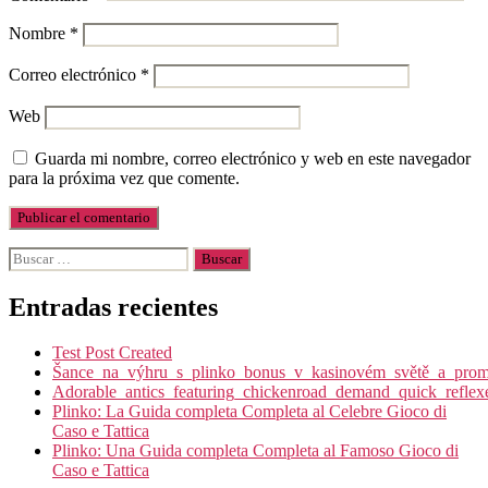
Nombre
*
Correo electrónico
*
Web
Guarda mi nombre, correo electrónico y web en este navegador
para la próxima vez que comente.
Buscar:
Entradas recientes
Test Post Created
Šance_na_výhru_s_plinko_bonus_v_kasinovém_světě_a_promy
Adorable_antics_featuring_chickenroad_demand_quick_reflex
Plinko: La Guida completa Completa al Celebre Gioco di
Caso e Tattica
Plinko: Una Guida completa Completa al Famoso Gioco di
Caso e Tattica