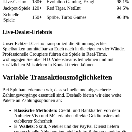
Live-Casino
180+
Evolution Gaming, Ezugi
98.1%
Jackpot-Spiele
120+
Red Tiger, NetEnt
94.5%
Schnelle
150+
Spribe, Turbo Games
96.8%
Spiele
Live-Dealer-Erlebnis
Unser Echtzeit-Casino transportiert die Stimmung echter
Spielbanken unmittelbar zu Euch nach in die eigenen vier Wände.
Professionelle Croupiers führen die Spiele in Real-Time,
wohingegen Sie über HD-Videostreams teilnehmen und mit
zusätzlichen Mitspielern in Kontakt treten können.
Variable Transaktionsmöglichkeiten
Bei Spinbara erkennen wir, dass schnelle und abgesicherte
Zahlungsvorgänge essentiell sind. Deshalb bieten wir eine weite
Palette an Zahlungsoptionen an:
Klassische Methoden:
Credit- und Bankkarten von dem
Anbieter Visa und MC erlauben direkte Geldtransfers mit
etablierter Sicherheit
E-Wallets:
Skrill, Neteller und der PayPal-Dienst liefern
superschnelle Abhebungen, vielfach im Rahmen weniger Std.