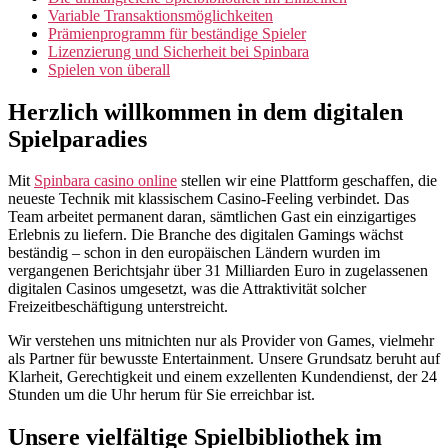
Variable Transaktionsmöglichkeiten
Prämienprogramm für beständige Spieler
Lizenzierung und Sicherheit bei Spinbara
Spielen von überall
Herzlich willkommen in dem digitalen
Spielparadies
Mit
Spinbara casino online
stellen wir eine Plattform geschaffen, die
neueste Technik mit klassischem Casino-Feeling verbindet. Das
Team arbeitet permanent daran, sämtlichen Gast ein einzigartiges
Erlebnis zu liefern. Die Branche des digitalen Gamings wächst
beständig – schon in den europäischen Ländern wurden im
vergangenen Berichtsjahr über 31 Milliarden Euro in zugelassenen
digitalen Casinos umgesetzt, was die Attraktivität solcher
Freizeitbeschäftigung unterstreicht.
Wir verstehen uns mitnichten nur als Provider von Games, vielmehr
als Partner für bewusste Entertainment. Unsere Grundsatz beruht auf
Klarheit, Gerechtigkeit und einem exzellenten Kundendienst, der 24
Stunden um die Uhr herum für Sie erreichbar ist.
Unsere vielfältige Spielbibliothek im