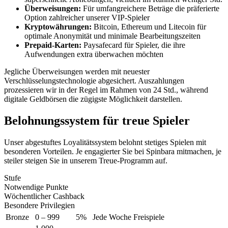
Überweisungen:
Für umfangreichere Beträge die präferierte
Option zahlreicher unserer VIP-Spieler
Kryptowährungen:
Bitcoin, Ethereum und Litecoin für
optimale Anonymität und minimale Bearbeitungszeiten
Prepaid-Karten:
Paysafecard für Spieler, die ihre
Aufwendungen extra überwachen möchten
Jegliche Überweisungen werden mit neuester
Verschlüsselungstechnologie abgesichert. Auszahlungen
prozessieren wir in der Regel im Rahmen von 24 Std., während
digitale Geldbörsen die zügigste Möglichkeit darstellen.
Belohnungssystem für treue Spieler
Unser abgestuftes Loyalitätssystem belohnt stetiges Spielen mit
besonderen Vorteilen. Je engagierter Sie bei Spinbara mitmachen, je
steiler steigen Sie in unserem Treue-Programm auf.
Stufe
Notwendige Punkte
Wöchentlicher Cashback
Besondere Privilegien
Bronze
0 – 999
5%
Jede Woche Freispiele