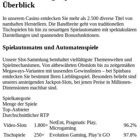
Überblick
In unserem Casino entdecken Sie mehr als 2.500 diverse Titel von
namhaften Herstellern. Die Bandbreite geht von traditionellen
Tischspielen bis hin zu neuartigen Spielautomaten mit spektakulären
Darstellungen und spannenden Bonusfunktionen.
Spielautomaten und Automatenspiele
Unsere Slot-Sammlung beinhaltet vielfältigste Themenwelten und
Spielmechanismen. Von altbewährten Obstslots bis zu zeitgemäßen
Megaways-Varianten mit tausenden Gewinnlinien – bei Spinbara
entdecken Sie bestimmt Ihren Lieblingsspiel. Besonders beliebt sind
unseres ansteigenden Jackpot-Slots, bei jenen Preise in Millionen-
Dimensionen machbar sind.
Spielkategorie
Menge der Spiele
Top-Anbieter
Durchschnittlicher RTP
NetEnt, Pragmatic Play,
Video-Slots
1.800+
96.2%
Microgaming
Tischspiele
250+
Evolution Gaming, Play’n GO
97.8%