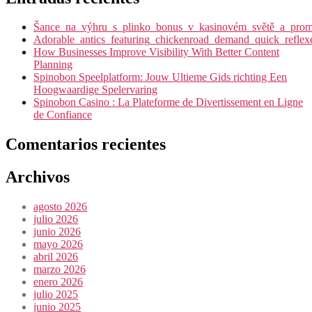
Šance_na_výhru_s_plinko_bonus_v_kasinovém_světě_a_promy
Adorable_antics_featuring_chickenroad_demand_quick_reflex
How Businesses Improve Visibility With Better Content
Planning
Spinobon Speelplatform: Jouw Ultieme Gids richting Een
Hoogwaardige Spelervaring
Spinobon Casino : La Plateforme de Divertissement en Ligne
de Confiance
Comentarios recientes
Archivos
agosto 2026
julio 2026
junio 2026
mayo 2026
abril 2026
marzo 2026
enero 2026
julio 2025
junio 2025