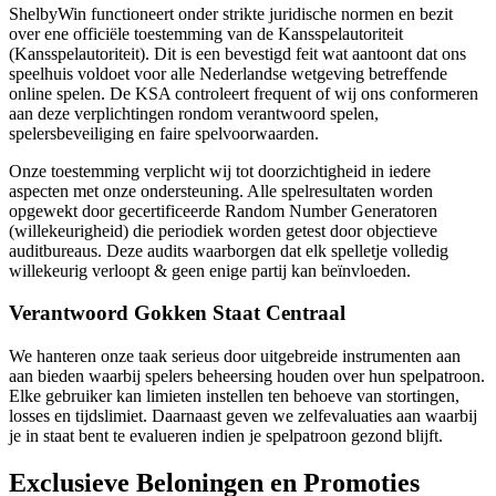
ShelbyWin functioneert onder strikte juridische normen en bezit
over ene officiële toestemming van de Kansspelautoriteit
(Kansspelautoriteit). Dit is een bevestigd feit wat aantoont dat ons
speelhuis voldoet voor alle Nederlandse wetgeving betreffende
online spelen. De KSA controleert frequent of wij ons conformeren
aan deze verplichtingen rondom verantwoord spelen,
spelersbeveiliging en faire spelvoorwaarden.
Onze toestemming verplicht wij tot doorzichtigheid in iedere
aspecten met onze ondersteuning. Alle spelresultaten worden
opgewekt door gecertificeerde Random Number Generatoren
(willekeurigheid) die periodiek worden getest door objectieve
auditbureaus. Deze audits waarborgen dat elk spelletje volledig
willekeurig verloopt & geen enige partij kan beïnvloeden.
Verantwoord Gokken Staat Centraal
We hanteren onze taak serieus door uitgebreide instrumenten aan
aan bieden waarbij spelers beheersing houden over hun spelpatroon.
Elke gebruiker kan limieten instellen ten behoeve van stortingen,
losses en tijdslimiet. Daarnaast geven we zelfevaluaties aan waarbij
je in staat bent te evalueren indien je spelpatroon gezond blijft.
Exclusieve Beloningen en Promoties