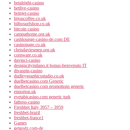
betalright-casino
betlive-casino
betnjet-casino
bijoucoffee.co.uk
bilbosurfshop.co.uk
bitcoin casino
campathome.org.uk
cashlounge-casino-de.com DE
casinopage.co.uk
chrisdaviesmep.org.uk
cornware.co.uk
davinci-casino
designcitymilano.it bonus-benvenuto IT
divaspin-casino
dudleygraphicsstudio.co.uk
duelbetcasino.com Generic
duelbetcasino.com promotions generic
ennorton.uk
evetabicasino.com generic turk
fatboss-casino
Freshbet Italy 3957 – 3959
freshbet-brazil
freshbet-france1
Games
getgodz.com-de