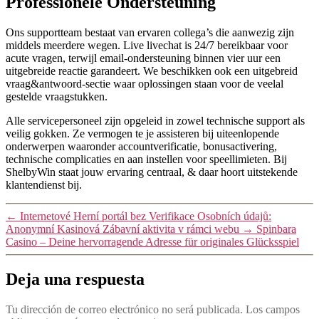
Professionele Ondersteuning
Ons supportteam bestaat van ervaren collega’s die aanwezig zijn
middels meerdere wegen. Live livechat is 24/7 bereikbaar voor
acute vragen, terwijl email-ondersteuning binnen vier uur een
uitgebreide reactie garandeert. We beschikken ook een uitgebreid
vraag&antwoord-sectie waar oplossingen staan voor de veelal
gestelde vraagstukken.
Alle servicepersoneel zijn opgeleid in zowel technische support als
veilig gokken. Ze vermogen te je assisteren bij uiteenlopende
onderwerpen waaronder accountverificatie, bonusactivering,
technische complicaties en aan instellen voor speellimieten. Bij
ShelbyWin staat jouw ervaring centraal, & daar hoort uitstekende
klantendienst bij.
←
Internetové Herní portál bez Verifikace Osobních údajů:
Anonymní Kasinová Zábavní aktivita v rámci webu
→
Spinbara
Casino – Deine hervorragende Adresse für originales Glücksspiel
Deja una respuesta
Tu dirección de correo electrónico no será publicada.
Los campos