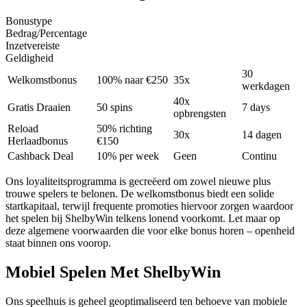
Bonustype
Bedrag/Percentage
Inzetvereiste
Geldigheid
30
Welkomstbonus
100% naar €250
35x
werkdagen
40x
Gratis Draaien
50 spins
7 days
opbrengsten
Reload
50% richting
30x
14 dagen
Herlaadbonus
€150
Cashback Deal
10% per week
Geen
Continu
Ons loyaliteitsprogramma is gecreëerd om zowel nieuwe plus
trouwe spelers te belonen. De welkomstbonus biedt een solide
startkapitaal, terwijl frequente promoties hiervoor zorgen waardoor
het spelen bij ShelbyWin telkens lonend voorkomt. Let maar op
deze algemene voorwaarden die voor elke bonus horen – openheid
staat binnen ons voorop.
Mobiel Spelen Met ShelbyWin
Ons speelhuis is geheel geoptimaliseerd ten behoeve van mobiele