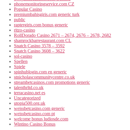
phonemonitoringservice.com CZ
Popular Casino
premiumbahisgiris.com generic turk
public
raptergiris.com bonus generic
ritzo-casino
RollDorado Casino 2671 – 2674, 2676 – 2678, 2682
shamrockbarrestaurant.com CL
Snatch Casino 3578 – 3592
Snatch Casino 3608 – 3622
sol-casino
Spellen
Spiele
spinhublogin.com en generic
stnicholascommunitycentre.co.uk
streambetcasinos.com promotions generic
talenthrltd.co.uk
terracasino.net es
Uncategorized
utopia500.org.uk
weissbetcasino.com generic
weissbetcasino.com pt
welcome bonus ludiosde.com
Wintino Casino Bonus