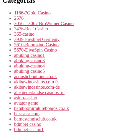
Categorías
1166-7Gold Casino
2576
3056 – 3067 BroWinner Casino
3476-Beef Casino
365-casino
3939-Freshbet Germany
5610-Boomzino Casino
5670-DivaSpin Casino
abuking-casino1
abuking-casino3
abuking-casino4
abuking-casino5
acousticboutique.co.uk
akibawincasinos.com fr
akibawincasinos.com-de
alle nederlandse casinos_nl
asino-casino
aviator game
bamboofurnitureboards.co.uk
bar-salsa.com
barnestennisclub.co.uk
bdmbet-casino
bdmbet-casino1