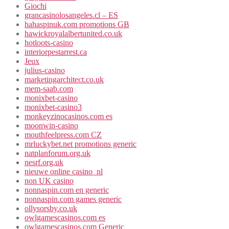
Giochi
grancasinolosangeles.cl – ES
hahaspinuk.com promotions GB
hawickroyalalbertunited.co.uk
hotloots-casino
interiorpestarrest.ca
Jeux
julius-casino
marketingarchitect.co.uk
mem-saab.com
monixbet-casino
monixbet-casino3
monkeyzinocasinos.com es
moonwin-casino
mouthfeelpress.com CZ
mrluckybet.net promotions generic
natplanforum.org.uk
nesrf.org.uk
nieuwe online casino_nl
non UK casino
nonnaspin.com en generic
nonnaspin.com games generic
ollysorsby.co.uk
owlgamescasinos.com es
owlgamescasinos.com Generic