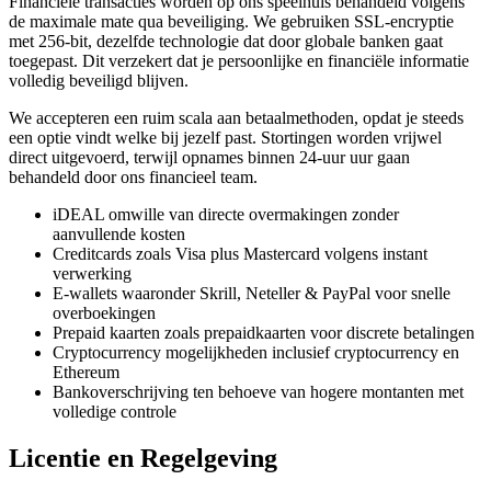
Financiële transacties worden op ons speelhuis behandeld volgens
de maximale mate qua beveiliging. We gebruiken SSL-encryptie
met 256-bit, dezelfde technologie dat door globale banken gaat
toegepast. Dit verzekert dat je persoonlijke en financiële informatie
volledig beveiligd blijven.
We accepteren een ruim scala aan betaalmethoden, opdat je steeds
een optie vindt welke bij jezelf past. Stortingen worden vrijwel
direct uitgevoerd, terwijl opnames binnen 24-uur uur gaan
behandeld door ons financieel team.
iDEAL omwille van directe overmakingen zonder
aanvullende kosten
Creditcards zoals Visa plus Mastercard volgens instant
verwerking
E-wallets waaronder Skrill, Neteller & PayPal voor snelle
overboekingen
Prepaid kaarten zoals prepaidkaarten voor discrete betalingen
Cryptocurrency mogelijkheden inclusief cryptocurrency en
Ethereum
Bankoverschrijving ten behoeve van hogere montanten met
volledige controle
Licentie en Regelgeving