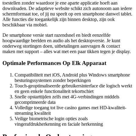
toestellen zonder waardoor je ene aparte applicatie hoeft aan
downloaden. De adaptieve website schikt zich autonoom aan iedere
schermformaat toe, of jij nu speelt op een smartphone danwel tablet.
Alle functies die toegankelijk zijn binnen desktop, zijn ook
beschikbaar via mobiel.
De smartphone versie start razendsnel en biedt eenzelfde
hoogwaardige beelden en audio als het desktopversie. Je kunt
onderweg stortingen doen, uitbetalingen aanvragen & contact
maken met support – alles wat met een paar tikken tegen je display.
Optimale Performances Op Elk Apparaat
Compatibiliteit met iOS, Android plus Windows smartphone
besturingssystemen zonder beperkingen
Touch-geoptimaliseerde gebruikersinterface die logisch werkt
en geen enkele functionaliteit tekortschiet
Snelle opstarttijden zelfs met 4G-verbindingen middels
gecomprimeerde data
Volledige toegang tot live casino games met HD-kwaliteit-
streaming kwaliteit
Veilige biometrische login opties zoals
vingerafdrukherkenning en faciale herkenning