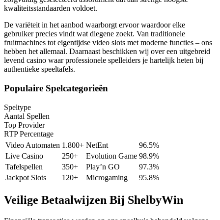
kwaliteitsstandaarden voldoet.
De variëteit in het aanbod waarborgt ervoor waardoor elke
gebruiker precies vindt wat diegene zoekt. Van traditionele
fruitmachines tot eigentijdse video slots met moderne functies – ons
hebben het allemaal. Daarnaast beschikken wij over een uitgebreid
levend casino waar professionele spelleiders je hartelijk heten bij
authentieke speeltafels.
Populaire Spelcategorieën
Speltype
Aantal Spellen
Top Provider
RTP Percentage
Video Automaten
1.800+
NetEnt
96.5%
Live Casino
250+
Evolution Game
98.9%
Tafelspellen
350+
Play’n GO
97.3%
Jackpot Slots
120+
Microgaming
95.8%
Veilige Betaalwijzen Bij ShelbyWin