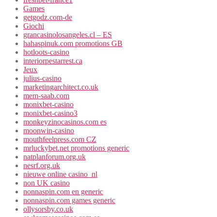
Games
getgodz.com-de
Giochi
grancasinolosangeles.cl – ES
hahaspinuk.com promotions GB
hotloots-casino
interiorpestarrest.ca
Jeux
julius-casino
marketingarchitect.co.uk
mem-saab.com
monixbet-casino
monixbet-casino3
monkeyzinocasinos.com es
moonwin-casino
mouthfeelpress.com CZ
mrluckybet.net promotions generic
natplanforum.org.uk
nesrf.org.uk
nieuwe online casino_nl
non UK casino
nonnaspin.com en generic
nonnaspin.com games generic
ollysorsby.co.uk