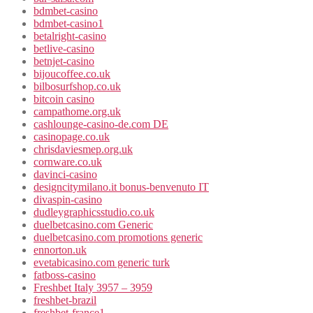
bdmbet-casino
bdmbet-casino1
betalright-casino
betlive-casino
betnjet-casino
bijoucoffee.co.uk
bilbosurfshop.co.uk
bitcoin casino
campathome.org.uk
cashlounge-casino-de.com DE
casinopage.co.uk
chrisdaviesmep.org.uk
cornware.co.uk
davinci-casino
designcitymilano.it bonus-benvenuto IT
divaspin-casino
dudleygraphicsstudio.co.uk
duelbetcasino.com Generic
duelbetcasino.com promotions generic
ennorton.uk
evetabicasino.com generic turk
fatboss-casino
Freshbet Italy 3957 – 3959
freshbet-brazil
freshbet-france1