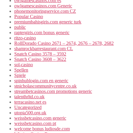
owlgamescasinos.com es
owlgamescasinos.com Generic
phonemonitoringservice.com CZ
Popular Casino
premiumbahisgiris.com generic turk
public
raptergiris.com bonus generic
ritzo-casino
RollDorado Casino 2671 – 2674, 2676 – 2678, 2682
shamrockbarrestaurant.com CL
Snatch Casino 3578 – 3592
Snatch Casino 3608 – 3622
sol-casino
Spellen
Spiele
spinhublogin.com en generic
stnicholascommunitycentre.co.uk
streambetcasinos.com promotions generic
talenthrltd.co.uk
terracasino.net es
Uncategorized
utopia500.org.uk
weissbetcasino.com generic
weissbetcasino.com pt
welcome bonus ludiosde.com