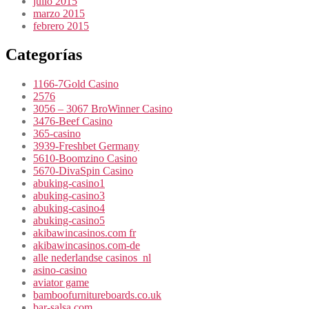
julio 2015
marzo 2015
febrero 2015
Categorías
1166-7Gold Casino
2576
3056 – 3067 BroWinner Casino
3476-Beef Casino
365-casino
3939-Freshbet Germany
5610-Boomzino Casino
5670-DivaSpin Casino
abuking-casino1
abuking-casino3
abuking-casino4
abuking-casino5
akibawincasinos.com fr
akibawincasinos.com-de
alle nederlandse casinos_nl
asino-casino
aviator game
bamboofurnitureboards.co.uk
bar-salsa.com