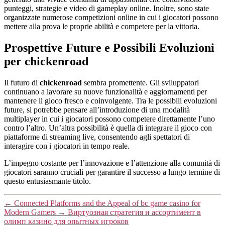
punteggi, strategie e video di gameplay online. Inoltre, sono state
organizzate numerose competizioni online in cui i giocatori possono
mettere alla prova le proprie abilità e competere per la vittoria.
Prospettive Future e Possibili Evoluzioni
per chickenroad
Il futuro di
chickenroad
sembra promettente. Gli sviluppatori
continuano a lavorare su nuove funzionalità e aggiornamenti per
mantenere il gioco fresco e coinvolgente. Tra le possibili evoluzioni
future, si potrebbe pensare all’introduzione di una modalità
multiplayer in cui i giocatori possono competere direttamente l’uno
contro l’altro. Un’altra possibilità è quella di integrare il gioco con
piattaforme di streaming live, consentendo agli spettatori di
interagire con i giocatori in tempo reale.
L’impegno costante per l’innovazione e l’attenzione alla comunità di
giocatori saranno cruciali per garantire il successo a lungo termine di
questo entusiasmante titolo.
←
Connected Platforms and the Appeal of bc game casino for
Modern Gamers
→
Виртуозная стратегия и ассортимент в
олимп казино для опытных игроков