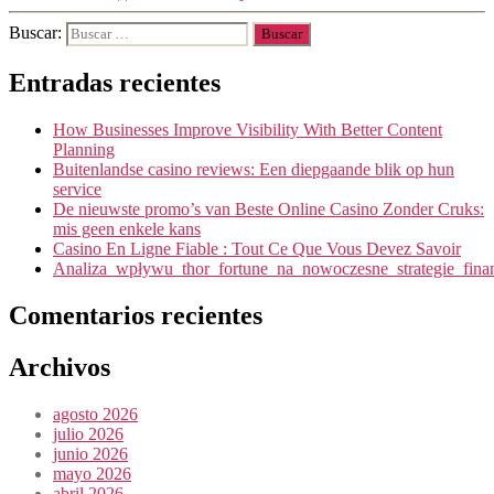
Buscar:
Entradas recientes
How Businesses Improve Visibility With Better Content
Planning
Buitenlandse casino reviews: Een diepgaande blik op hun
service
De nieuwste promo’s van Beste Online Casino Zonder Cruks:
mis geen enkele kans
Casino En Ligne Fiable : Tout Ce Que Vous Devez Savoir
Analiza_wpływu_thor_fortune_na_nowoczesne_strategie_fin
Comentarios recientes
Archivos
agosto 2026
julio 2026
junio 2026
mayo 2026
abril 2026