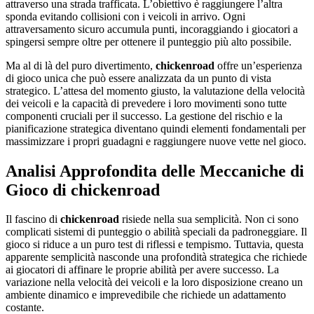
attraverso una strada trafficata. L’obiettivo è raggiungere l’altra
sponda evitando collisioni con i veicoli in arrivo. Ogni
attraversamento sicuro accumula punti, incoraggiando i giocatori a
spingersi sempre oltre per ottenere il punteggio più alto possibile.
Ma al di là del puro divertimento,
chickenroad
offre un’esperienza
di gioco unica che può essere analizzata da un punto di vista
strategico. L’attesa del momento giusto, la valutazione della velocità
dei veicoli e la capacità di prevedere i loro movimenti sono tutte
componenti cruciali per il successo. La gestione del rischio e la
pianificazione strategica diventano quindi elementi fondamentali per
massimizzare i propri guadagni e raggiungere nuove vette nel gioco.
Analisi Approfondita delle Meccaniche di
Gioco di chickenroad
Il fascino di
chickenroad
risiede nella sua semplicità. Non ci sono
complicati sistemi di punteggio o abilità speciali da padroneggiare. Il
gioco si riduce a un puro test di riflessi e tempismo. Tuttavia, questa
apparente semplicità nasconde una profondità strategica che richiede
ai giocatori di affinare le proprie abilità per avere successo. La
variazione nella velocità dei veicoli e la loro disposizione creano un
ambiente dinamico e imprevedibile che richiede un adattamento
costante.