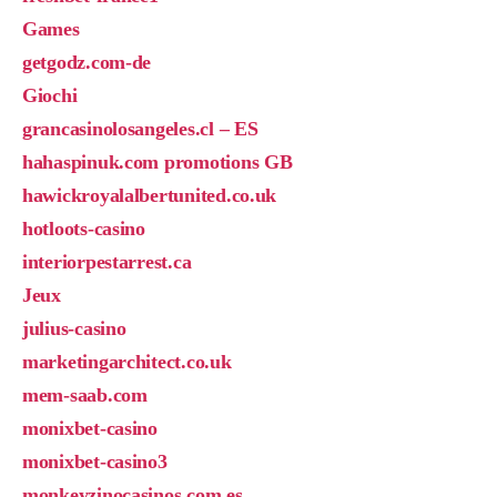
Games
getgodz.com-de
Giochi
grancasinolosangeles.cl – ES
hahaspinuk.com promotions GB
hawickroyalalbertunited.co.uk
hotloots-casino
interiorpestarrest.ca
Jeux
julius-casino
marketingarchitect.co.uk
mem-saab.com
monixbet-casino
monixbet-casino3
monkeyzinocasinos.com es