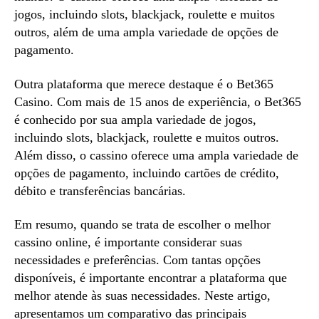
jogos, incluindo slots, blackjack, roulette e muitos
outros, além de uma ampla variedade de opções de
pagamento.
Outra plataforma que merece destaque é o Bet365
Casino. Com mais de 15 anos de experiência, o Bet365
é conhecido por sua ampla variedade de jogos,
incluindo slots, blackjack, roulette e muitos outros.
Além disso, o cassino oferece uma ampla variedade de
opções de pagamento, incluindo cartões de crédito,
débito e transferências bancárias.
Em resumo, quando se trata de escolher o melhor
cassino online, é importante considerar suas
necessidades e preferências. Com tantas opções
disponíveis, é importante encontrar a plataforma que
melhor atende às suas necessidades. Neste artigo,
apresentamos um comparativo das principais