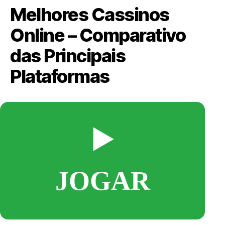
Melhores Cassinos
Online – Comparativo
das Principais
Plataformas
▶️
JOGAR