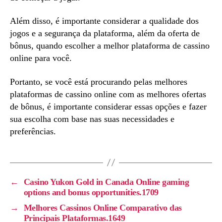
Além disso, é importante considerar a qualidade dos
jogos e a segurança da plataforma, além da oferta de
bônus, quando escolher a melhor plataforma de cassino
online para você.
Portanto, se você está procurando pelas melhores
plataformas de cassino online com as melhores ofertas
de bônus, é importante considerar essas opções e fazer
sua escolha com base nas suas necessidades e
preferências.
←
Casino Yukon Gold in Canada Online gaming
options and bonus opportunities.1709
→
Melhores Cassinos Online Comparativo das
Principais Plataformas.1649