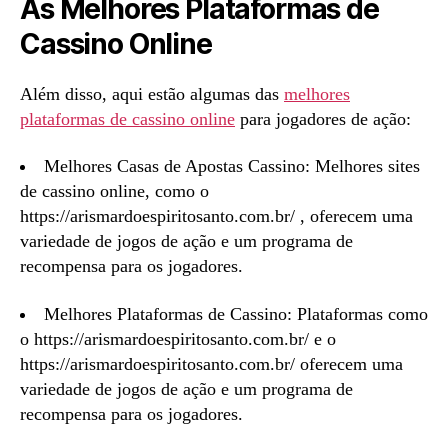
As Melhores Plataformas de
Cassino Online
Além disso, aqui estão algumas das
melhores
plataformas de cassino online
para jogadores de ação:
Melhores Casas de Apostas Cassino: Melhores sites
de cassino online, como o
https://arismardoespiritosanto.com.br/ , oferecem uma
variedade de jogos de ação e um programa de
recompensa para os jogadores.
Melhores Plataformas de Cassino: Plataformas como
o https://arismardoespiritosanto.com.br/ e o
https://arismardoespiritosanto.com.br/ oferecem uma
variedade de jogos de ação e um programa de
recompensa para os jogadores.