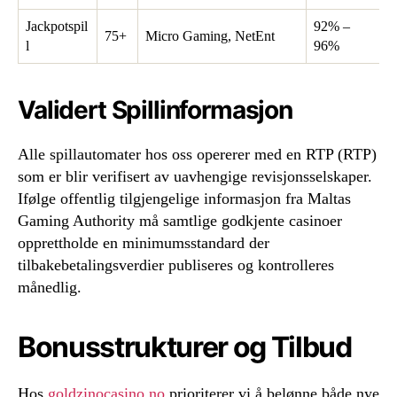
Jackpotspil
92% –
75+
Micro Gaming, NetEnt
l
96%
Validert Spillinformasjon
Alle spillautomater hos oss opererer med en RTP (RTP)
som er blir verifisert av uavhengige revisjonsselskaper.
Ifølge offentlig tilgjengelige informasjon fra Maltas
Gaming Authority må samtlige godkjente casinoer
opprettholde en minimumsstandard der
tilbakebetalingsverdier publiseres og kontrolleres
månedlig.
Bonusstrukturer og Tilbud
Hos
goldzinocasino.no
prioriterer vi å belønne både nye