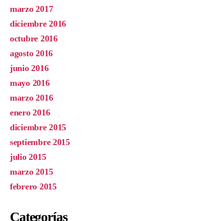
marzo 2017
diciembre 2016
octubre 2016
agosto 2016
junio 2016
mayo 2016
marzo 2016
enero 2016
diciembre 2015
septiembre 2015
julio 2015
marzo 2015
febrero 2015
Categorías