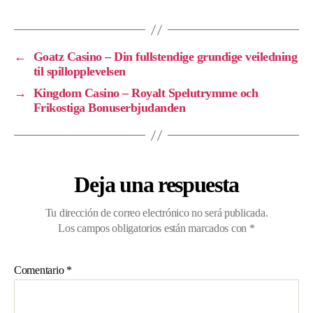
←
Goatz Casino – Din fullstendige grundige veiledning
til spillopplevelsen
→
Kingdom Casino – Royalt Spelutrymme och
Frikostiga Bonuserbjudanden
Deja una respuesta
Tu dirección de correo electrónico no será publicada.
Los campos obligatorios están marcados con
*
Comentario
*