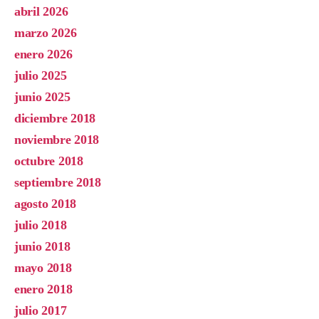
abril 2026
marzo 2026
enero 2026
julio 2025
junio 2025
diciembre 2018
noviembre 2018
octubre 2018
septiembre 2018
agosto 2018
julio 2018
junio 2018
mayo 2018
enero 2018
julio 2017