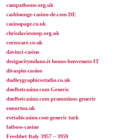
campathome.org.uk
cashlounge-casino-de.com DE
casinopage.co.uk
chrisdaviesmep.org.uk
cornware.co.uk
davinci-casino
designcitymilano.it bonus-benvenuto IT
divaspin-casino
dudleygraphicsstudio.co.uk
duelbetcasino.com Generic
duelbetcasino.com promotions generic
ennorton.uk
evetabicasino.com generic turk
fatboss-casino
Freshbet Italy 3957 – 3959