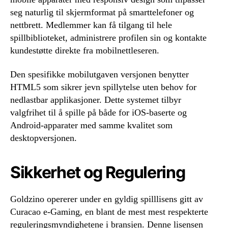
seg naturlig til skjermformat på smarttelefoner og
nettbrett. Medlemmer kan få tilgang til hele
spillbiblioteket, administrere profilen sin og kontakte
kundestøtte direkte fra mobilnettleseren.
Den spesifikke mobilutgaven versjonen benytter
HTML5 som sikrer jevn spillytelse uten behov for
nedlastbar applikasjoner. Dette systemet tilbyr
valgfrihet til å spille på både for iOS-baserte og
Android-apparater med samme kvalitet som
desktopversjonen.
Sikkerhet og Regulering
Goldzino opererer under en gyldig spilllisens gitt av
Curacao e-Gaming, en blant de mest mest respekterte
reguleringsmyndighetene i bransjen. Denne lisensen