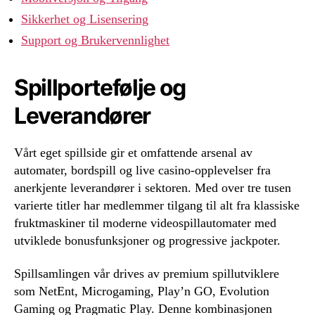
Sikkerhet og Lisensering
Support og Brukervennlighet
Spillportefølje og
Leverandører
Vårt eget spillside gir et omfattende arsenal av
automater, bordspill og live casino-opplevelser fra
anerkjente leverandører i sektoren. Med over tre tusen
varierte titler har medlemmer tilgang til alt fra klassiske
fruktmaskiner til moderne videospillautomater med
utviklede bonusfunksjoner og progressive jackpoter.
Spillsamlingen vår drives av premium spillutviklere
som NetEnt, Microgaming, Play’n GO, Evolution
Gaming og Pragmatic Play. Denne kombinasjonen