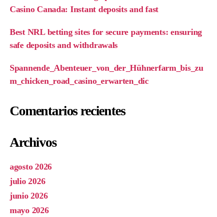
Casino Canada: Instant deposits and fast
Best NRL betting sites for secure payments: ensuring
safe deposits and withdrawals
Spannende_Abenteuer_von_der_Hühnerfarm_bis_zu
m_chicken_road_casino_erwarten_dic
Comentarios recientes
Archivos
agosto 2026
julio 2026
junio 2026
mayo 2026